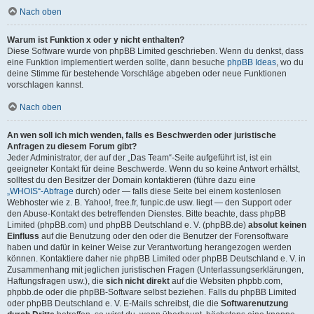
Nach oben
Warum ist Funktion x oder y nicht enthalten?
Diese Software wurde von phpBB Limited geschrieben. Wenn du denkst, dass
eine Funktion implementiert werden sollte, dann besuche
phpBB Ideas
, wo du
deine Stimme für bestehende Vorschläge abgeben oder neue Funktionen
vorschlagen kannst.
Nach oben
An wen soll ich mich wenden, falls es Beschwerden oder juristische
Anfragen zu diesem Forum gibt?
Jeder Administrator, der auf der „Das Team“-Seite aufgeführt ist, ist ein
geeigneter Kontakt für deine Beschwerde. Wenn du so keine Antwort erhältst,
solltest du den Besitzer der Domain kontaktieren (führe dazu eine
„WHOIS“-Abfrage
durch) oder — falls diese Seite bei einem kostenlosen
Webhoster wie z. B. Yahoo!, free.fr, funpic.de usw. liegt — den Support oder
den Abuse-Kontakt des betreffenden Dienstes. Bitte beachte, dass phpBB
Limited (phpBB.com) und phpBB Deutschland e. V. (phpBB.de)
absolut keinen
Einfluss
auf die Benutzung oder den oder die Benutzer der Forensoftware
haben und dafür in keiner Weise zur Verantwortung herangezogen werden
können. Kontaktiere daher nie phpBB Limited oder phpBB Deutschland e. V. in
Zusammenhang mit jeglichen juristischen Fragen (Unterlassungserklärungen,
Haftungsfragen usw.), die
sich nicht direkt
auf die Websiten phpbb.com,
phpbb.de oder die phpBB-Software selbst beziehen. Falls du phpBB Limited
oder phpBB Deutschland e. V. E-Mails schreibst, die die
Softwarenutzung