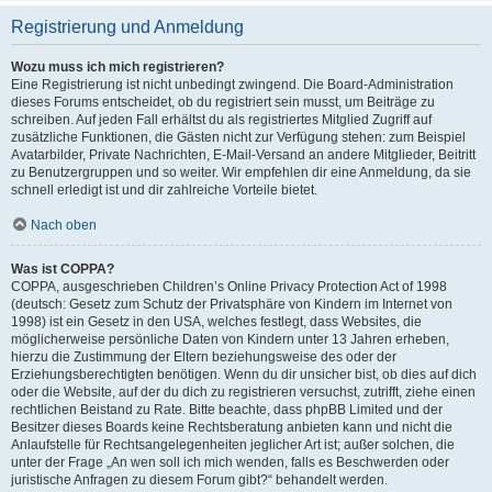
Registrierung und Anmeldung
Wozu muss ich mich registrieren?
Eine Registrierung ist nicht unbedingt zwingend. Die Board-Administration
dieses Forums entscheidet, ob du registriert sein musst, um Beiträge zu
schreiben. Auf jeden Fall erhältst du als registriertes Mitglied Zugriff auf
zusätzliche Funktionen, die Gästen nicht zur Verfügung stehen: zum Beispiel
Avatarbilder, Private Nachrichten, E-Mail-Versand an andere Mitglieder, Beitritt
zu Benutzergruppen und so weiter. Wir empfehlen dir eine Anmeldung, da sie
schnell erledigt ist und dir zahlreiche Vorteile bietet.
Nach oben
Was ist COPPA?
COPPA, ausgeschrieben Children’s Online Privacy Protection Act of 1998
(deutsch: Gesetz zum Schutz der Privatsphäre von Kindern im Internet von
1998) ist ein Gesetz in den USA, welches festlegt, dass Websites, die
möglicherweise persönliche Daten von Kindern unter 13 Jahren erheben,
hierzu die Zustimmung der Eltern beziehungsweise des oder der
Erziehungsberechtigten benötigen. Wenn du dir unsicher bist, ob dies auf dich
oder die Website, auf der du dich zu registrieren versuchst, zutrifft, ziehe einen
rechtlichen Beistand zu Rate. Bitte beachte, dass phpBB Limited und der
Besitzer dieses Boards keine Rechtsberatung anbieten kann und nicht die
Anlaufstelle für Rechtsangelegenheiten jeglicher Art ist; außer solchen, die
unter der Frage „An wen soll ich mich wenden, falls es Beschwerden oder
juristische Anfragen zu diesem Forum gibt?“ behandelt werden.