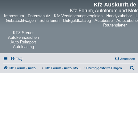
Kfz-Auskunft.de
Kfz-Forum, Autoforum und Mot
Impressum
-
Datenschutz
-
Kfz-Versicherungsvergleich
-
Handyzubehör
-
L
Gebrauchtwagen
-
Schulferien
-
Bußgeldkatalog
-
Autobörse
-
Autozubehö
Routenplaner
KFZ-Steuer
Autokennzeichen
Auto Reimport
Autoleasing
FAQ
Anmelden
S
Kfz Forum - Auto, Motorrad und LKW
Kfz Forum - Auto, Motorrad und LKW
Häufig gestellte Fragen
u
c
h
e