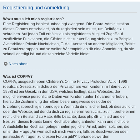
Registrierung und Anmeldung
Wozu muss ich mich registrieren?
Eine Registrierung ist nicht unbedingt zwingend. Die Board-Administration
dieses Forums entscheidet, ob du registriert sein musst, um Beiträge zu
schreiben. Auf jeden Fall erhältst du als registriertes Mitglied Zugriff auf
zusätzliche Funktionen, die Gästen nicht zur Verfügung stehen: zum Beispiel
Avatarbilder, Private Nachrichten, E-Mail-Versand an andere Mitglieder, Beitritt
zu Benutzergruppen und so weiter. Wir empfehlen dir eine Anmeldung, da sie
schnell erledigt ist und dir zahlreiche Vorteile bietet.
Nach oben
Was ist COPPA?
COPPA, ausgeschrieben Children’s Online Privacy Protection Act of 1998
(deutsch: Gesetz zum Schutz der Privatsphäre von Kindern im Internet von
1998) ist ein Gesetz in den USA, welches festlegt, dass Websites, die
möglicherweise persönliche Daten von Kindern unter 13 Jahren erheben,
hierzu die Zustimmung der Eltern beziehungsweise des oder der
Erziehungsberechtigten benötigen. Wenn du dir unsicher bist, ob dies auf dich
oder die Website, auf der du dich zu registrieren versuchst, zutrifft, ziehe einen
rechtlichen Beistand zu Rate. Bitte beachte, dass phpBB Limited und der
Besitzer dieses Boards keine Rechtsberatung anbieten kann und nicht die
Anlaufstelle für Rechtsangelegenheiten jeglicher Art ist; außer solchen, die
unter der Frage „An wen soll ich mich wenden, falls es Beschwerden oder
juristische Anfragen zu diesem Forum gibt?“ behandelt werden.