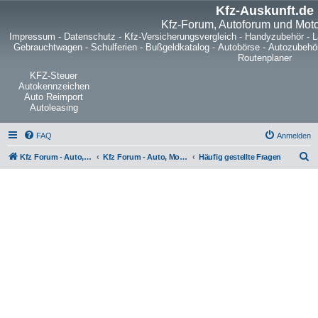
Kfz-Auskunft.de
Kfz-Forum, Autoforum und Mot
Impressum
-
Datenschutz
-
Kfz-Versicherungsvergleich
-
Handyzubehör
-
L
Gebrauchtwagen
-
Schulferien
-
Bußgeldkatalog
-
Autobörse
-
Autozubehö
Routenplaner
KFZ-Steuer
Autokennzeichen
Auto Reimport
Autoleasing
FAQ
Anmelden
S
Kfz Forum - Auto, Motorrad und LKW
Kfz Forum - Auto, Motorrad und LKW
Häufig gestellte Fragen
u
c
h
e