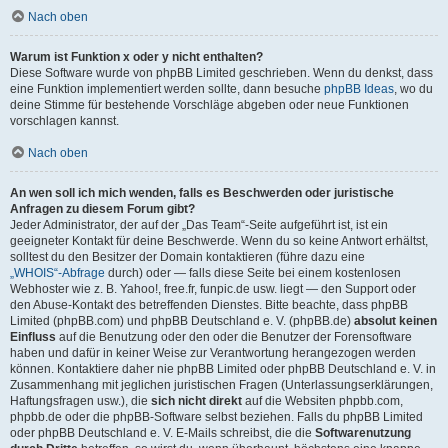
Nach oben
Warum ist Funktion x oder y nicht enthalten?
Diese Software wurde von phpBB Limited geschrieben. Wenn du denkst, dass
eine Funktion implementiert werden sollte, dann besuche
phpBB Ideas
, wo du
deine Stimme für bestehende Vorschläge abgeben oder neue Funktionen
vorschlagen kannst.
Nach oben
An wen soll ich mich wenden, falls es Beschwerden oder juristische
Anfragen zu diesem Forum gibt?
Jeder Administrator, der auf der „Das Team“-Seite aufgeführt ist, ist ein
geeigneter Kontakt für deine Beschwerde. Wenn du so keine Antwort erhältst,
solltest du den Besitzer der Domain kontaktieren (führe dazu eine
„WHOIS“-Abfrage
durch) oder — falls diese Seite bei einem kostenlosen
Webhoster wie z. B. Yahoo!, free.fr, funpic.de usw. liegt — den Support oder
den Abuse-Kontakt des betreffenden Dienstes. Bitte beachte, dass phpBB
Limited (phpBB.com) und phpBB Deutschland e. V. (phpBB.de)
absolut keinen
Einfluss
auf die Benutzung oder den oder die Benutzer der Forensoftware
haben und dafür in keiner Weise zur Verantwortung herangezogen werden
können. Kontaktiere daher nie phpBB Limited oder phpBB Deutschland e. V. in
Zusammenhang mit jeglichen juristischen Fragen (Unterlassungserklärungen,
Haftungsfragen usw.), die
sich nicht direkt
auf die Websiten phpbb.com,
phpbb.de oder die phpBB-Software selbst beziehen. Falls du phpBB Limited
oder phpBB Deutschland e. V. E-Mails schreibst, die die
Softwarenutzung