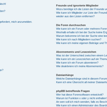
alsch!
Freunde und ignorierte Mitglieder
Wozu benötige ich die Listen der Freunde un
rden?
Wie kann ich Mitglieder zur Liste der Freund
wieder aus den Listen entfernen?
fgefordert, mich anzumelden.
Die Foren durchsuchen
Wie kann ich ein Forum oder mehrere For
Weshalb erhalte ich bei der Suche keine Er
Warum bekomme ich bei der Suche eine lee
Wie kann ich nach Mitgliedern suchen?
Wie kann ich meine eigenen Beiträge und T
Abonnements und Lesezeichen
Was ist der Unterschied zwischen einem L
Wie kann ich ein Lesezeichen auf ein Them
Wie kann ich ein Forum abonnieren?
Wie deaktiviere ich meine Abonnements?
gs?
Dateianhänge
Welche Dateianhänge sind in diesem Forum
Kann ich eine Übersicht all meiner Dateian
phpBB betreffende Fragen
Wer hat diese Forensoftware entwickelt?
Warum ist Funktion x oder y nicht enthalten
An wen soll ich mich wenden, falls es Besc
Wie kann ich einen Administrator des Board