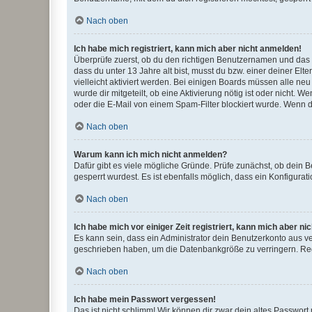
Nach oben
Ich habe mich registriert, kann mich aber nicht anmelden!
Überprüfe zuerst, ob du den richtigen Benutzernamen und das
dass du unter 13 Jahre alt bist, musst du bzw. einer deiner El
vielleicht aktiviert werden. Bei einigen Boards müssen alle ne
wurde dir mitgeteilt, ob eine Aktivierung nötig ist oder nicht
oder die E-Mail von einem Spam-Filter blockiert wurde. Wenn du
Nach oben
Warum kann ich mich nicht anmelden?
Dafür gibt es viele mögliche Gründe. Prüfe zunächst, ob dein 
gesperrt wurdest. Es ist ebenfalls möglich, dass ein Konfigurat
Nach oben
Ich habe mich vor einiger Zeit registriert, kann mich aber n
Es kann sein, dass ein Administrator dein Benutzerkonto aus v
geschrieben haben, um die Datenbankgröße zu verringern. Regis
Nach oben
Ich habe mein Passwort vergessen!
Das ist nicht schlimm! Wir können dir zwar dein altes Passwort