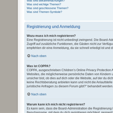
Was sind Bekanntmachungen?
Was sind wichtige Themen?
Was sind geschlossene Themen?
Was sind Themen-Symbole?
Registrierung und Anmeldung
Wozu muss ich mich registrieren?
Eine Registrierung ist nicht unbedingt zwingend. Die Board-Admin
Zugriff auf zusätzliche Funktionen, die Gästen nicht zur Verfüg
empfehlen dir eine Anmeldung, da sie schnell erledigt ist und dir
Nach oben
Was ist COPPA?
COPPA, ausgeschrieben Children’s Online Privacy Protection Ac
Websites, die möglicherweise persönliche Daten von Kindern 
unsicher bist, ob dies auf dich oder die Website, auf der du dic
keine Rechtsberatung anbieten kann und nicht die Anlaufstelle 
juristische Anfragen zu diesem Forum gibt?“ behandelt werden
Nach oben
Warum kann ich mich nicht registrieren?
Es kann sein, dass die Board-Administration die Registrierun
Benutzername, mit dem du dich registrieren möchtest, gesperrt