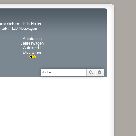
hrszeichen
-
Pda-Halter
arkt
-
EU-Neuwagen
-
Autotuning
Jahreswagen
Autokredit
Disclaimer
Suche
Erweiterte Suche