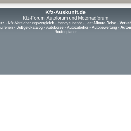
Kfz-Auskunft.de
Kfz-Forum, Autoforum und Motorradforum
utz
-
Kfz-Versicherungsvergleich
-
Handyzubehör
-
Last-Minute-Reise
-
Verke
ulferien
-
Bußgeldkatalog
-
Autobörse
-
Autozubehör
-
Autobewertung
-
Autom
Routenplaner