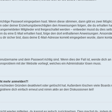
 richtige Passwort eingegeben hast. Wenn diese stimmen, dann gibt es zwei Mögl
tern oder deiner Erziehungsberechtigten den Anweisungen folgen, die du erhalten ha
u angemeldeten Mitglieder erst freigeschaltet werden – entweder musst du dies selbs
. Wenn du eine E-Mail erhalten hast, folge den dort enthaltenen Anweisungen. Ansons
 dir sicher bist, dass deine E-Mail-Adresse korrekt eingegeben wurde, dann kontak
Benutzername und dein Passwort richtig sind. Wenn dies der Fall ist, wende dich a
ionsproblem mit der Website vorliegt, welches ein Administrator lösen muss.
icht mehr anmelden?!
erschieden Gründen deaktiviert oder gelöscht hat. Außerdem löschen viele Boards r
triere dich einfach erneut und nimm aktiv an den Diskussionen teil!
 nicht wieder mitteilen, du kannst es jedoch zurücksetzen. Dies machst du, indem 