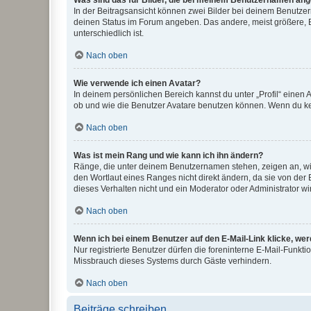
Was sind das für Bilder, die bei meinem Benutzernamen an
In der Beitragsansicht können zwei Bilder bei deinem Benutzern
deinen Status im Forum angeben. Das andere, meist größere, Bi
unterschiedlich ist.
Nach oben
Wie verwende ich einen Avatar?
In deinem persönlichen Bereich kannst du unter „Profil“ einen
ob und wie die Benutzer Avatare benutzen können. Wenn du kein
Nach oben
Was ist mein Rang und wie kann ich ihn ändern?
Ränge, die unter deinem Benutzernamen stehen, zeigen an, wie 
den Wortlaut eines Ranges nicht direkt ändern, da sie von der
dieses Verhalten nicht und ein Moderator oder Administrator 
Nach oben
Wenn ich bei einem Benutzer auf den E-Mail-Link klicke, we
Nur registrierte Benutzer dürfen die foreninterne E-Mail-Funkt
Missbrauch dieses Systems durch Gäste verhindern.
Nach oben
Beiträge schreiben