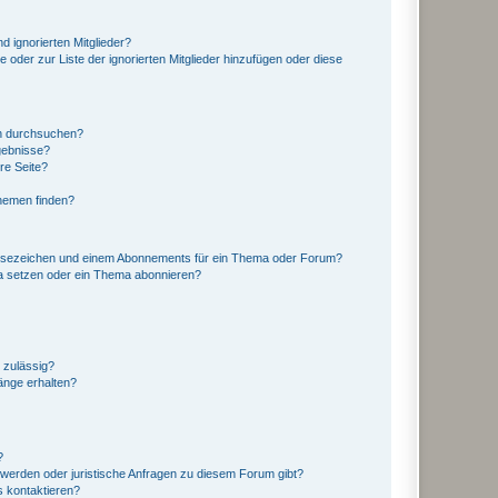
d ignorierten Mitglieder?
e oder zur Liste der ignorierten Mitglieder hinzufügen oder diese
en durchsuchen?
gebnisse?
re Seite?
hemen finden?
esezeichen und einem Abonnements für ein Thema oder Forum?
a setzen oder ein Thema abonnieren?
 zulässig?
hänge erhalten?
?
hwerden oder juristische Anfragen zu diesem Forum gibt?
s kontaktieren?