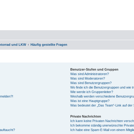
otorrad und LKW
Häufig gestellte Fragen
Benutzer-Stufen und Gruppen
Was sind Administratoren?
Was sind Moderatoren?
Was sind Benutzergruppen?
Wo finde ich die Benutzergruppen und wie tr
Wie werde ich Gruppenleiter?
anmelden?!
Weshalb werden verschiedene Benutzergrupp
Was ist eine Hauptgruppe?
Was bedeutet der „Das Team“-Link auf der S
Private Nachrichten
Ich kann keine Privaten Nachrichten versch
Ich bekomme ständig unerwünschte Private
auftaucht?
Ich habe eine Spam-E-Mail von einem Mitgli