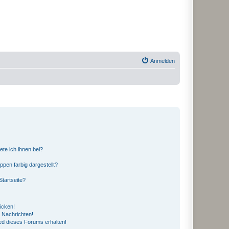
Anmelden
ete ich ihnen bei?
en farbig dargestellt?
tartseite?
icken!
 Nachrichten!
ed dieses Forums erhalten!