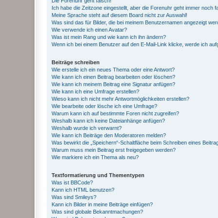
Die Forenuhr geht falsch!
Ich habe die Zeitzone eingestellt, aber die Forenuhr geht immer noch f
Meine Sprache steht auf diesem Board nicht zur Auswahl!
Was sind das für Bilder, die bei meinem Benutzernamen angezeigt we
Wie verwende ich einen Avatar?
Was ist mein Rang und wie kann ich ihn ändern?
Wenn ich bei einem Benutzer auf den E-Mail-Link klicke, werde ich au
Beiträge schreiben
Wie erstelle ich ein neues Thema oder eine Antwort?
Wie kann ich einen Beitrag bearbeiten oder löschen?
Wie kann ich meinem Beitrag eine Signatur anfügen?
Wie kann ich eine Umfrage erstellen?
Wieso kann ich nicht mehr Antwortmöglichkeiten erstellen?
Wie bearbeite oder lösche ich eine Umfrage?
Warum kann ich auf bestimmte Foren nicht zugreifen?
Weshalb kann ich keine Dateianhänge anfügen?
Weshalb wurde ich verwarnt?
Wie kann ich Beiträge den Moderatoren melden?
Was bewirkt die „Speichern“-Schaltfläche beim Schreiben eines Beitra
Warum muss mein Beitrag erst freigegeben werden?
Wie markiere ich ein Thema als neu?
Textformatierung und Thementypen
Was ist BBCode?
Kann ich HTML benutzen?
Was sind Smileys?
Kann ich Bilder in meine Beiträge einfügen?
Was sind globale Bekanntmachungen?