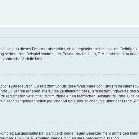
istration dieses Forums entscheidet, ob du registriert sein musst, um Beiträge zu s
ung stehen: zum Beispiel Avatarbilder, Private Nachrichten, E-Mail-Versand an ander
 zahlreiche Vorteile bietet.
t of 1998 (deutsch: Gesetz zum Schutz der Privatsphäre von Kindern im Internet vo
unter 13 Jahren erheben, hierzu die Zustimmung der Eltern beziehungsweise des o
h zu registrieren versuchst, zutrifft, ziehe einen rechtlichen Beistand zu Rate. Bit
für Rechtsangelegenheiten jeglicher Art ist; außer solchen, die unter der Frage „
.
g komplett ausgeschaltet hat, damit sich keine neuen Benutzer mehr anmelden könn
 wurden. Um Hilfe zu erhalten, wende dich an die Board-Administration.