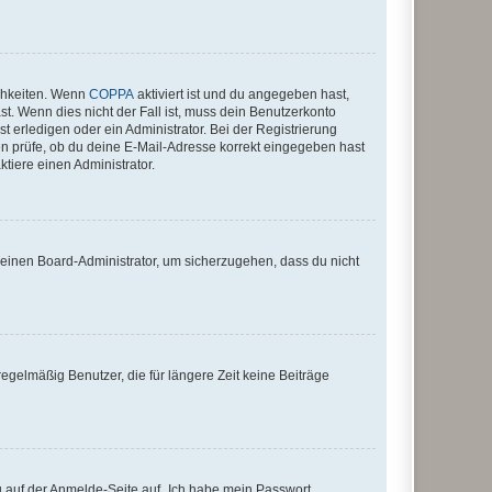
ichkeiten. Wenn
COPPA
aktiviert ist und du angegeben hast,
st. Wenn dies nicht der Fall ist, muss dein Benutzerkonto
t erledigen oder ein Administrator. Bei der Registrierung
ten prüfe, ob du deine E-Mail-Adresse korrekt eingegeben hast
tiere einen Administrator.
n einen Board-Administrator, um sicherzugehen, dass du nicht
egelmäßig Benutzer, die für längere Zeit keine Beiträge
du auf der Anmelde-Seite auf „Ich habe mein Passwort