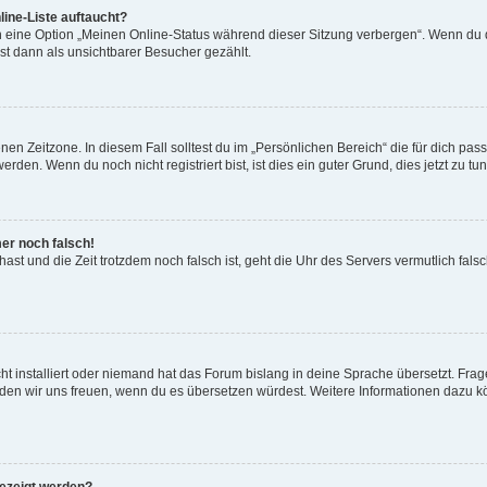
ine-Liste auftaucht?
n eine Option „Meinen Online-Status während dieser Sitzung verbergen“. Wenn du d
st dann als unsichtbarer Besucher gezählt.
en Zeitzone. In diesem Fall solltest du im „Persönlichen Bereich“ die für dich passe
den. Wenn du noch nicht registriert bist, ist dies ein guter Grund, dies jetzt zu tun
mer noch falsch!
t hast und die Zeit trotzdem noch falsch ist, geht die Uhr des Servers vermutlich fal
t installiert oder niemand hat das Forum bislang in deine Sprache übersetzt. Frag
, würden wir uns freuen, wenn du es übersetzen würdest. Weitere Informationen dazu