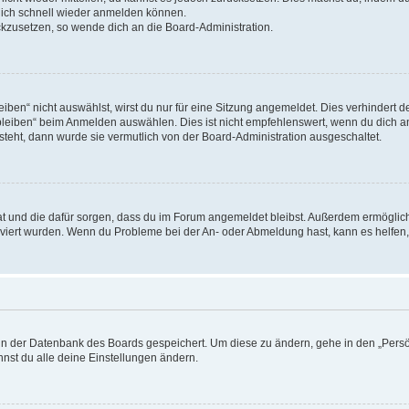
 dich schnell wieder anmelden können.
ückzusetzen, so wende dich an die Board-Administration.
en“ nicht auswählst, wirst du nur für eine Sitzung angemeldet. Dies verhindert 
leiben“ beim Anmelden auswählen. Dies ist nicht empfehlenswert, wenn du dich an
 steht, dann wurde sie vermutlich von der Board-Administration ausgeschaltet.
 hat und die dafür sorgen, dass du im Forum angemeldet bleibst. Außerdem ermögli
tiviert wurden. Wenn du Probleme bei der An- oder Abmeldung hast, kann es helfen
n in der Datenbank des Boards gespeichert. Um diese zu ändern, gehe in den „Persö
nst du alle deine Einstellungen ändern.