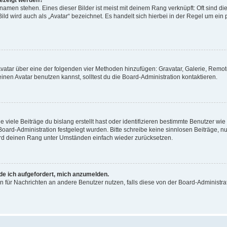
gezeigt werden?
amen stehen. Eines dieser Bilder ist meist mit deinem Rang verknüpft: Oft sind di
ld wird auch als „Avatar“ bezeichnet. Es handelt sich hierbei in der Regel um ein
 Avatar über eine der folgenden vier Methoden hinzufügen: Gravatar, Galerie, Rem
en Avatar benutzen kannst, solltest du die Board-Administration kontaktieren.
viele Beiträge du bislang erstellt hast oder identifizieren bestimmte Benutzer w
 Board-Administration festgelegt wurden. Bitte schreibe keine sinnlosen Beiträge
wird deinen Rang unter Umständen einfach wieder zurücksetzen.
rde ich aufgefordert, mich anzumelden.
ion für Nachrichten an andere Benutzer nutzen, falls diese von der Board-Administ