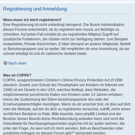
Registrierung und Anmeldung
Wozu muss ich mich registrieren?
Eine Registrierung ist nicht unbedingt zwingend. Die Board-Administration
dieses Forums entscheidet, ob du registriert sein musst, um Beiträge zu
schreiben. Auf jeden Fall erhältst du als registriertes Mitglied Zugriff auf
zusätzliche Funktionen, die Gästen nicht zur Verfügung stehen: zum Beispiel
Avatarbilder, Private Nachrichten, E-Mail-Versand an andere Mitglieder, Beitritt
zu Benutzergruppen und so weiter. Wir empfehlen dir eine Anmeldung, da sie
schnell erledigt ist und dir zahlreiche Vorteile bietet.
Nach oben
Was ist COPPA?
COPPA, ausgeschrieben Children’s Online Privacy Protection Act of 1998
(deutsch: Gesetz zum Schutz der Privatsphäre von Kindern im Internet von
1998) ist ein Gesetz in den USA, welches festlegt, dass Websites, die
möglicherweise persönliche Daten von Kindern unter 13 Jahren erheben,
hierzu die Zustimmung der Eltern beziehungsweise des oder der
Erziehungsberechtigten benötigen. Wenn du dir unsicher bist, ob dies auf dich
oder die Website, auf der du dich zu registrieren versuchst, zutrifft, ziehe einen
rechtlichen Beistand zu Rate. Bitte beachte, dass phpBB Limited und der
Besitzer dieses Boards keine Rechtsberatung anbieten kann und nicht die
Anlaufstelle für Rechtsangelegenheiten jeglicher Art ist; außer solchen, die
unter der Frage „An wen soll ich mich wenden, falls es Beschwerden oder
juristische Anfragen zu diesem Forum gibt?“ behandelt werden.