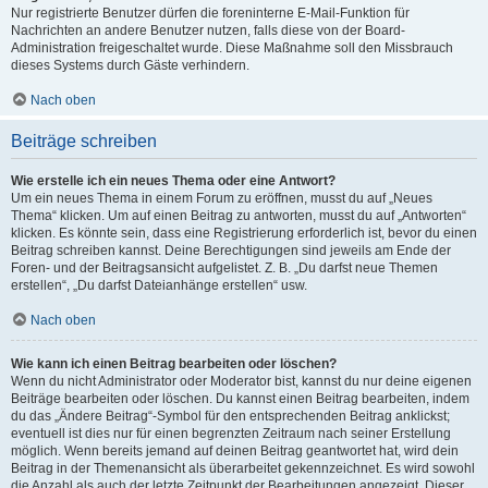
Nur registrierte Benutzer dürfen die foreninterne E-Mail-Funktion für
Nachrichten an andere Benutzer nutzen, falls diese von der Board-
Administration freigeschaltet wurde. Diese Maßnahme soll den Missbrauch
dieses Systems durch Gäste verhindern.
Nach oben
Beiträge schreiben
Wie erstelle ich ein neues Thema oder eine Antwort?
Um ein neues Thema in einem Forum zu eröffnen, musst du auf „Neues
Thema“ klicken. Um auf einen Beitrag zu antworten, musst du auf „Antworten“
klicken. Es könnte sein, dass eine Registrierung erforderlich ist, bevor du einen
Beitrag schreiben kannst. Deine Berechtigungen sind jeweils am Ende der
Foren- und der Beitragsansicht aufgelistet. Z. B. „Du darfst neue Themen
erstellen“, „Du darfst Dateianhänge erstellen“ usw.
Nach oben
Wie kann ich einen Beitrag bearbeiten oder löschen?
Wenn du nicht Administrator oder Moderator bist, kannst du nur deine eigenen
Beiträge bearbeiten oder löschen. Du kannst einen Beitrag bearbeiten, indem
du das „Ändere Beitrag“-Symbol für den entsprechenden Beitrag anklickst;
eventuell ist dies nur für einen begrenzten Zeitraum nach seiner Erstellung
möglich. Wenn bereits jemand auf deinen Beitrag geantwortet hat, wird dein
Beitrag in der Themenansicht als überarbeitet gekennzeichnet. Es wird sowohl
die Anzahl als auch der letzte Zeitpunkt der Bearbeitungen angezeigt. Dieser