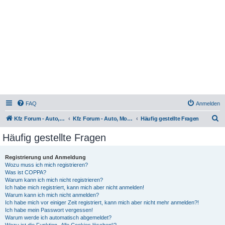
FAQ
Anmelden
S
Kfz Forum - Auto, Motorrad und LKW
Kfz Forum - Auto, Motorrad und LKW
Häufig gestellte Fragen
u
Häufig gestellte Fragen
c
h
Registrierung und Anmeldung
Wozu muss ich mich registrieren?
e
Was ist COPPA?
Warum kann ich mich nicht registrieren?
Ich habe mich registriert, kann mich aber nicht anmelden!
Warum kann ich mich nicht anmelden?
Ich habe mich vor einiger Zeit registriert, kann mich aber nicht mehr anmelden?!
Ich habe mein Passwort vergessen!
Warum werde ich automatisch abgemeldet?