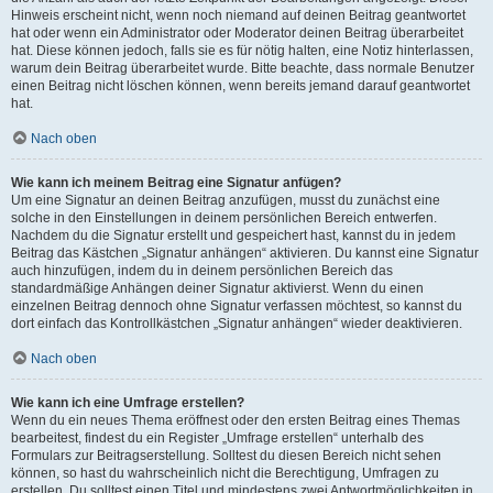
Hinweis erscheint nicht, wenn noch niemand auf deinen Beitrag geantwortet
hat oder wenn ein Administrator oder Moderator deinen Beitrag überarbeitet
hat. Diese können jedoch, falls sie es für nötig halten, eine Notiz hinterlassen,
warum dein Beitrag überarbeitet wurde. Bitte beachte, dass normale Benutzer
einen Beitrag nicht löschen können, wenn bereits jemand darauf geantwortet
hat.
Nach oben
Wie kann ich meinem Beitrag eine Signatur anfügen?
Um eine Signatur an deinen Beitrag anzufügen, musst du zunächst eine
solche in den Einstellungen in deinem persönlichen Bereich entwerfen.
Nachdem du die Signatur erstellt und gespeichert hast, kannst du in jedem
Beitrag das Kästchen „Signatur anhängen“ aktivieren. Du kannst eine Signatur
auch hinzufügen, indem du in deinem persönlichen Bereich das
standardmäßige Anhängen deiner Signatur aktivierst. Wenn du einen
einzelnen Beitrag dennoch ohne Signatur verfassen möchtest, so kannst du
dort einfach das Kontrollkästchen „Signatur anhängen“ wieder deaktivieren.
Nach oben
Wie kann ich eine Umfrage erstellen?
Wenn du ein neues Thema eröffnest oder den ersten Beitrag eines Themas
bearbeitest, findest du ein Register „Umfrage erstellen“ unterhalb des
Formulars zur Beitragserstellung. Solltest du diesen Bereich nicht sehen
können, so hast du wahrscheinlich nicht die Berechtigung, Umfragen zu
erstellen. Du solltest einen Titel und mindestens zwei Antwortmöglichkeiten in