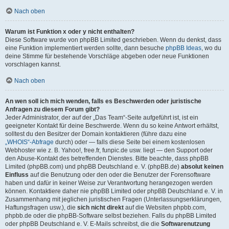
Nach oben
Warum ist Funktion x oder y nicht enthalten?
Diese Software wurde von phpBB Limited geschrieben. Wenn du denkst, dass
eine Funktion implementiert werden sollte, dann besuche
phpBB Ideas
, wo du
deine Stimme für bestehende Vorschläge abgeben oder neue Funktionen
vorschlagen kannst.
Nach oben
An wen soll ich mich wenden, falls es Beschwerden oder juristische
Anfragen zu diesem Forum gibt?
Jeder Administrator, der auf der „Das Team“-Seite aufgeführt ist, ist ein
geeigneter Kontakt für deine Beschwerde. Wenn du so keine Antwort erhältst,
solltest du den Besitzer der Domain kontaktieren (führe dazu eine
„WHOIS“-Abfrage
durch) oder — falls diese Seite bei einem kostenlosen
Webhoster wie z. B. Yahoo!, free.fr, funpic.de usw. liegt — den Support oder
den Abuse-Kontakt des betreffenden Dienstes. Bitte beachte, dass phpBB
Limited (phpBB.com) und phpBB Deutschland e. V. (phpBB.de)
absolut keinen
Einfluss
auf die Benutzung oder den oder die Benutzer der Forensoftware
haben und dafür in keiner Weise zur Verantwortung herangezogen werden
können. Kontaktiere daher nie phpBB Limited oder phpBB Deutschland e. V. in
Zusammenhang mit jeglichen juristischen Fragen (Unterlassungserklärungen,
Haftungsfragen usw.), die
sich nicht direkt
auf die Websiten phpbb.com,
phpbb.de oder die phpBB-Software selbst beziehen. Falls du phpBB Limited
oder phpBB Deutschland e. V. E-Mails schreibst, die die
Softwarenutzung