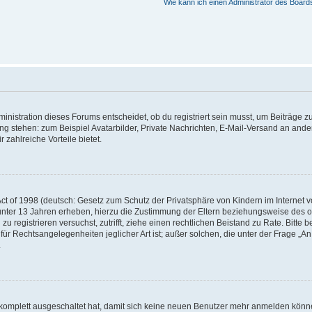
Wie kann ich einen Administrator des Board
istration dieses Forums entscheidet, ob du registriert sein musst, um Beiträge zu s
ung stehen: zum Beispiel Avatarbilder, Private Nachrichten, E-Mail-Versand an ander
 zahlreiche Vorteile bietet.
t of 1998 (deutsch: Gesetz zum Schutz der Privatsphäre von Kindern im Internet vo
unter 13 Jahren erheben, hierzu die Zustimmung der Eltern beziehungsweise des o
h zu registrieren versuchst, zutrifft, ziehe einen rechtlichen Beistand zu Rate. Bit
für Rechtsangelegenheiten jeglicher Art ist; außer solchen, die unter der Frage „
.
g komplett ausgeschaltet hat, damit sich keine neuen Benutzer mehr anmelden könn