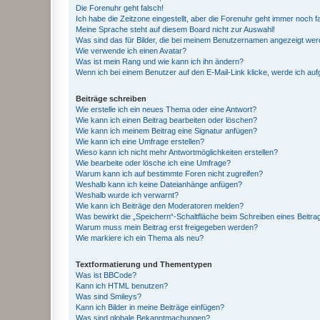
Die Forenuhr geht falsch!
Ich habe die Zeitzone eingestellt, aber die Forenuhr geht immer noch f
Meine Sprache steht auf diesem Board nicht zur Auswahl!
Was sind das für Bilder, die bei meinem Benutzernamen angezeigt we
Wie verwende ich einen Avatar?
Was ist mein Rang und wie kann ich ihn ändern?
Wenn ich bei einem Benutzer auf den E-Mail-Link klicke, werde ich au
Beiträge schreiben
Wie erstelle ich ein neues Thema oder eine Antwort?
Wie kann ich einen Beitrag bearbeiten oder löschen?
Wie kann ich meinem Beitrag eine Signatur anfügen?
Wie kann ich eine Umfrage erstellen?
Wieso kann ich nicht mehr Antwortmöglichkeiten erstellen?
Wie bearbeite oder lösche ich eine Umfrage?
Warum kann ich auf bestimmte Foren nicht zugreifen?
Weshalb kann ich keine Dateianhänge anfügen?
Weshalb wurde ich verwarnt?
Wie kann ich Beiträge den Moderatoren melden?
Was bewirkt die „Speichern“-Schaltfläche beim Schreiben eines Beitra
Warum muss mein Beitrag erst freigegeben werden?
Wie markiere ich ein Thema als neu?
Textformatierung und Thementypen
Was ist BBCode?
Kann ich HTML benutzen?
Was sind Smileys?
Kann ich Bilder in meine Beiträge einfügen?
Was sind globale Bekanntmachungen?