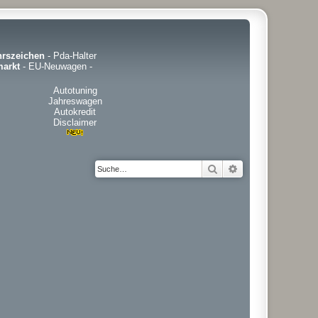
hrszeichen
-
Pda-Halter
arkt
-
EU-Neuwagen
-
Autotuning
Jahreswagen
Autokredit
Disclaimer
Suche
Erweiterte Suche