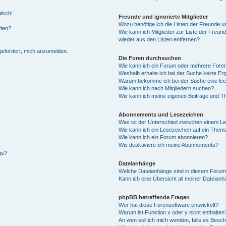
alsch!
Freunde und ignorierte Mitglieder
Wozu benötige ich die Listen der Freunde un
rden?
Wie kann ich Mitglieder zur Liste der Freund
wieder aus den Listen entfernen?
fgefordert, mich anzumelden.
Die Foren durchsuchen
Wie kann ich ein Forum oder mehrere For
Weshalb erhalte ich bei der Suche keine Er
Warum bekomme ich bei der Suche eine lee
Wie kann ich nach Mitgliedern suchen?
Wie kann ich meine eigenen Beiträge und T
Abonnements und Lesezeichen
Was ist der Unterschied zwischen einem L
Wie kann ich ein Lesezeichen auf ein Them
Wie kann ich ein Forum abonnieren?
Wie deaktiviere ich meine Abonnements?
gs?
Dateianhänge
Welche Dateianhänge sind in diesem Forum
Kann ich eine Übersicht all meiner Dateian
phpBB betreffende Fragen
Wer hat diese Forensoftware entwickelt?
Warum ist Funktion x oder y nicht enthalten
An wen soll ich mich wenden, falls es Besc