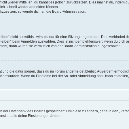
 nicht wieder mitteilen, du kannst es jedoch zurücksetzen. Dies machst du, indem 
 dich schnell wieder anmelden können.
ückzusetzen, so wende dich an die Board-Administration.
en“ nicht auswählst, wirst du nur für eine Sitzung angemeldet. Dies verhindert 
leiben“ beim Anmelden auswählen. Dies ist nicht empfehlenswert, wenn du dich an
 steht, dann wurde sie vermutlich von der Board-Administration ausgeschaltet.
 hat und die dafür sorgen, dass du im Forum angemeldet bleibst. Außerdem ermögli
tiviert wurden. Wenn du Probleme bei der An- oder Abmeldung hast, kann es helfen
n in der Datenbank des Boards gespeichert. Um diese zu ändern, gehe in den „Persö
nst du alle deine Einstellungen ändern.