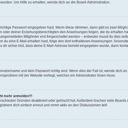
 wurden. Um Hilfe zu erhalten, wende dich an die Board-Administration.
 richtige Passwort eingegeben hast. Wenn diese stimmen, dann gibt es zwei Mögl
tern oder deiner Erziehungsberechtigten den Anweisungen folgen, die du erhalten ha
u angemeldeten Mitglieder erst freigeschaltet werden – entweder musst du dies selbs
. Wenn du eine E-Mail erhalten hast, folge den dort enthaltenen Anweisungen. Ansons
 dir sicher bist, dass deine E-Mail-Adresse korrekt eingegeben wurde, dann kontak
Benutzername und dein Passwort richtig sind. Wenn dies der Fall ist, wende dich a
ionsproblem mit der Website vorliegt, welches ein Administrator lösen muss.
icht mehr anmelden?!
erschieden Gründen deaktiviert oder gelöscht hat. Außerdem löschen viele Boards r
triere dich einfach erneut und nimm aktiv an den Diskussionen teil!