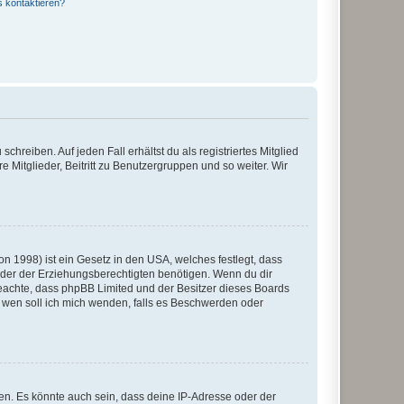
s kontaktieren?
chreiben. Auf jeden Fall erhältst du als registriertes Mitglied
e Mitglieder, Beitritt zu Benutzergruppen und so weiter. Wir
n 1998) ist ein Gesetz in den USA, welches festlegt, dass
der der Erziehungsberechtigten benötigen. Wenn du dir
te beachte, dass phpBB Limited und der Besitzer dieses Boards
An wen soll ich mich wenden, falls es Beschwerden oder
en. Es könnte auch sein, dass deine IP-Adresse oder der