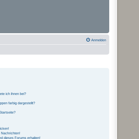
Anmelden
ete ich ihnen bei?
en farbig dargestellt?
tartseite?
icken!
 Nachrichten!
ed dieses Forums erhalten!