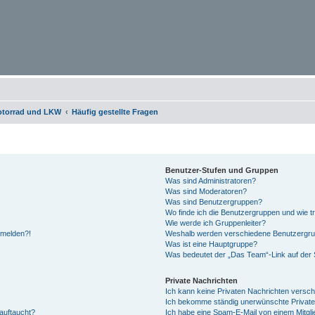
otorrad und LKW
Häufig gestellte Fragen
Benutzer-Stufen und Gruppen
Was sind Administratoren?
Was sind Moderatoren?
Was sind Benutzergruppen?
Wo finde ich die Benutzergruppen und wie tr
Wie werde ich Gruppenleiter?
anmelden?!
Weshalb werden verschiedene Benutzergrupp
Was ist eine Hauptgruppe?
Was bedeutet der „Das Team“-Link auf der S
Private Nachrichten
Ich kann keine Privaten Nachrichten versch
Ich bekomme ständig unerwünschte Private
auftaucht?
Ich habe eine Spam-E-Mail von einem Mitgli