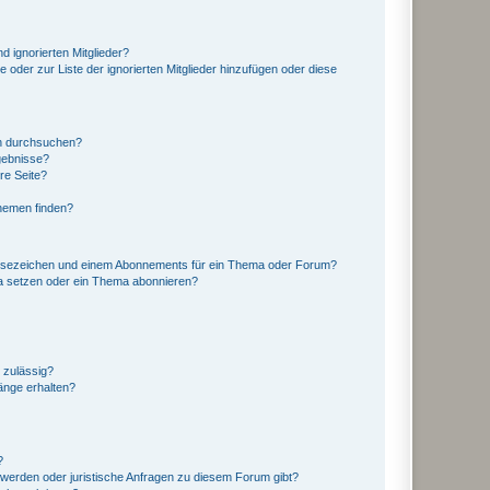
d ignorierten Mitglieder?
e oder zur Liste der ignorierten Mitglieder hinzufügen oder diese
en durchsuchen?
gebnisse?
re Seite?
hemen finden?
esezeichen und einem Abonnements für ein Thema oder Forum?
a setzen oder ein Thema abonnieren?
 zulässig?
hänge erhalten?
?
hwerden oder juristische Anfragen zu diesem Forum gibt?