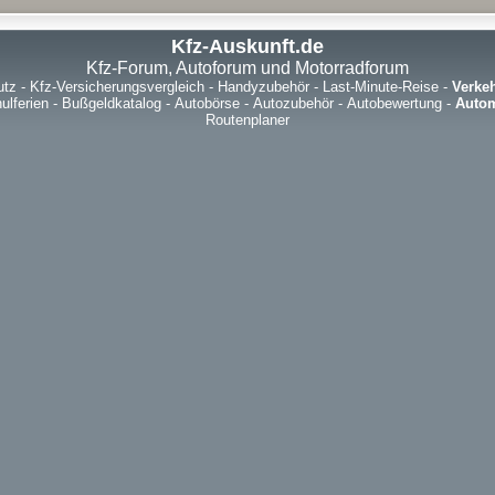
Kfz-Auskunft.de
Kfz-Forum, Autoforum und Motorradforum
utz
-
Kfz-Versicherungsvergleich
-
Handyzubehör
-
Last-Minute-Reise
-
Verke
ulferien
-
Bußgeldkatalog
-
Autobörse
-
Autozubehör
-
Autobewertung
-
Autom
Routenplaner