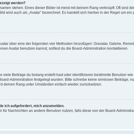
gezeigt werden?
amen stehen. Eines dieser Bilder ist meist mit deinem Rang verknüpft: Oft sind di
ld wird auch als „Avatar“ bezeichnet. Es handelt sich hierbei in der Regel um ein
 Avatar über eine der folgenden vier Methoden hinzufügen: Gravatar, Galerie, Rem
en Avatar benutzen kannst, solltest du die Board-Administration kontaktieren.
viele Beiträge du bislang erstellt hast oder identifizieren bestimmte Benutzer w
 Board-Administration festgelegt wurden. Bitte schreibe keine sinnlosen Beiträge
wird deinen Rang unter Umständen einfach wieder zurücksetzen.
rde ich aufgefordert, mich anzumelden.
ion für Nachrichten an andere Benutzer nutzen, falls diese von der Board-Administ