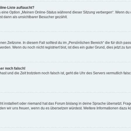
ine-Liste auftaucht?
n eine Option „Meinen Online-Status während dieser Sitzung verbergen“. Wenn du d
st dann als unsichtbarer Besucher gezählt.
en Zeitzone. In diesem Fall solltest du im „Persönlichen Bereich“ die für dich passe
den. Wenn du noch nicht registriert bist, ist dies ein guter Grund, dies jetzt zu tun
mer noch falsch!
t hast und die Zeit trotzdem noch falsch ist, geht die Uhr des Servers vermutlich fal
t installiert oder niemand hat das Forum bislang in deine Sprache übersetzt. Frag
, würden wir uns freuen, wenn du es übersetzen würdest. Weitere Informationen dazu