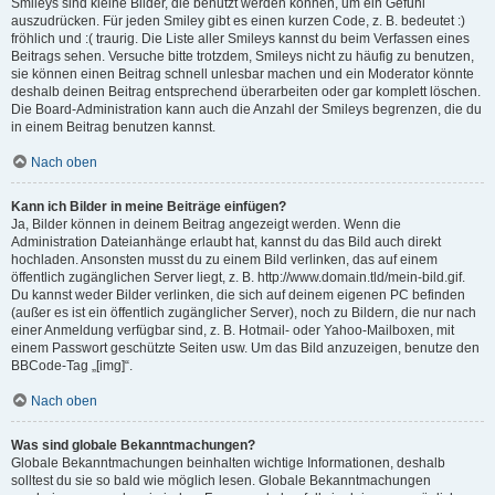
Smileys sind kleine Bilder, die benutzt werden können, um ein Gefühl
auszudrücken. Für jeden Smiley gibt es einen kurzen Code, z. B. bedeutet :)
fröhlich und :( traurig. Die Liste aller Smileys kannst du beim Verfassen eines
Beitrags sehen. Versuche bitte trotzdem, Smileys nicht zu häufig zu benutzen,
sie können einen Beitrag schnell unlesbar machen und ein Moderator könnte
deshalb deinen Beitrag entsprechend überarbeiten oder gar komplett löschen.
Die Board-Administration kann auch die Anzahl der Smileys begrenzen, die du
in einem Beitrag benutzen kannst.
Nach oben
Kann ich Bilder in meine Beiträge einfügen?
Ja, Bilder können in deinem Beitrag angezeigt werden. Wenn die
Administration Dateianhänge erlaubt hat, kannst du das Bild auch direkt
hochladen. Ansonsten musst du zu einem Bild verlinken, das auf einem
öffentlich zugänglichen Server liegt, z. B. http://www.domain.tld/mein-bild.gif.
Du kannst weder Bilder verlinken, die sich auf deinem eigenen PC befinden
(außer es ist ein öffentlich zugänglicher Server), noch zu Bildern, die nur nach
einer Anmeldung verfügbar sind, z. B. Hotmail- oder Yahoo-Mailboxen, mit
einem Passwort geschützte Seiten usw. Um das Bild anzuzeigen, benutze den
BBCode-Tag „[img]“.
Nach oben
Was sind globale Bekanntmachungen?
Globale Bekanntmachungen beinhalten wichtige Informationen, deshalb
solltest du sie so bald wie möglich lesen. Globale Bekanntmachungen