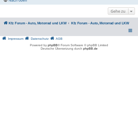
Nach oben
Gehe zu
Kfz Forum - Auto, Motorrad und LKW
Kfz Forum - Auto, Motorrad und LKW
Impressum
Datenschutz
AGB
Powered by
phpBB
® Forum Software © phpBB Limited
Deutsche Übersetzung durch
phpBB.de