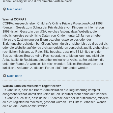
schnell erledigt ist und dir zahlreiche Vorteile bietet.
Nach oben
Was ist COPPA?
COPPA, ausgeschrieben Children’s Online Privacy Protection Act of 1998
(deutsch: Gesetz zum Schutz der Privatsphäre von Kindern im Internet von
1998) ist ein Gesetz in den USA, welches festlegt, dass Websites, die
möglicherweise persönliche Daten von Kindern unter 13 Jahren erheben,
hierzu die Zustimmung der Eltern beziehungsweise des oder der
Erziehungsberechtigten benötigen. Wenn du dir unsicher bist, ob dies auf dich
oder die Website, auf der du dich zu registrieren versuchst, zutrifft, ziehe einen
rechtlichen Beistand zu Rate. Bitte beachte, dass phpBB Limited und der
Besitzer dieses Boards keine Rechtsberatung anbieten kann und nicht die
Anlaufstelle für Rechtsangelegenheiten jeglicher Art ist; außer solchen, die
unter der Frage „An wen soll ich mich wenden, falls es Beschwerden oder
juristische Anfragen zu diesem Forum gibt?“ behandelt werden.
Nach oben
Warum kann ich mich nicht registrieren?
Es kann sein, dass die Board-Administration die Registrierung komplett
ausgeschaltet hat, damit sich keine neuen Benutzer mehr anmelden können.
Es könnte auch sein, dass deine IP-Adresse oder der Benutzername, mit dem
du dich registrieren möchtest, gesperrt wurden. Um Hilfe zu erhalten, wende
dich an die Board-Administration.