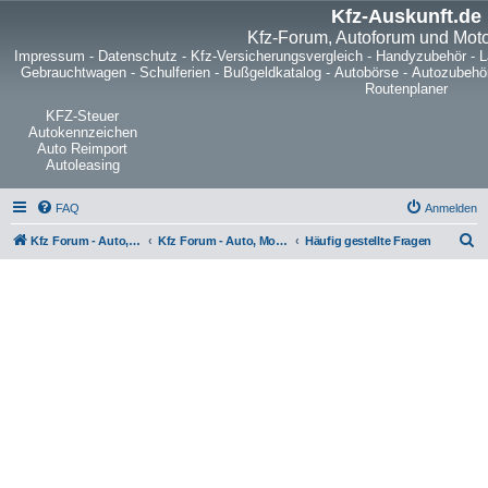
Kfz-Auskunft.de
Kfz-Forum, Autoforum und Mot
Impressum
-
Datenschutz
-
Kfz-Versicherungsvergleich
-
Handyzubehör
-
L
Gebrauchtwagen
-
Schulferien
-
Bußgeldkatalog
-
Autobörse
-
Autozubehö
Routenplaner
KFZ-Steuer
Autokennzeichen
Auto Reimport
Autoleasing
FAQ
Anmelden
S
Kfz Forum - Auto, Motorrad und LKW
Kfz Forum - Auto, Motorrad und LKW
Häufig gestellte Fragen
u
c
h
e