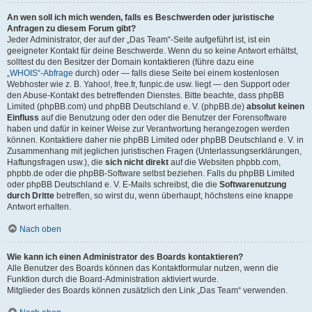
An wen soll ich mich wenden, falls es Beschwerden oder juristische
Anfragen zu diesem Forum gibt?
Jeder Administrator, der auf der „Das Team“-Seite aufgeführt ist, ist ein
geeigneter Kontakt für deine Beschwerde. Wenn du so keine Antwort erhältst,
solltest du den Besitzer der Domain kontaktieren (führe dazu eine
„WHOIS“-Abfrage
durch) oder — falls diese Seite bei einem kostenlosen
Webhoster wie z. B. Yahoo!, free.fr, funpic.de usw. liegt — den Support oder
den Abuse-Kontakt des betreffenden Dienstes. Bitte beachte, dass phpBB
Limited (phpBB.com) und phpBB Deutschland e. V. (phpBB.de)
absolut keinen
Einfluss
auf die Benutzung oder den oder die Benutzer der Forensoftware
haben und dafür in keiner Weise zur Verantwortung herangezogen werden
können. Kontaktiere daher nie phpBB Limited oder phpBB Deutschland e. V. in
Zusammenhang mit jeglichen juristischen Fragen (Unterlassungserklärungen,
Haftungsfragen usw.), die
sich nicht direkt
auf die Websiten phpbb.com,
phpbb.de oder die phpBB-Software selbst beziehen. Falls du phpBB Limited
oder phpBB Deutschland e. V. E-Mails schreibst, die die
Softwarenutzung
durch Dritte
betreffen, so wirst du, wenn überhaupt, höchstens eine knappe
Antwort erhalten.
Nach oben
Wie kann ich einen Administrator des Boards kontaktieren?
Alle Benutzer des Boards können das Kontaktformular nutzen, wenn die
Funktion durch die Board-Administration aktiviert wurde.
Mitglieder des Boards können zusätzlich den Link „Das Team“ verwenden.