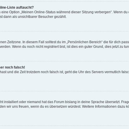
ine-Liste auftaucht?
n eine Option „Meinen Online-Status während dieser Sitzung verbergen“. Wenn du d
st dann als unsichtbarer Besucher gezählt.
en Zeitzone. In diesem Fall solltest du im „Persönlichen Bereich“ die für dich passe
den. Wenn du noch nicht registriert bist, ist dies ein guter Grund, dies jetzt zu tun
mer noch falsch!
t hast und die Zeit trotzdem noch falsch ist, geht die Uhr des Servers vermutlich fal
t installiert oder niemand hat das Forum bislang in deine Sprache übersetzt. Frag
, würden wir uns freuen, wenn du es übersetzen würdest. Weitere Informationen dazu