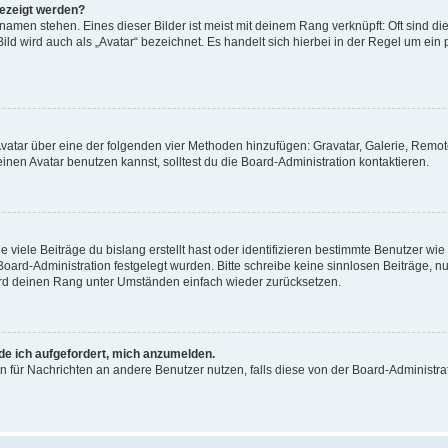
gezeigt werden?
amen stehen. Eines dieser Bilder ist meist mit deinem Rang verknüpft: Oft sind di
ld wird auch als „Avatar“ bezeichnet. Es handelt sich hierbei in der Regel um ein
 Avatar über eine der folgenden vier Methoden hinzufügen: Gravatar, Galerie, Rem
en Avatar benutzen kannst, solltest du die Board-Administration kontaktieren.
viele Beiträge du bislang erstellt hast oder identifizieren bestimmte Benutzer w
 Board-Administration festgelegt wurden. Bitte schreibe keine sinnlosen Beiträge
wird deinen Rang unter Umständen einfach wieder zurücksetzen.
rde ich aufgefordert, mich anzumelden.
ion für Nachrichten an andere Benutzer nutzen, falls diese von der Board-Administ