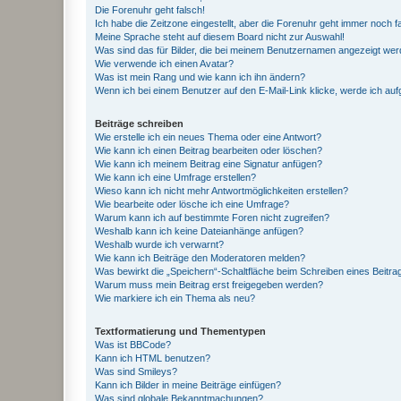
Die Forenuhr geht falsch!
Ich habe die Zeitzone eingestellt, aber die Forenuhr geht immer noch f
Meine Sprache steht auf diesem Board nicht zur Auswahl!
Was sind das für Bilder, die bei meinem Benutzernamen angezeigt we
Wie verwende ich einen Avatar?
Was ist mein Rang und wie kann ich ihn ändern?
Wenn ich bei einem Benutzer auf den E-Mail-Link klicke, werde ich au
Beiträge schreiben
Wie erstelle ich ein neues Thema oder eine Antwort?
Wie kann ich einen Beitrag bearbeiten oder löschen?
Wie kann ich meinem Beitrag eine Signatur anfügen?
Wie kann ich eine Umfrage erstellen?
Wieso kann ich nicht mehr Antwortmöglichkeiten erstellen?
Wie bearbeite oder lösche ich eine Umfrage?
Warum kann ich auf bestimmte Foren nicht zugreifen?
Weshalb kann ich keine Dateianhänge anfügen?
Weshalb wurde ich verwarnt?
Wie kann ich Beiträge den Moderatoren melden?
Was bewirkt die „Speichern“-Schaltfläche beim Schreiben eines Beitra
Warum muss mein Beitrag erst freigegeben werden?
Wie markiere ich ein Thema als neu?
Textformatierung und Thementypen
Was ist BBCode?
Kann ich HTML benutzen?
Was sind Smileys?
Kann ich Bilder in meine Beiträge einfügen?
Was sind globale Bekanntmachungen?