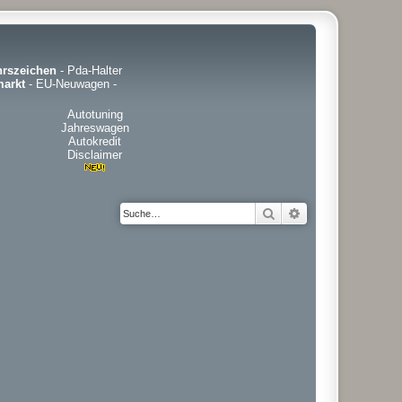
hrszeichen
-
Pda-Halter
arkt
-
EU-Neuwagen
-
Autotuning
Jahreswagen
Autokredit
Disclaimer
Suche
Erweiterte Suche