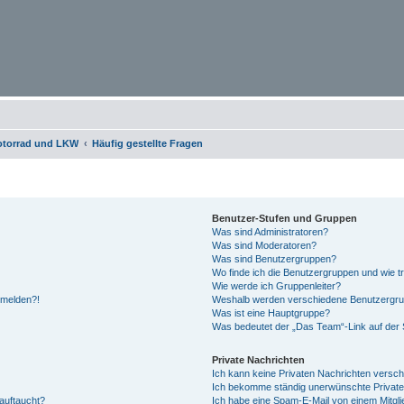
otorrad und LKW
Häufig gestellte Fragen
Benutzer-Stufen und Gruppen
Was sind Administratoren?
Was sind Moderatoren?
Was sind Benutzergruppen?
Wo finde ich die Benutzergruppen und wie tr
Wie werde ich Gruppenleiter?
anmelden?!
Weshalb werden verschiedene Benutzergrupp
Was ist eine Hauptgruppe?
Was bedeutet der „Das Team“-Link auf der S
Private Nachrichten
Ich kann keine Privaten Nachrichten versch
Ich bekomme ständig unerwünschte Private
auftaucht?
Ich habe eine Spam-E-Mail von einem Mitgli