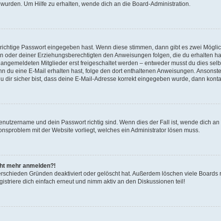
 wurden. Um Hilfe zu erhalten, wende dich an die Board-Administration.
 richtige Passwort eingegeben hast. Wenn diese stimmen, dann gibt es zwei Mögl
tern oder deiner Erziehungsberechtigten den Anweisungen folgen, die du erhalten ha
u angemeldeten Mitglieder erst freigeschaltet werden – entweder musst du dies selbs
. Wenn du eine E-Mail erhalten hast, folge den dort enthaltenen Anweisungen. Ansons
 dir sicher bist, dass deine E-Mail-Adresse korrekt eingegeben wurde, dann kontak
Benutzername und dein Passwort richtig sind. Wenn dies der Fall ist, wende dich a
ionsproblem mit der Website vorliegt, welches ein Administrator lösen muss.
icht mehr anmelden?!
erschieden Gründen deaktiviert oder gelöscht hat. Außerdem löschen viele Boards r
triere dich einfach erneut und nimm aktiv an den Diskussionen teil!