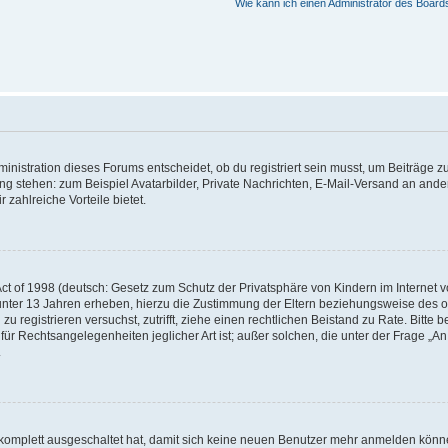
Wie kann ich einen Administrator des Board
istration dieses Forums entscheidet, ob du registriert sein musst, um Beiträge zu s
ung stehen: zum Beispiel Avatarbilder, Private Nachrichten, E-Mail-Versand an ander
 zahlreiche Vorteile bietet.
t of 1998 (deutsch: Gesetz zum Schutz der Privatsphäre von Kindern im Internet vo
unter 13 Jahren erheben, hierzu die Zustimmung der Eltern beziehungsweise des o
h zu registrieren versuchst, zutrifft, ziehe einen rechtlichen Beistand zu Rate. Bit
für Rechtsangelegenheiten jeglicher Art ist; außer solchen, die unter der Frage „
.
g komplett ausgeschaltet hat, damit sich keine neuen Benutzer mehr anmelden könn