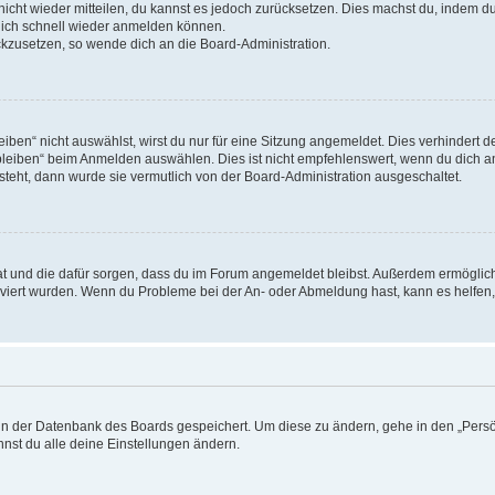
 nicht wieder mitteilen, du kannst es jedoch zurücksetzen. Dies machst du, indem 
 dich schnell wieder anmelden können.
ückzusetzen, so wende dich an die Board-Administration.
en“ nicht auswählst, wirst du nur für eine Sitzung angemeldet. Dies verhindert 
leiben“ beim Anmelden auswählen. Dies ist nicht empfehlenswert, wenn du dich an
 steht, dann wurde sie vermutlich von der Board-Administration ausgeschaltet.
 hat und die dafür sorgen, dass du im Forum angemeldet bleibst. Außerdem ermögli
tiviert wurden. Wenn du Probleme bei der An- oder Abmeldung hast, kann es helfen
n in der Datenbank des Boards gespeichert. Um diese zu ändern, gehe in den „Persö
nst du alle deine Einstellungen ändern.