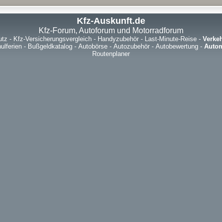
Kfz-Auskunft.de
Kfz-Forum, Autoforum und Motorradforum
utz
-
Kfz-Versicherungsvergleich
-
Handyzubehör
-
Last-Minute-Reise
-
Verke
ulferien
-
Bußgeldkatalog
-
Autobörse
-
Autozubehör
-
Autobewertung
-
Autom
Routenplaner