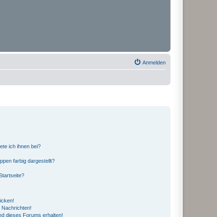
Anmelden
ete ich ihnen bei?
en farbig dargestellt?
tartseite?
icken!
 Nachrichten!
ed dieses Forums erhalten!