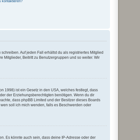
s kontaktieren?
chreiben. Auf jeden Fall erhältst du als registriertes Mitglied
e Mitglieder, Beitritt zu Benutzergruppen und so weiter. Wir
n 1998) ist ein Gesetz in den USA, welches festlegt, dass
der der Erziehungsberechtigten benötigen. Wenn du dir
te beachte, dass phpBB Limited und der Besitzer dieses Boards
An wen soll ich mich wenden, falls es Beschwerden oder
en. Es könnte auch sein, dass deine IP-Adresse oder der