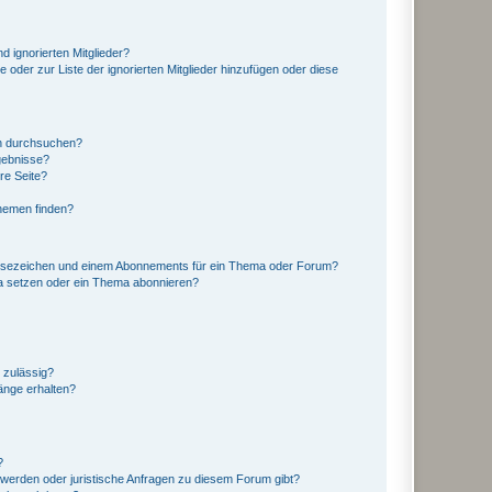
d ignorierten Mitglieder?
e oder zur Liste der ignorierten Mitglieder hinzufügen oder diese
en durchsuchen?
gebnisse?
re Seite?
hemen finden?
esezeichen und einem Abonnements für ein Thema oder Forum?
a setzen oder ein Thema abonnieren?
 zulässig?
hänge erhalten?
?
hwerden oder juristische Anfragen zu diesem Forum gibt?