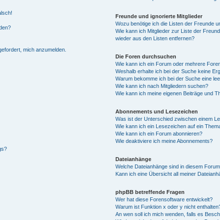
alsch!
Freunde und ignorierte Mitglieder
Wozu benötige ich die Listen der Freunde un
rden?
Wie kann ich Mitglieder zur Liste der Freund
wieder aus den Listen entfernen?
fgefordert, mich anzumelden.
Die Foren durchsuchen
Wie kann ich ein Forum oder mehrere For
Weshalb erhalte ich bei der Suche keine Er
Warum bekomme ich bei der Suche eine lee
Wie kann ich nach Mitgliedern suchen?
Wie kann ich meine eigenen Beiträge und T
Abonnements und Lesezeichen
Was ist der Unterschied zwischen einem L
Wie kann ich ein Lesezeichen auf ein Them
Wie kann ich ein Forum abonnieren?
Wie deaktiviere ich meine Abonnements?
gs?
Dateianhänge
Welche Dateianhänge sind in diesem Forum
Kann ich eine Übersicht all meiner Dateian
phpBB betreffende Fragen
Wer hat diese Forensoftware entwickelt?
Warum ist Funktion x oder y nicht enthalten
An wen soll ich mich wenden, falls es Besc