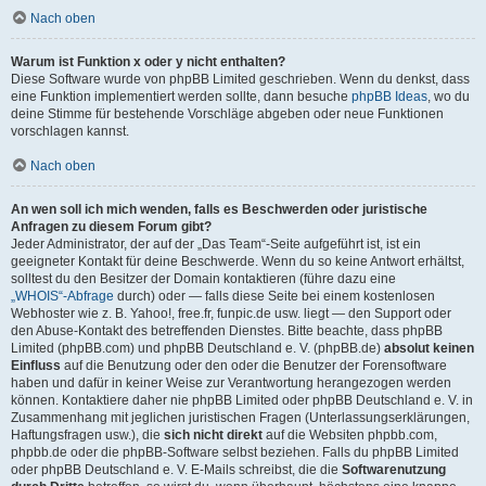
Nach oben
Warum ist Funktion x oder y nicht enthalten?
Diese Software wurde von phpBB Limited geschrieben. Wenn du denkst, dass
eine Funktion implementiert werden sollte, dann besuche
phpBB Ideas
, wo du
deine Stimme für bestehende Vorschläge abgeben oder neue Funktionen
vorschlagen kannst.
Nach oben
An wen soll ich mich wenden, falls es Beschwerden oder juristische
Anfragen zu diesem Forum gibt?
Jeder Administrator, der auf der „Das Team“-Seite aufgeführt ist, ist ein
geeigneter Kontakt für deine Beschwerde. Wenn du so keine Antwort erhältst,
solltest du den Besitzer der Domain kontaktieren (führe dazu eine
„WHOIS“-Abfrage
durch) oder — falls diese Seite bei einem kostenlosen
Webhoster wie z. B. Yahoo!, free.fr, funpic.de usw. liegt — den Support oder
den Abuse-Kontakt des betreffenden Dienstes. Bitte beachte, dass phpBB
Limited (phpBB.com) und phpBB Deutschland e. V. (phpBB.de)
absolut keinen
Einfluss
auf die Benutzung oder den oder die Benutzer der Forensoftware
haben und dafür in keiner Weise zur Verantwortung herangezogen werden
können. Kontaktiere daher nie phpBB Limited oder phpBB Deutschland e. V. in
Zusammenhang mit jeglichen juristischen Fragen (Unterlassungserklärungen,
Haftungsfragen usw.), die
sich nicht direkt
auf die Websiten phpbb.com,
phpbb.de oder die phpBB-Software selbst beziehen. Falls du phpBB Limited
oder phpBB Deutschland e. V. E-Mails schreibst, die die
Softwarenutzung