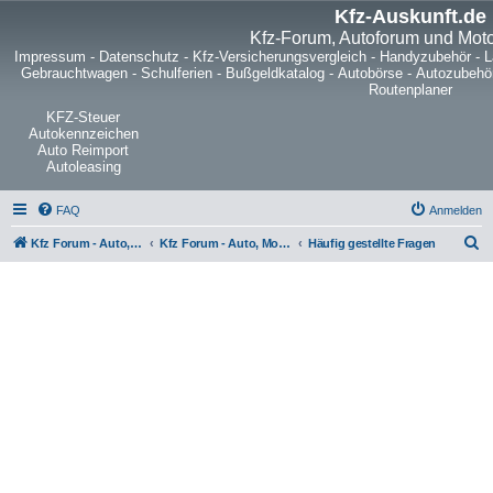
Kfz-Auskunft.de
Kfz-Forum, Autoforum und Mot
Impressum
-
Datenschutz
-
Kfz-Versicherungsvergleich
-
Handyzubehör
-
L
Gebrauchtwagen
-
Schulferien
-
Bußgeldkatalog
-
Autobörse
-
Autozubehö
Routenplaner
KFZ-Steuer
Autokennzeichen
Auto Reimport
Autoleasing
FAQ
Anmelden
S
Kfz Forum - Auto, Motorrad und LKW
Kfz Forum - Auto, Motorrad und LKW
Häufig gestellte Fragen
u
c
h
e