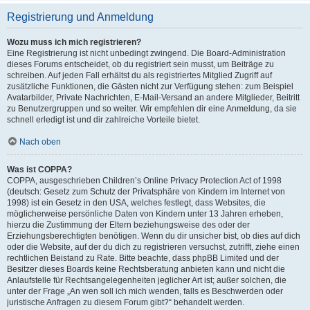
Registrierung und Anmeldung
Wozu muss ich mich registrieren?
Eine Registrierung ist nicht unbedingt zwingend. Die Board-Administration
dieses Forums entscheidet, ob du registriert sein musst, um Beiträge zu
schreiben. Auf jeden Fall erhältst du als registriertes Mitglied Zugriff auf
zusätzliche Funktionen, die Gästen nicht zur Verfügung stehen: zum Beispiel
Avatarbilder, Private Nachrichten, E-Mail-Versand an andere Mitglieder, Beitritt
zu Benutzergruppen und so weiter. Wir empfehlen dir eine Anmeldung, da sie
schnell erledigt ist und dir zahlreiche Vorteile bietet.
Nach oben
Was ist COPPA?
COPPA, ausgeschrieben Children’s Online Privacy Protection Act of 1998
(deutsch: Gesetz zum Schutz der Privatsphäre von Kindern im Internet von
1998) ist ein Gesetz in den USA, welches festlegt, dass Websites, die
möglicherweise persönliche Daten von Kindern unter 13 Jahren erheben,
hierzu die Zustimmung der Eltern beziehungsweise des oder der
Erziehungsberechtigten benötigen. Wenn du dir unsicher bist, ob dies auf dich
oder die Website, auf der du dich zu registrieren versuchst, zutrifft, ziehe einen
rechtlichen Beistand zu Rate. Bitte beachte, dass phpBB Limited und der
Besitzer dieses Boards keine Rechtsberatung anbieten kann und nicht die
Anlaufstelle für Rechtsangelegenheiten jeglicher Art ist; außer solchen, die
unter der Frage „An wen soll ich mich wenden, falls es Beschwerden oder
juristische Anfragen zu diesem Forum gibt?“ behandelt werden.