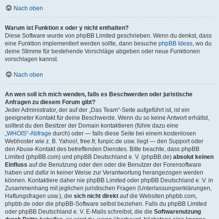
Nach oben
Warum ist Funktion x oder y nicht enthalten?
Diese Software wurde von phpBB Limited geschrieben. Wenn du denkst, dass
eine Funktion implementiert werden sollte, dann besuche
phpBB Ideas
, wo du
deine Stimme für bestehende Vorschläge abgeben oder neue Funktionen
vorschlagen kannst.
Nach oben
An wen soll ich mich wenden, falls es Beschwerden oder juristische
Anfragen zu diesem Forum gibt?
Jeder Administrator, der auf der „Das Team“-Seite aufgeführt ist, ist ein
geeigneter Kontakt für deine Beschwerde. Wenn du so keine Antwort erhältst,
solltest du den Besitzer der Domain kontaktieren (führe dazu eine
„WHOIS“-Abfrage
durch) oder — falls diese Seite bei einem kostenlosen
Webhoster wie z. B. Yahoo!, free.fr, funpic.de usw. liegt — den Support oder
den Abuse-Kontakt des betreffenden Dienstes. Bitte beachte, dass phpBB
Limited (phpBB.com) und phpBB Deutschland e. V. (phpBB.de)
absolut keinen
Einfluss
auf die Benutzung oder den oder die Benutzer der Forensoftware
haben und dafür in keiner Weise zur Verantwortung herangezogen werden
können. Kontaktiere daher nie phpBB Limited oder phpBB Deutschland e. V. in
Zusammenhang mit jeglichen juristischen Fragen (Unterlassungserklärungen,
Haftungsfragen usw.), die
sich nicht direkt
auf die Websiten phpbb.com,
phpbb.de oder die phpBB-Software selbst beziehen. Falls du phpBB Limited
oder phpBB Deutschland e. V. E-Mails schreibst, die die
Softwarenutzung