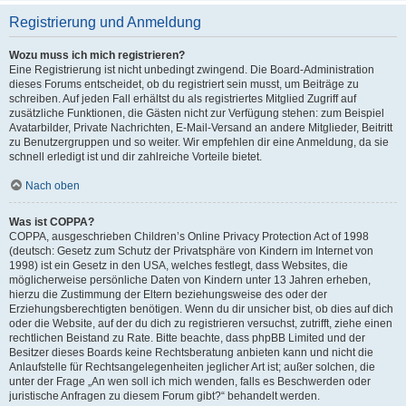
Registrierung und Anmeldung
Wozu muss ich mich registrieren?
Eine Registrierung ist nicht unbedingt zwingend. Die Board-Administration
dieses Forums entscheidet, ob du registriert sein musst, um Beiträge zu
schreiben. Auf jeden Fall erhältst du als registriertes Mitglied Zugriff auf
zusätzliche Funktionen, die Gästen nicht zur Verfügung stehen: zum Beispiel
Avatarbilder, Private Nachrichten, E-Mail-Versand an andere Mitglieder, Beitritt
zu Benutzergruppen und so weiter. Wir empfehlen dir eine Anmeldung, da sie
schnell erledigt ist und dir zahlreiche Vorteile bietet.
Nach oben
Was ist COPPA?
COPPA, ausgeschrieben Children’s Online Privacy Protection Act of 1998
(deutsch: Gesetz zum Schutz der Privatsphäre von Kindern im Internet von
1998) ist ein Gesetz in den USA, welches festlegt, dass Websites, die
möglicherweise persönliche Daten von Kindern unter 13 Jahren erheben,
hierzu die Zustimmung der Eltern beziehungsweise des oder der
Erziehungsberechtigten benötigen. Wenn du dir unsicher bist, ob dies auf dich
oder die Website, auf der du dich zu registrieren versuchst, zutrifft, ziehe einen
rechtlichen Beistand zu Rate. Bitte beachte, dass phpBB Limited und der
Besitzer dieses Boards keine Rechtsberatung anbieten kann und nicht die
Anlaufstelle für Rechtsangelegenheiten jeglicher Art ist; außer solchen, die
unter der Frage „An wen soll ich mich wenden, falls es Beschwerden oder
juristische Anfragen zu diesem Forum gibt?“ behandelt werden.