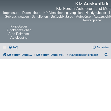
Kfz-Auskunft.de
Kfz-Forum, Autoforum und Mot
Impressum
-
Datenschutz
-
Kfz-Versicherungsvergleich
-
Handyzubehör
-
L
Gebrauchtwagen
-
Schulferien
-
Bußgeldkatalog
-
Autobörse
-
Autozubehö
Routenplaner
KFZ-Steuer
Autokennzeichen
Auto Reimport
Autoleasing
FAQ
Anmelden
S
Kfz Forum - Auto, Motorrad und LKW
Kfz Forum - Auto, Motorrad und LKW
Häufig gestellte Fragen
u
c
h
e