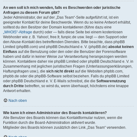
An wen soll ich mich wenden, falls es Beschwerden oder juristische
Anfragen zu diesem Forum gibt?
Jeder Administrator, der auf der „Das Team“-Seite aufgeführt ist, ist ein
geeigneter Kontakt für deine Beschwerde. Wenn du so keine Antwort erhältst,
solltest du den Besitzer der Domain kontaktieren (führe dazu eine
„WHOIS“-Abfrage
durch) oder — falls diese Seite bei einem kostenlosen
Webhoster wie z. B. Yahoo!, free.fr, funpic.de usw. liegt — den Support oder
den Abuse-Kontakt des betreffenden Dienstes. Bitte beachte, dass phpBB
Limited (phpBB.com) und phpBB Deutschland e. V. (phpBB.de)
absolut keinen
Einfluss
auf die Benutzung oder den oder die Benutzer der Forensoftware
haben und dafür in keiner Weise zur Verantwortung herangezogen werden
können. Kontaktiere daher nie phpBB Limited oder phpBB Deutschland e. V. in
Zusammenhang mit jeglichen juristischen Fragen (Unterlassungserklärungen,
Haftungsfragen usw.), die
sich nicht direkt
auf die Websiten phpbb.com,
phpbb.de oder die phpBB-Software selbst beziehen. Falls du phpBB Limited
oder phpBB Deutschland e. V. E-Mails schreibst, die die
Softwarenutzung
durch Dritte
betreffen, so wirst du, wenn überhaupt, höchstens eine knappe
Antwort erhalten.
Nach oben
Wie kann ich einen Administrator des Boards kontaktieren?
Alle Benutzer des Boards können das Kontaktformular nutzen, wenn die
Funktion durch die Board-Administration aktiviert wurde.
Mitglieder des Boards können zusätzlich den Link „Das Team“ verwenden.