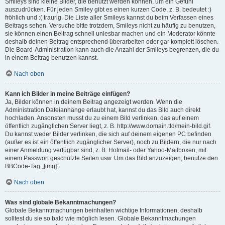
Smileys sind kleine Bilder, die benutzt werden können, um ein Gefühl
auszudrücken. Für jeden Smiley gibt es einen kurzen Code, z. B. bedeutet :)
fröhlich und :( traurig. Die Liste aller Smileys kannst du beim Verfassen eines
Beitrags sehen. Versuche bitte trotzdem, Smileys nicht zu häufig zu benutzen,
sie können einen Beitrag schnell unlesbar machen und ein Moderator könnte
deshalb deinen Beitrag entsprechend überarbeiten oder gar komplett löschen.
Die Board-Administration kann auch die Anzahl der Smileys begrenzen, die du
in einem Beitrag benutzen kannst.
Nach oben
Kann ich Bilder in meine Beiträge einfügen?
Ja, Bilder können in deinem Beitrag angezeigt werden. Wenn die
Administration Dateianhänge erlaubt hat, kannst du das Bild auch direkt
hochladen. Ansonsten musst du zu einem Bild verlinken, das auf einem
öffentlich zugänglichen Server liegt, z. B. http://www.domain.tld/mein-bild.gif.
Du kannst weder Bilder verlinken, die sich auf deinem eigenen PC befinden
(außer es ist ein öffentlich zugänglicher Server), noch zu Bildern, die nur nach
einer Anmeldung verfügbar sind, z. B. Hotmail- oder Yahoo-Mailboxen, mit
einem Passwort geschützte Seiten usw. Um das Bild anzuzeigen, benutze den
BBCode-Tag „[img]“.
Nach oben
Was sind globale Bekanntmachungen?
Globale Bekanntmachungen beinhalten wichtige Informationen, deshalb
solltest du sie so bald wie möglich lesen. Globale Bekanntmachungen