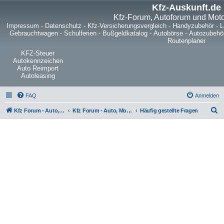
Kfz-Auskunft.de
Kfz-Forum, Autoforum und Mot
Impressum
-
Datenschutz
-
Kfz-Versicherungsvergleich
-
Handyzubehör
-
L
Gebrauchtwagen
-
Schulferien
-
Bußgeldkatalog
-
Autobörse
-
Autozubehö
Routenplaner
KFZ-Steuer
Autokennzeichen
Auto Reimport
Autoleasing
FAQ
Anmelden
S
Kfz Forum - Auto, Motorrad und LKW
Kfz Forum - Auto, Motorrad und LKW
Häufig gestellte Fragen
u
c
h
e