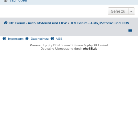
Nach oben
Gehe zu
Kfz Forum - Auto, Motorrad und LKW
Kfz Forum - Auto, Motorrad und LKW
Impressum
Datenschutz
AGB
Powered by
phpBB
® Forum Software © phpBB Limited
Deutsche Übersetzung durch
phpBB.de