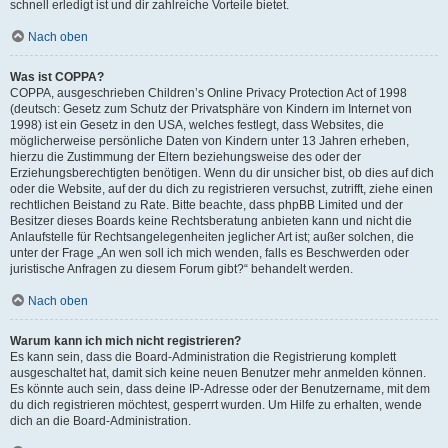
schnell erledigt ist und dir zahlreiche Vorteile bietet.
Nach oben
Was ist COPPA?
COPPA, ausgeschrieben Children’s Online Privacy Protection Act of 1998
(deutsch: Gesetz zum Schutz der Privatsphäre von Kindern im Internet von
1998) ist ein Gesetz in den USA, welches festlegt, dass Websites, die
möglicherweise persönliche Daten von Kindern unter 13 Jahren erheben,
hierzu die Zustimmung der Eltern beziehungsweise des oder der
Erziehungsberechtigten benötigen. Wenn du dir unsicher bist, ob dies auf dich
oder die Website, auf der du dich zu registrieren versuchst, zutrifft, ziehe einen
rechtlichen Beistand zu Rate. Bitte beachte, dass phpBB Limited und der
Besitzer dieses Boards keine Rechtsberatung anbieten kann und nicht die
Anlaufstelle für Rechtsangelegenheiten jeglicher Art ist; außer solchen, die
unter der Frage „An wen soll ich mich wenden, falls es Beschwerden oder
juristische Anfragen zu diesem Forum gibt?“ behandelt werden.
Nach oben
Warum kann ich mich nicht registrieren?
Es kann sein, dass die Board-Administration die Registrierung komplett
ausgeschaltet hat, damit sich keine neuen Benutzer mehr anmelden können.
Es könnte auch sein, dass deine IP-Adresse oder der Benutzername, mit dem
du dich registrieren möchtest, gesperrt wurden. Um Hilfe zu erhalten, wende
dich an die Board-Administration.