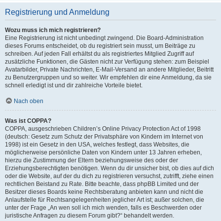
Registrierung und Anmeldung
Wozu muss ich mich registrieren?
Eine Registrierung ist nicht unbedingt zwingend. Die Board-Administration
dieses Forums entscheidet, ob du registriert sein musst, um Beiträge zu
schreiben. Auf jeden Fall erhältst du als registriertes Mitglied Zugriff auf
zusätzliche Funktionen, die Gästen nicht zur Verfügung stehen: zum Beispiel
Avatarbilder, Private Nachrichten, E-Mail-Versand an andere Mitglieder, Beitritt
zu Benutzergruppen und so weiter. Wir empfehlen dir eine Anmeldung, da sie
schnell erledigt ist und dir zahlreiche Vorteile bietet.
Nach oben
Was ist COPPA?
COPPA, ausgeschrieben Children’s Online Privacy Protection Act of 1998
(deutsch: Gesetz zum Schutz der Privatsphäre von Kindern im Internet von
1998) ist ein Gesetz in den USA, welches festlegt, dass Websites, die
möglicherweise persönliche Daten von Kindern unter 13 Jahren erheben,
hierzu die Zustimmung der Eltern beziehungsweise des oder der
Erziehungsberechtigten benötigen. Wenn du dir unsicher bist, ob dies auf dich
oder die Website, auf der du dich zu registrieren versuchst, zutrifft, ziehe einen
rechtlichen Beistand zu Rate. Bitte beachte, dass phpBB Limited und der
Besitzer dieses Boards keine Rechtsberatung anbieten kann und nicht die
Anlaufstelle für Rechtsangelegenheiten jeglicher Art ist; außer solchen, die
unter der Frage „An wen soll ich mich wenden, falls es Beschwerden oder
juristische Anfragen zu diesem Forum gibt?“ behandelt werden.