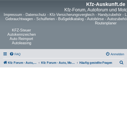
Kfz-Auskunft.de
Kfz-Forum, Autoforum und Mot
Impressum
-
Datenschutz
-
Kfz-Versicherungsvergleich
-
Handyzubehör
-
L
Gebrauchtwagen
-
Schulferien
-
Bußgeldkatalog
-
Autobörse
-
Autozubehö
Routenplaner
KFZ-Steuer
Autokennzeichen
Auto Reimport
Autoleasing
FAQ
Anmelden
S
Kfz Forum - Auto, Motorrad und LKW
Kfz Forum - Auto, Motorrad und LKW
Häufig gestellte Fragen
u
c
h
e