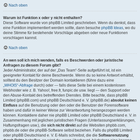
Nach oben
Warum ist Funktion x oder y nicht enthalten?
Diese Software wurde von phpBB Limited geschrieben. Wenn du denkst, dass
eine Funktion implementiert werden sollte, dann besuche
phpBB Ideas
, wo du
deine Stimme für bestehende Vorschläge abgeben oder neue Funktionen
vorschlagen kannst.
Nach oben
An wen soll ich mich wenden, falls es Beschwerden oder juristische
Anfragen zu diesem Forum gibt?
Jeder Administrator, der auf der „Das Team“-Seite aufgeführt ist, ist ein
geeigneter Kontakt für deine Beschwerde. Wenn du so keine Antwort erhältst,
solltest du den Besitzer der Domain kontaktieren (führe dazu eine
„WHOIS“-Abfrage
durch) oder — falls diese Seite bei einem kostenlosen
Webhoster wie z. B. Yahoo!, free.fr, funpic.de usw. liegt — den Support oder
den Abuse-Kontakt des betreffenden Dienstes. Bitte beachte, dass phpBB
Limited (phpBB.com) und phpBB Deutschland e. V. (phpBB.de)
absolut keinen
Einfluss
auf die Benutzung oder den oder die Benutzer der Forensoftware
haben und dafür in keiner Weise zur Verantwortung herangezogen werden
können. Kontaktiere daher nie phpBB Limited oder phpBB Deutschland e. V. in
Zusammenhang mit jeglichen juristischen Fragen (Unterlassungserklärungen,
Haftungsfragen usw.), die
sich nicht direkt
auf die Websiten phpbb.com,
phpbb.de oder die phpBB-Software selbst beziehen. Falls du phpBB Limited
oder phpBB Deutschland e. V. E-Mails schreibst, die die
Softwarenutzung