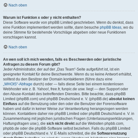
Nach oben
Warum ist Funktion x oder y nicht enthalten?
Diese Software wurde von phpBB Limited geschrieben. Wenn du denkst, dass
eine Funktion implementiert werden sollte, dann besuche
phpBB Ideas
, wo du
deine Stimme für bestehende Vorschläge abgeben oder neue Funktionen
vorschlagen kannst.
Nach oben
An wen soll ich mich wenden, falls es Beschwerden oder juristische
Anfragen zu diesem Forum gibt?
Jeder Administrator, der auf der „Das Team“-Seite aufgeführt ist, ist ein
geeigneter Kontakt für deine Beschwerde. Wenn du so keine Antwort erhältst,
solltest du den Besitzer der Domain kontaktieren (führe dazu eine
„WHOIS“-Abfrage
durch) oder — falls diese Seite bei einem kostenlosen
Webhoster wie z. B. Yahoo!, free.fr, funpic.de usw. liegt — den Support oder
den Abuse-Kontakt des betreffenden Dienstes. Bitte beachte, dass phpBB
Limited (phpBB.com) und phpBB Deutschland e. V. (phpBB.de)
absolut keinen
Einfluss
auf die Benutzung oder den oder die Benutzer der Forensoftware
haben und dafür in keiner Weise zur Verantwortung herangezogen werden
können. Kontaktiere daher nie phpBB Limited oder phpBB Deutschland e. V. in
Zusammenhang mit jeglichen juristischen Fragen (Unterlassungserklärungen,
Haftungsfragen usw.), die
sich nicht direkt
auf die Websiten phpbb.com,
phpbb.de oder die phpBB-Software selbst beziehen. Falls du phpBB Limited
oder phpBB Deutschland e. V. E-Mails schreibst, die die
Softwarenutzung