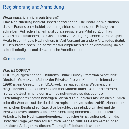
Registrierung und Anmeldung
Wozu muss ich mich registrieren?
Eine Registrierung ist nicht unbedingt zwingend. Die Board-Administration
dieses Forums entscheidet, ob du registriert sein musst, um Beiträge zu
schreiben. Auf jeden Fall erhältst du als registriertes Mitglied Zugriff auf
zusätzliche Funktionen, die Gästen nicht zur Verfügung stehen: zum Beispiel
Avatarbilder, Private Nachrichten, E-Mail-Versand an andere Mitglieder, Beitritt
zu Benutzergruppen und so weiter. Wir empfehlen dir eine Anmeldung, da sie
schnell erledigt ist und dir zahlreiche Vorteile bietet.
Nach oben
Was ist COPPA?
COPPA, ausgeschrieben Children’s Online Privacy Protection Act of 1998
(deutsch: Gesetz zum Schutz der Privatsphäre von Kindern im Internet von
1998) ist ein Gesetz in den USA, welches festlegt, dass Websites, die
möglicherweise persönliche Daten von Kindern unter 13 Jahren erheben,
hierzu die Zustimmung der Eltern beziehungsweise des oder der
Erziehungsberechtigten benötigen. Wenn du dir unsicher bist, ob dies auf dich
oder die Website, auf der du dich zu registrieren versuchst, zutrifft, ziehe einen
rechtlichen Beistand zu Rate. Bitte beachte, dass phpBB Limited und der
Besitzer dieses Boards keine Rechtsberatung anbieten kann und nicht die
Anlaufstelle für Rechtsangelegenheiten jeglicher Art ist; außer solchen, die
unter der Frage „An wen soll ich mich wenden, falls es Beschwerden oder
juristische Anfragen zu diesem Forum gibt?“ behandelt werden.