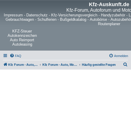
Kfz-Auskunft.de
Kfz-Forum, Autoforum und Mot
Impressum
-
Datenschutz
-
Kfz-Versicherungsvergleich
-
Handyzubehör
-
L
Gebrauchtwagen
-
Schulferien
-
Bußgeldkatalog
-
Autobörse
-
Autozubehö
Routenplaner
KFZ-Steuer
Autokennzeichen
Auto Reimport
Autoleasing
FAQ
Anmelden
S
Kfz Forum - Auto, Motorrad und LKW
Kfz Forum - Auto, Motorrad und LKW
Häufig gestellte Fragen
u
c
h
e