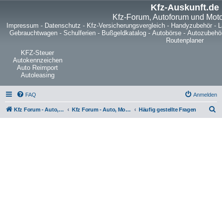
Kfz-Auskunft.de
Kfz-Forum, Autoforum und Mot
Impressum
-
Datenschutz
-
Kfz-Versicherungsvergleich
-
Handyzubehör
-
L
Gebrauchtwagen
-
Schulferien
-
Bußgeldkatalog
-
Autobörse
-
Autozubehö
Routenplaner
KFZ-Steuer
Autokennzeichen
Auto Reimport
Autoleasing
FAQ
Anmelden
S
Kfz Forum - Auto, Motorrad und LKW
Kfz Forum - Auto, Motorrad und LKW
Häufig gestellte Fragen
u
c
h
e