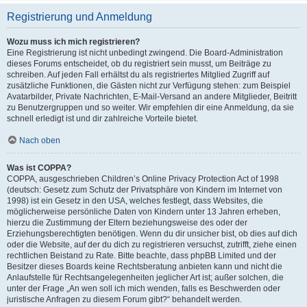
Registrierung und Anmeldung
Wozu muss ich mich registrieren?
Eine Registrierung ist nicht unbedingt zwingend. Die Board-Administration
dieses Forums entscheidet, ob du registriert sein musst, um Beiträge zu
schreiben. Auf jeden Fall erhältst du als registriertes Mitglied Zugriff auf
zusätzliche Funktionen, die Gästen nicht zur Verfügung stehen: zum Beispiel
Avatarbilder, Private Nachrichten, E-Mail-Versand an andere Mitglieder, Beitritt
zu Benutzergruppen und so weiter. Wir empfehlen dir eine Anmeldung, da sie
schnell erledigt ist und dir zahlreiche Vorteile bietet.
Nach oben
Was ist COPPA?
COPPA, ausgeschrieben Children’s Online Privacy Protection Act of 1998
(deutsch: Gesetz zum Schutz der Privatsphäre von Kindern im Internet von
1998) ist ein Gesetz in den USA, welches festlegt, dass Websites, die
möglicherweise persönliche Daten von Kindern unter 13 Jahren erheben,
hierzu die Zustimmung der Eltern beziehungsweise des oder der
Erziehungsberechtigten benötigen. Wenn du dir unsicher bist, ob dies auf dich
oder die Website, auf der du dich zu registrieren versuchst, zutrifft, ziehe einen
rechtlichen Beistand zu Rate. Bitte beachte, dass phpBB Limited und der
Besitzer dieses Boards keine Rechtsberatung anbieten kann und nicht die
Anlaufstelle für Rechtsangelegenheiten jeglicher Art ist; außer solchen, die
unter der Frage „An wen soll ich mich wenden, falls es Beschwerden oder
juristische Anfragen zu diesem Forum gibt?“ behandelt werden.