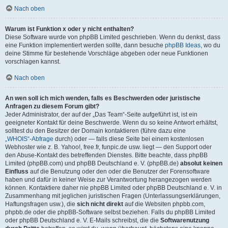
Nach oben
Warum ist Funktion x oder y nicht enthalten?
Diese Software wurde von phpBB Limited geschrieben. Wenn du denkst, dass
eine Funktion implementiert werden sollte, dann besuche
phpBB Ideas
, wo du
deine Stimme für bestehende Vorschläge abgeben oder neue Funktionen
vorschlagen kannst.
Nach oben
An wen soll ich mich wenden, falls es Beschwerden oder juristische
Anfragen zu diesem Forum gibt?
Jeder Administrator, der auf der „Das Team“-Seite aufgeführt ist, ist ein
geeigneter Kontakt für deine Beschwerde. Wenn du so keine Antwort erhältst,
solltest du den Besitzer der Domain kontaktieren (führe dazu eine
„WHOIS“-Abfrage
durch) oder — falls diese Seite bei einem kostenlosen
Webhoster wie z. B. Yahoo!, free.fr, funpic.de usw. liegt — den Support oder
den Abuse-Kontakt des betreffenden Dienstes. Bitte beachte, dass phpBB
Limited (phpBB.com) und phpBB Deutschland e. V. (phpBB.de)
absolut keinen
Einfluss
auf die Benutzung oder den oder die Benutzer der Forensoftware
haben und dafür in keiner Weise zur Verantwortung herangezogen werden
können. Kontaktiere daher nie phpBB Limited oder phpBB Deutschland e. V. in
Zusammenhang mit jeglichen juristischen Fragen (Unterlassungserklärungen,
Haftungsfragen usw.), die
sich nicht direkt
auf die Websiten phpbb.com,
phpbb.de oder die phpBB-Software selbst beziehen. Falls du phpBB Limited
oder phpBB Deutschland e. V. E-Mails schreibst, die die
Softwarenutzung