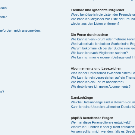
alsch!
Freunde und ignorierte Mitglieder
Wozu benötige ich die Listen der Freunde un
rden?
Wie kann ich Mitglieder zur Liste der Freund
wieder aus den Listen entfernen?
fgefordert, mich anzumelden.
Die Foren durchsuchen
Wie kann ich ein Forum oder mehrere For
Weshalb erhalte ich bei der Suche keine Er
Warum bekomme ich bei der Suche eine lee
Wie kann ich nach Mitgliedern suchen?
Wie kann ich meine eigenen Beiträge und T
Abonnements und Lesezeichen
Was ist der Unterschied zwischen einem L
Wie kann ich ein Lesezeichen auf ein Them
Wie kann ich ein Forum abonnieren?
Wie deaktiviere ich meine Abonnements?
gs?
Dateianhänge
Welche Dateianhänge sind in diesem Forum
Kann ich eine Übersicht all meiner Dateian
phpBB betreffende Fragen
Wer hat diese Forensoftware entwickelt?
Warum ist Funktion x oder y nicht enthalten
An wen soll ich mich wenden, falls es Besc