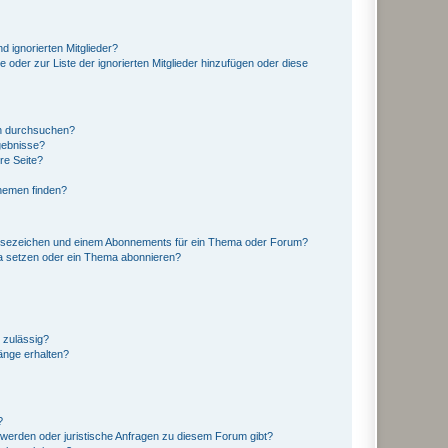
d ignorierten Mitglieder?
e oder zur Liste der ignorierten Mitglieder hinzufügen oder diese
en durchsuchen?
gebnisse?
re Seite?
hemen finden?
esezeichen und einem Abonnements für ein Thema oder Forum?
a setzen oder ein Thema abonnieren?
 zulässig?
hänge erhalten?
?
hwerden oder juristische Anfragen zu diesem Forum gibt?