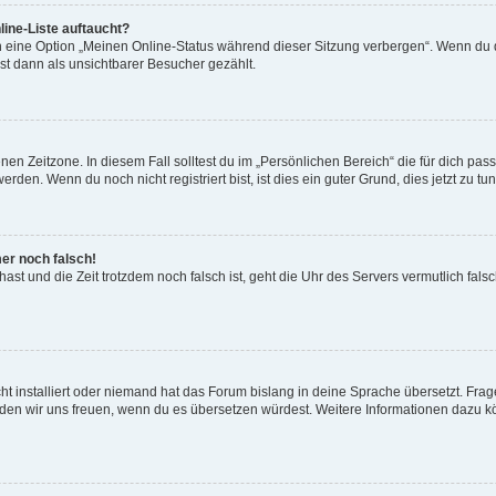
ine-Liste auftaucht?
n eine Option „Meinen Online-Status während dieser Sitzung verbergen“. Wenn du d
st dann als unsichtbarer Besucher gezählt.
en Zeitzone. In diesem Fall solltest du im „Persönlichen Bereich“ die für dich passe
den. Wenn du noch nicht registriert bist, ist dies ein guter Grund, dies jetzt zu tun
mer noch falsch!
t hast und die Zeit trotzdem noch falsch ist, geht die Uhr des Servers vermutlich fal
t installiert oder niemand hat das Forum bislang in deine Sprache übersetzt. Frag
, würden wir uns freuen, wenn du es übersetzen würdest. Weitere Informationen dazu