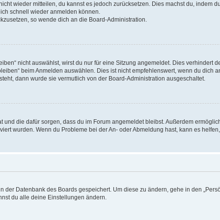
 nicht wieder mitteilen, du kannst es jedoch zurücksetzen. Dies machst du, indem 
 dich schnell wieder anmelden können.
ückzusetzen, so wende dich an die Board-Administration.
en“ nicht auswählst, wirst du nur für eine Sitzung angemeldet. Dies verhindert 
leiben“ beim Anmelden auswählen. Dies ist nicht empfehlenswert, wenn du dich an
 steht, dann wurde sie vermutlich von der Board-Administration ausgeschaltet.
 hat und die dafür sorgen, dass du im Forum angemeldet bleibst. Außerdem ermögli
tiviert wurden. Wenn du Probleme bei der An- oder Abmeldung hast, kann es helfen
n in der Datenbank des Boards gespeichert. Um diese zu ändern, gehe in den „Persö
nst du alle deine Einstellungen ändern.