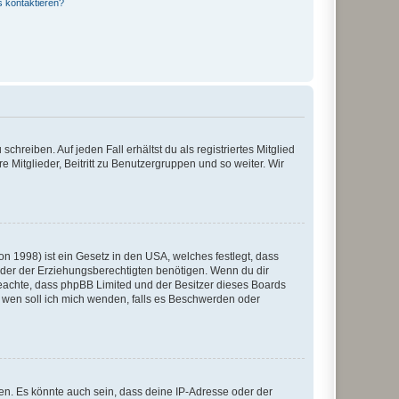
s kontaktieren?
chreiben. Auf jeden Fall erhältst du als registriertes Mitglied
e Mitglieder, Beitritt zu Benutzergruppen und so weiter. Wir
n 1998) ist ein Gesetz in den USA, welches festlegt, dass
der der Erziehungsberechtigten benötigen. Wenn du dir
te beachte, dass phpBB Limited und der Besitzer dieses Boards
An wen soll ich mich wenden, falls es Beschwerden oder
en. Es könnte auch sein, dass deine IP-Adresse oder der