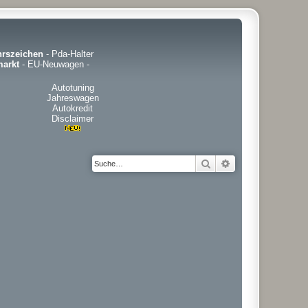
hrszeichen
-
Pda-Halter
arkt
-
EU-Neuwagen
-
Autotuning
Jahreswagen
Autokredit
Disclaimer
Suche
Erweiterte Suche