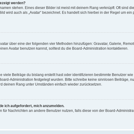
gezeigt werden?
amen stehen. Eines dieser Bilder ist meist mit deinem Rang verknüpft: Oft sind di
ld wird auch als „Avatar“ bezeichnet. Es handelt sich hierbei in der Regel um ein
 Avatar über eine der folgenden vier Methoden hinzufügen: Gravatar, Galerie, Rem
en Avatar benutzen kannst, solltest du die Board-Administration kontaktieren.
viele Beiträge du bislang erstellt hast oder identifizieren bestimmte Benutzer w
 Board-Administration festgelegt wurden. Bitte schreibe keine sinnlosen Beiträge
wird deinen Rang unter Umständen einfach wieder zurücksetzen.
rde ich aufgefordert, mich anzumelden.
ion für Nachrichten an andere Benutzer nutzen, falls diese von der Board-Administ