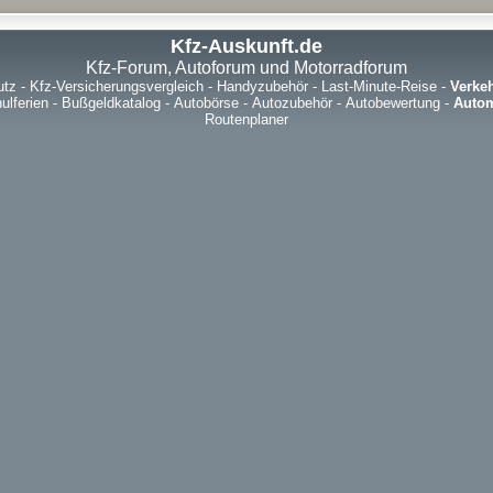
Kfz-Auskunft.de
Kfz-Forum, Autoforum und Motorradforum
utz
-
Kfz-Versicherungsvergleich
-
Handyzubehör
-
Last-Minute-Reise
-
Verke
ulferien
-
Bußgeldkatalog
-
Autobörse
-
Autozubehör
-
Autobewertung
-
Autom
Routenplaner