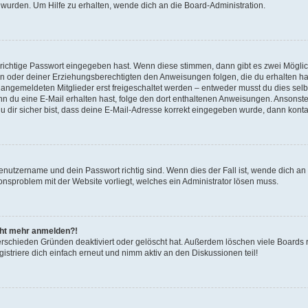
 wurden. Um Hilfe zu erhalten, wende dich an die Board-Administration.
 richtige Passwort eingegeben hast. Wenn diese stimmen, dann gibt es zwei Mögl
tern oder deiner Erziehungsberechtigten den Anweisungen folgen, die du erhalten ha
u angemeldeten Mitglieder erst freigeschaltet werden – entweder musst du dies selbs
. Wenn du eine E-Mail erhalten hast, folge den dort enthaltenen Anweisungen. Ansons
 dir sicher bist, dass deine E-Mail-Adresse korrekt eingegeben wurde, dann kontak
Benutzername und dein Passwort richtig sind. Wenn dies der Fall ist, wende dich a
ionsproblem mit der Website vorliegt, welches ein Administrator lösen muss.
icht mehr anmelden?!
erschieden Gründen deaktiviert oder gelöscht hat. Außerdem löschen viele Boards r
triere dich einfach erneut und nimm aktiv an den Diskussionen teil!