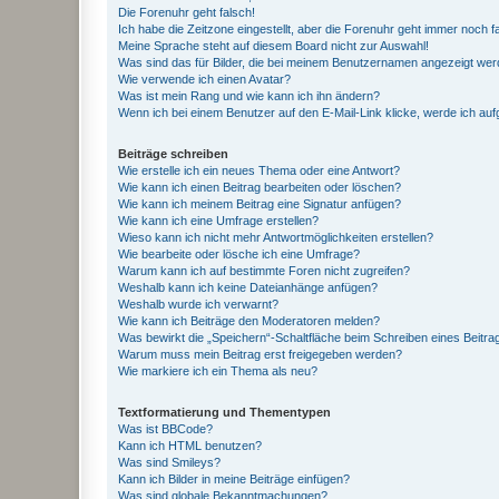
Die Forenuhr geht falsch!
Ich habe die Zeitzone eingestellt, aber die Forenuhr geht immer noch f
Meine Sprache steht auf diesem Board nicht zur Auswahl!
Was sind das für Bilder, die bei meinem Benutzernamen angezeigt we
Wie verwende ich einen Avatar?
Was ist mein Rang und wie kann ich ihn ändern?
Wenn ich bei einem Benutzer auf den E-Mail-Link klicke, werde ich au
Beiträge schreiben
Wie erstelle ich ein neues Thema oder eine Antwort?
Wie kann ich einen Beitrag bearbeiten oder löschen?
Wie kann ich meinem Beitrag eine Signatur anfügen?
Wie kann ich eine Umfrage erstellen?
Wieso kann ich nicht mehr Antwortmöglichkeiten erstellen?
Wie bearbeite oder lösche ich eine Umfrage?
Warum kann ich auf bestimmte Foren nicht zugreifen?
Weshalb kann ich keine Dateianhänge anfügen?
Weshalb wurde ich verwarnt?
Wie kann ich Beiträge den Moderatoren melden?
Was bewirkt die „Speichern“-Schaltfläche beim Schreiben eines Beitra
Warum muss mein Beitrag erst freigegeben werden?
Wie markiere ich ein Thema als neu?
Textformatierung und Thementypen
Was ist BBCode?
Kann ich HTML benutzen?
Was sind Smileys?
Kann ich Bilder in meine Beiträge einfügen?
Was sind globale Bekanntmachungen?