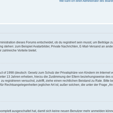
Wie kann ich einen Administrator des Board
istration dieses Forums entscheidet, ob du registriert sein musst, um Beiträge zu s
ung stehen: zum Beispiel Avatarbilder, Private Nachrichten, E-Mail-Versand an ander
 zahlreiche Vorteile bietet.
t of 1998 (deutsch: Gesetz zum Schutz der Privatsphäre von Kindern im Internet vo
unter 13 Jahren erheben, hierzu die Zustimmung der Eltern beziehungsweise des o
h zu registrieren versuchst, zutrifft, ziehe einen rechtlichen Beistand zu Rate. Bit
für Rechtsangelegenheiten jeglicher Art ist; außer solchen, die unter der Frage „
.
g komplett ausgeschaltet hat, damit sich keine neuen Benutzer mehr anmelden könn