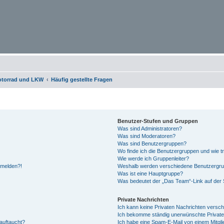
otorrad und LKW
Häufig gestellte Fragen
Benutzer-Stufen und Gruppen
Was sind Administratoren?
Was sind Moderatoren?
Was sind Benutzergruppen?
Wo finde ich die Benutzergruppen und wie tr
Wie werde ich Gruppenleiter?
anmelden?!
Weshalb werden verschiedene Benutzergrupp
Was ist eine Hauptgruppe?
Was bedeutet der „Das Team“-Link auf der S
Private Nachrichten
Ich kann keine Privaten Nachrichten versch
Ich bekomme ständig unerwünschte Private
auftaucht?
Ich habe eine Spam-E-Mail von einem Mitgli