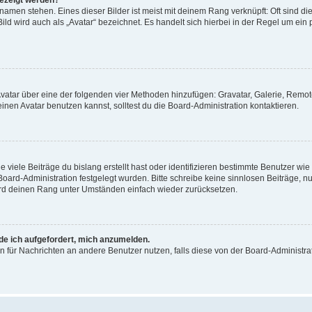
gezeigt werden?
amen stehen. Eines dieser Bilder ist meist mit deinem Rang verknüpft: Oft sind di
ld wird auch als „Avatar“ bezeichnet. Es handelt sich hierbei in der Regel um ein
 Avatar über eine der folgenden vier Methoden hinzufügen: Gravatar, Galerie, Rem
en Avatar benutzen kannst, solltest du die Board-Administration kontaktieren.
viele Beiträge du bislang erstellt hast oder identifizieren bestimmte Benutzer w
 Board-Administration festgelegt wurden. Bitte schreibe keine sinnlosen Beiträge
wird deinen Rang unter Umständen einfach wieder zurücksetzen.
rde ich aufgefordert, mich anzumelden.
ion für Nachrichten an andere Benutzer nutzen, falls diese von der Board-Administ