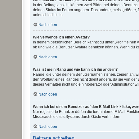
Was sind das für Bilder, die bei meinem Benutzernamen an
In der Beitragsansicht können zwei Bilder bei deinem Benutzern
deinen Status im Forum angeben. Das andere, meist größere, Bi
unterschiedlich ist.
Nach oben
Wie verwende ich einen Avatar?
In deinem persönlichen Bereich kannst du unter „Profil“ einen
ob und wie die Benutzer Avatare benutzen können. Wenn du kein
Nach oben
Was ist mein Rang und wie kann ich ihn ändern?
Ränge, die unter deinem Benutzernamen stehen, zeigen an, wie 
den Wortlaut eines Ranges nicht direkt ändern, da sie von der
dieses Verhalten nicht und ein Moderator oder Administrator 
Nach oben
Wenn ich bei einem Benutzer auf den E-Mail-Link klicke, we
Nur registrierte Benutzer dürfen die foreninterne E-Mail-Funkt
Missbrauch dieses Systems durch Gäste verhindern.
Nach oben
Beiträge schreiben