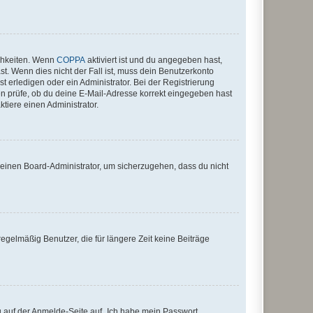
ichkeiten. Wenn
COPPA
aktiviert ist und du angegeben hast,
st. Wenn dies nicht der Fall ist, muss dein Benutzerkonto
t erledigen oder ein Administrator. Bei der Registrierung
ten prüfe, ob du deine E-Mail-Adresse korrekt eingegeben hast
tiere einen Administrator.
n einen Board-Administrator, um sicherzugehen, dass du nicht
egelmäßig Benutzer, die für längere Zeit keine Beiträge
du auf der Anmelde-Seite auf „Ich habe mein Passwort