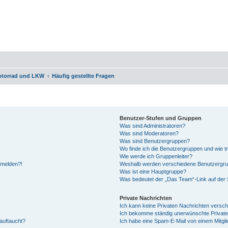
otorrad und LKW
Häufig gestellte Fragen
Benutzer-Stufen und Gruppen
Was sind Administratoren?
Was sind Moderatoren?
Was sind Benutzergruppen?
Wo finde ich die Benutzergruppen und wie tr
Wie werde ich Gruppenleiter?
anmelden?!
Weshalb werden verschiedene Benutzergrupp
Was ist eine Hauptgruppe?
Was bedeutet der „Das Team“-Link auf der S
Private Nachrichten
Ich kann keine Privaten Nachrichten versch
Ich bekomme ständig unerwünschte Private
auftaucht?
Ich habe eine Spam-E-Mail von einem Mitgli