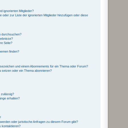
d ignorierten Mitglieder?
e oder zur Liste der ignorierten Mitglieder hinzufügen oder diese
en durchsuchen?
gebnisse?
re Seite?
hemen finden?
esezeichen und einem Abonnements für ein Thema oder Forum?
a setzen oder ein Thema abonnieren?
 zulässig?
hänge erhalten?
?
hwerden oder juristische Anfragen zu diesem Forum gibt?
s kontaktieren?