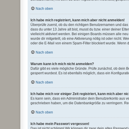
Nach oben
Ich habe mich registriert, kann mich aber nicht anmelden!
Überprüfe zuerst, ob du den richtigen Benutzernamen und das
dass du unter 13 Jahre alt bist, musst du bzw. einer deiner El
vielleicht aktiviert werden. Bei einigen Boards müssen alle ne
wurde dir mitgeteilt, ob eine Aktivierung nötig ist oder nicht
oder die E-Mail von einem Spam-Filter blockiert wurde. Wenn du
Nach oben
Warum kann ich mich nicht anmelden?
Dafür gibt es viele mögliche Gründe. Prüfe zunächst, ob dein 
gesperrt wurdest. Es ist ebenfalls möglich, dass ein Konfigurat
Nach oben
Ich habe mich vor einiger Zeit registriert, kann mich aber n
Es kann sein, dass ein Administrator dein Benutzerkonto aus v
geschrieben haben, um die Datenbankgröße zu verringern. Regis
Nach oben
Ich habe mein Passwort vergessen!
Das ist nicht schlimm! Wir können dir zwar dein altes Passwort