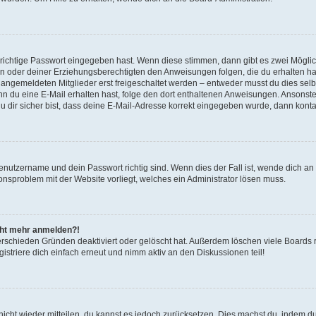
 richtige Passwort eingegeben hast. Wenn diese stimmen, dann gibt es zwei Mögl
tern oder deiner Erziehungsberechtigten den Anweisungen folgen, die du erhalten ha
u angemeldeten Mitglieder erst freigeschaltet werden – entweder musst du dies selbs
. Wenn du eine E-Mail erhalten hast, folge den dort enthaltenen Anweisungen. Ansons
 dir sicher bist, dass deine E-Mail-Adresse korrekt eingegeben wurde, dann kontak
Benutzername und dein Passwort richtig sind. Wenn dies der Fall ist, wende dich a
ionsproblem mit der Website vorliegt, welches ein Administrator lösen muss.
icht mehr anmelden?!
erschieden Gründen deaktiviert oder gelöscht hat. Außerdem löschen viele Boards r
triere dich einfach erneut und nimm aktiv an den Diskussionen teil!
 nicht wieder mitteilen, du kannst es jedoch zurücksetzen. Dies machst du, indem 