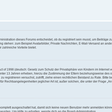
istration dieses Forums entscheidet, ob du registriert sein musst, um Beiträge zu s
ung stehen: zum Beispiel Avatarbilder, Private Nachrichten, E-Mail-Versand an ander
 zahlreiche Vorteile bietet.
t of 1998 (deutsch: Gesetz zum Schutz der Privatsphäre von Kindern im Internet vo
unter 13 Jahren erheben, hierzu die Zustimmung der Eltern beziehungsweise des o
h zu registrieren versuchst, zutrifft, ziehe einen rechtlichen Beistand zu Rate. Bit
für Rechtsangelegenheiten jeglicher Art ist; außer solchen, die unter der Frage „
.
g komplett ausgeschaltet hat, damit sich keine neuen Benutzer mehr anmelden könn
 wurden. Um Hilfe zu erhalten, wende dich an die Board-Administration.