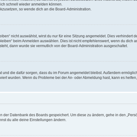
 dich schnell wieder anmelden können.
ückzusetzen, so wende dich an die Board-Administration.
en“ nicht auswählst, wirst du nur für eine Sitzung angemeldet. Dies verhindert 
leiben“ beim Anmelden auswählen. Dies ist nicht empfehlenswert, wenn du dich an
 steht, dann wurde sie vermutlich von der Board-Administration ausgeschaltet.
 hat und die dafür sorgen, dass du im Forum angemeldet bleibst. Außerdem ermögli
tiviert wurden. Wenn du Probleme bei der An- oder Abmeldung hast, kann es helfen
n in der Datenbank des Boards gespeichert. Um diese zu ändern, gehe in den „Persö
nst du alle deine Einstellungen ändern.