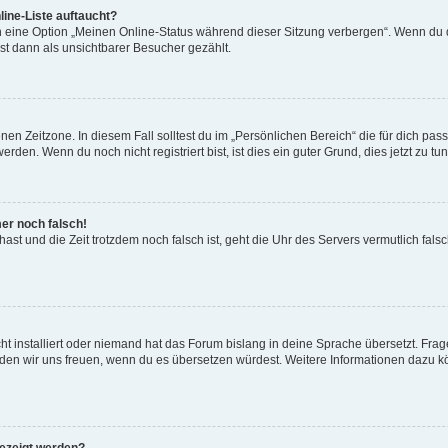
ine-Liste auftaucht?
n eine Option „Meinen Online-Status während dieser Sitzung verbergen“. Wenn du d
st dann als unsichtbarer Besucher gezählt.
en Zeitzone. In diesem Fall solltest du im „Persönlichen Bereich“ die für dich passe
den. Wenn du noch nicht registriert bist, ist dies ein guter Grund, dies jetzt zu tun
mer noch falsch!
t hast und die Zeit trotzdem noch falsch ist, geht die Uhr des Servers vermutlich fal
t installiert oder niemand hat das Forum bislang in deine Sprache übersetzt. Frag
, würden wir uns freuen, wenn du es übersetzen würdest. Weitere Informationen dazu