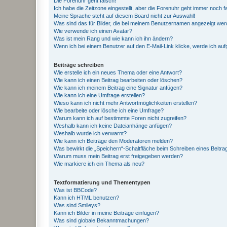
Die Forenuhr geht falsch!
Ich habe die Zeitzone eingestellt, aber die Forenuhr geht immer noch f
Meine Sprache steht auf diesem Board nicht zur Auswahl!
Was sind das für Bilder, die bei meinem Benutzernamen angezeigt we
Wie verwende ich einen Avatar?
Was ist mein Rang und wie kann ich ihn ändern?
Wenn ich bei einem Benutzer auf den E-Mail-Link klicke, werde ich au
Beiträge schreiben
Wie erstelle ich ein neues Thema oder eine Antwort?
Wie kann ich einen Beitrag bearbeiten oder löschen?
Wie kann ich meinem Beitrag eine Signatur anfügen?
Wie kann ich eine Umfrage erstellen?
Wieso kann ich nicht mehr Antwortmöglichkeiten erstellen?
Wie bearbeite oder lösche ich eine Umfrage?
Warum kann ich auf bestimmte Foren nicht zugreifen?
Weshalb kann ich keine Dateianhänge anfügen?
Weshalb wurde ich verwarnt?
Wie kann ich Beiträge den Moderatoren melden?
Was bewirkt die „Speichern“-Schaltfläche beim Schreiben eines Beitra
Warum muss mein Beitrag erst freigegeben werden?
Wie markiere ich ein Thema als neu?
Textformatierung und Thementypen
Was ist BBCode?
Kann ich HTML benutzen?
Was sind Smileys?
Kann ich Bilder in meine Beiträge einfügen?
Was sind globale Bekanntmachungen?