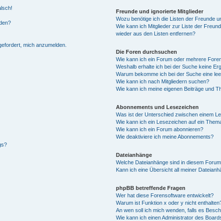
alsch!
Freunde und ignorierte Mitglieder
Wozu benötige ich die Listen der Freunde un
rden?
Wie kann ich Mitglieder zur Liste der Freund
wieder aus den Listen entfernen?
fgefordert, mich anzumelden.
Die Foren durchsuchen
Wie kann ich ein Forum oder mehrere For
Weshalb erhalte ich bei der Suche keine Er
Warum bekomme ich bei der Suche eine lee
Wie kann ich nach Mitgliedern suchen?
Wie kann ich meine eigenen Beiträge und T
Abonnements und Lesezeichen
Was ist der Unterschied zwischen einem L
Wie kann ich ein Lesezeichen auf ein Them
Wie kann ich ein Forum abonnieren?
Wie deaktiviere ich meine Abonnements?
gs?
Dateianhänge
Welche Dateianhänge sind in diesem Forum
Kann ich eine Übersicht all meiner Dateian
phpBB betreffende Fragen
Wer hat diese Forensoftware entwickelt?
Warum ist Funktion x oder y nicht enthalten
An wen soll ich mich wenden, falls es Besc
Wie kann ich einen Administrator des Board