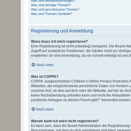
Was sind Bekanntmachungen?
Was sind wichtige Themen?
Was sind geschlossene Themen?
Was sind Themen-Symbole?
Registrierung und Anmeldung
Wozu muss ich mich registrieren?
Eine Registrierung ist nicht unbedingt zwingend. Die Board-Admin
Zugriff auf zusätzliche Funktionen, die Gästen nicht zur Verfüg
empfehlen dir eine Anmeldung, da sie schnell erledigt ist und dir
Nach oben
Was ist COPPA?
COPPA, ausgeschrieben Children’s Online Privacy Protection Ac
Websites, die möglicherweise persönliche Daten von Kindern 
unsicher bist, ob dies auf dich oder die Website, auf der du dic
keine Rechtsberatung anbieten kann und nicht die Anlaufstelle 
juristische Anfragen zu diesem Forum gibt?“ behandelt werden
Nach oben
Warum kann ich mich nicht registrieren?
Es kann sein, dass die Board-Administration die Registrierun
Benutzername, mit dem du dich registrieren möchtest, gesperrt