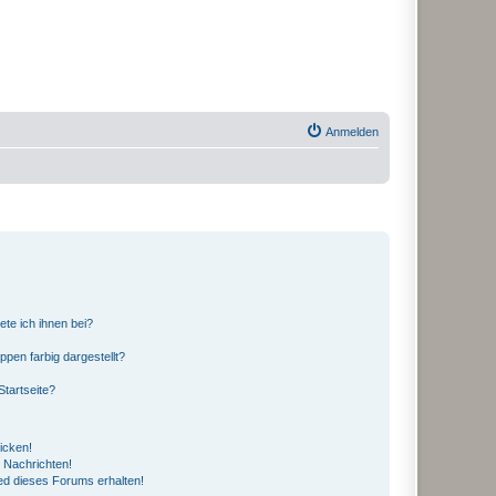
Anmelden
ete ich ihnen bei?
en farbig dargestellt?
tartseite?
icken!
 Nachrichten!
ed dieses Forums erhalten!