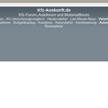
Kfz-Auskunft.de
Kfz-Forum, Autoforum und Motorradforum
utz
-
Kfz-Versicherungsvergleich
-
Handyzubehör
-
Last-Minute-Reise
-
Verke
ulferien
-
Bußgeldkatalog
-
Autobörse
-
Autozubehör
-
Autobewertung
-
Autom
Routenplaner