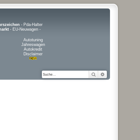
hrszeichen
-
Pda-Halter
arkt
-
EU-Neuwagen
-
Autotuning
Jahreswagen
Autokredit
Disclaimer
Suche
Erweiterte Suche