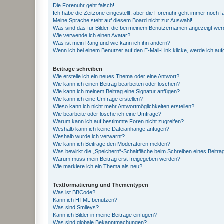
Die Forenuhr geht falsch!
Ich habe die Zeitzone eingestellt, aber die Forenuhr geht immer noch f
Meine Sprache steht auf diesem Board nicht zur Auswahl!
Was sind das für Bilder, die bei meinem Benutzernamen angezeigt we
Wie verwende ich einen Avatar?
Was ist mein Rang und wie kann ich ihn ändern?
Wenn ich bei einem Benutzer auf den E-Mail-Link klicke, werde ich au
Beiträge schreiben
Wie erstelle ich ein neues Thema oder eine Antwort?
Wie kann ich einen Beitrag bearbeiten oder löschen?
Wie kann ich meinem Beitrag eine Signatur anfügen?
Wie kann ich eine Umfrage erstellen?
Wieso kann ich nicht mehr Antwortmöglichkeiten erstellen?
Wie bearbeite oder lösche ich eine Umfrage?
Warum kann ich auf bestimmte Foren nicht zugreifen?
Weshalb kann ich keine Dateianhänge anfügen?
Weshalb wurde ich verwarnt?
Wie kann ich Beiträge den Moderatoren melden?
Was bewirkt die „Speichern“-Schaltfläche beim Schreiben eines Beitra
Warum muss mein Beitrag erst freigegeben werden?
Wie markiere ich ein Thema als neu?
Textformatierung und Thementypen
Was ist BBCode?
Kann ich HTML benutzen?
Was sind Smileys?
Kann ich Bilder in meine Beiträge einfügen?
Was sind globale Bekanntmachungen?