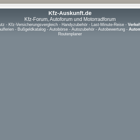
Kfz-Auskunft.de
Kfz-Forum, Autoforum und Motorradforum
utz
-
Kfz-Versicherungsvergleich
-
Handyzubehör
-
Last-Minute-Reise
-
Verke
ulferien
-
Bußgeldkatalog
-
Autobörse
-
Autozubehör
-
Autobewertung
-
Autom
Routenplaner