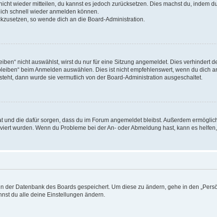
 nicht wieder mitteilen, du kannst es jedoch zurücksetzen. Dies machst du, indem 
 dich schnell wieder anmelden können.
ückzusetzen, so wende dich an die Board-Administration.
en“ nicht auswählst, wirst du nur für eine Sitzung angemeldet. Dies verhindert 
leiben“ beim Anmelden auswählen. Dies ist nicht empfehlenswert, wenn du dich an
 steht, dann wurde sie vermutlich von der Board-Administration ausgeschaltet.
 hat und die dafür sorgen, dass du im Forum angemeldet bleibst. Außerdem ermögli
tiviert wurden. Wenn du Probleme bei der An- oder Abmeldung hast, kann es helfen
n in der Datenbank des Boards gespeichert. Um diese zu ändern, gehe in den „Persö
nst du alle deine Einstellungen ändern.