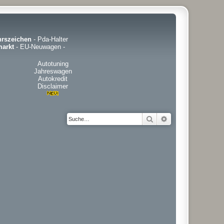
hrszeichen
-
Pda-Halter
arkt
-
EU-Neuwagen
-
Autotuning
Jahreswagen
Autokredit
Disclaimer
Suche
Erweiterte Suche