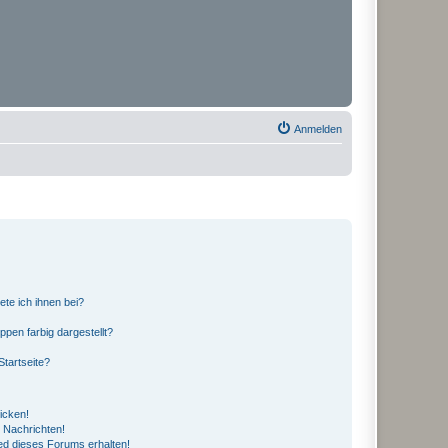
Anmelden
ete ich ihnen bei?
en farbig dargestellt?
tartseite?
icken!
 Nachrichten!
ed dieses Forums erhalten!