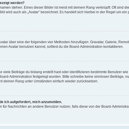
gezeigt werden?
amen stehen. Eines dieser Bilder ist meist mit deinem Rang verknüpft: Oft sind di
ld wird auch als „Avatar“ bezeichnet. Es handelt sich hierbei in der Regel um ein
 Avatar über eine der folgenden vier Methoden hinzufügen: Gravatar, Galerie, Rem
en Avatar benutzen kannst, solltest du die Board-Administration kontaktieren.
viele Beiträge du bislang erstellt hast oder identifizieren bestimmte Benutzer w
 Board-Administration festgelegt wurden. Bitte schreibe keine sinnlosen Beiträge
wird deinen Rang unter Umständen einfach wieder zurücksetzen.
rde ich aufgefordert, mich anzumelden.
ion für Nachrichten an andere Benutzer nutzen, falls diese von der Board-Administ