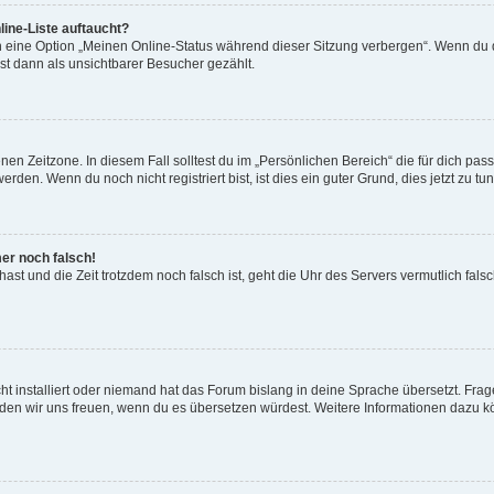
ine-Liste auftaucht?
n eine Option „Meinen Online-Status während dieser Sitzung verbergen“. Wenn du d
st dann als unsichtbarer Besucher gezählt.
en Zeitzone. In diesem Fall solltest du im „Persönlichen Bereich“ die für dich passe
den. Wenn du noch nicht registriert bist, ist dies ein guter Grund, dies jetzt zu tun
mer noch falsch!
t hast und die Zeit trotzdem noch falsch ist, geht die Uhr des Servers vermutlich fal
t installiert oder niemand hat das Forum bislang in deine Sprache übersetzt. Frag
, würden wir uns freuen, wenn du es übersetzen würdest. Weitere Informationen dazu