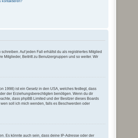
s kontaktieren?
chreiben. Auf jeden Fall erhältst du als registriertes Mitglied
e Mitglieder, Beitritt zu Benutzergruppen und so weiter. Wir
n 1998) ist ein Gesetz in den USA, welches festlegt, dass
der der Erziehungsberechtigten benötigen. Wenn du dir
te beachte, dass phpBB Limited und der Besitzer dieses Boards
An wen soll ich mich wenden, falls es Beschwerden oder
en. Es könnte auch sein, dass deine IP-Adresse oder der