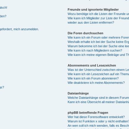
alsch!
Freunde und ignorierte Mitglieder
Wozu benötige ich die Listen der Freunde un
rden?
Wie kann ich Mitglieder zur Liste der Freund
wieder aus den Listen entfernen?
fgefordert, mich anzumelden.
Die Foren durchsuchen
Wie kann ich ein Forum oder mehrere For
Weshalb erhalte ich bei der Suche keine Er
Warum bekomme ich bei der Suche eine lee
Wie kann ich nach Mitgliedern suchen?
Wie kann ich meine eigenen Beiträge und T
Abonnements und Lesezeichen
Was ist der Unterschied zwischen einem L
Wie kann ich ein Lesezeichen auf ein Them
Wie kann ich ein Forum abonnieren?
Wie deaktiviere ich meine Abonnements?
gs?
Dateianhänge
Welche Dateianhänge sind in diesem Forum
Kann ich eine Übersicht all meiner Dateian
phpBB betreffende Fragen
Wer hat diese Forensoftware entwickelt?
Warum ist Funktion x oder y nicht enthalten
An wen soll ich mich wenden, falls es Besc