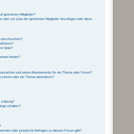
d ignorierten Mitglieder?
e oder zur Liste der ignorierten Mitglieder hinzufügen oder diese
en durchsuchen?
gebnisse?
re Seite?
hemen finden?
esezeichen und einem Abonnements für ein Thema oder Forum?
a setzen oder ein Thema abonnieren?
 zulässig?
hänge erhalten?
?
hwerden oder juristische Anfragen zu diesem Forum gibt?