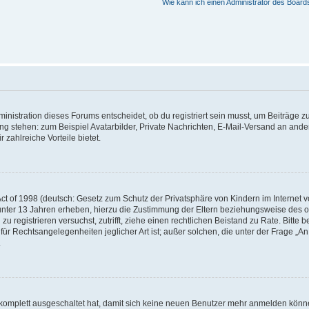
Wie kann ich einen Administrator des Board
istration dieses Forums entscheidet, ob du registriert sein musst, um Beiträge zu s
ung stehen: zum Beispiel Avatarbilder, Private Nachrichten, E-Mail-Versand an ander
 zahlreiche Vorteile bietet.
t of 1998 (deutsch: Gesetz zum Schutz der Privatsphäre von Kindern im Internet vo
unter 13 Jahren erheben, hierzu die Zustimmung der Eltern beziehungsweise des o
h zu registrieren versuchst, zutrifft, ziehe einen rechtlichen Beistand zu Rate. Bit
für Rechtsangelegenheiten jeglicher Art ist; außer solchen, die unter der Frage „
.
g komplett ausgeschaltet hat, damit sich keine neuen Benutzer mehr anmelden könn