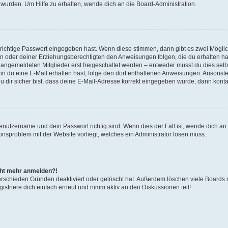
 wurden. Um Hilfe zu erhalten, wende dich an die Board-Administration.
 richtige Passwort eingegeben hast. Wenn diese stimmen, dann gibt es zwei Mögl
tern oder deiner Erziehungsberechtigten den Anweisungen folgen, die du erhalten ha
u angemeldeten Mitglieder erst freigeschaltet werden – entweder musst du dies selbs
. Wenn du eine E-Mail erhalten hast, folge den dort enthaltenen Anweisungen. Ansons
 dir sicher bist, dass deine E-Mail-Adresse korrekt eingegeben wurde, dann kontak
Benutzername und dein Passwort richtig sind. Wenn dies der Fall ist, wende dich a
ionsproblem mit der Website vorliegt, welches ein Administrator lösen muss.
icht mehr anmelden?!
erschieden Gründen deaktiviert oder gelöscht hat. Außerdem löschen viele Boards r
triere dich einfach erneut und nimm aktiv an den Diskussionen teil!