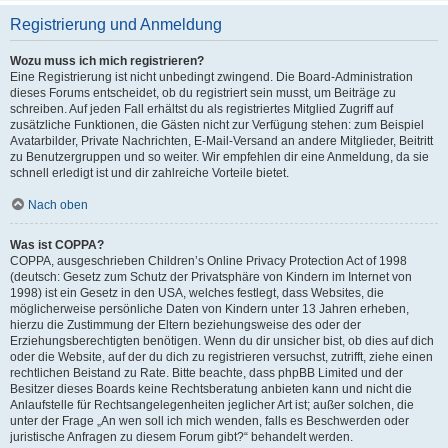
Registrierung und Anmeldung
Wozu muss ich mich registrieren?
Eine Registrierung ist nicht unbedingt zwingend. Die Board-Administration
dieses Forums entscheidet, ob du registriert sein musst, um Beiträge zu
schreiben. Auf jeden Fall erhältst du als registriertes Mitglied Zugriff auf
zusätzliche Funktionen, die Gästen nicht zur Verfügung stehen: zum Beispiel
Avatarbilder, Private Nachrichten, E-Mail-Versand an andere Mitglieder, Beitritt
zu Benutzergruppen und so weiter. Wir empfehlen dir eine Anmeldung, da sie
schnell erledigt ist und dir zahlreiche Vorteile bietet.
Nach oben
Was ist COPPA?
COPPA, ausgeschrieben Children’s Online Privacy Protection Act of 1998
(deutsch: Gesetz zum Schutz der Privatsphäre von Kindern im Internet von
1998) ist ein Gesetz in den USA, welches festlegt, dass Websites, die
möglicherweise persönliche Daten von Kindern unter 13 Jahren erheben,
hierzu die Zustimmung der Eltern beziehungsweise des oder der
Erziehungsberechtigten benötigen. Wenn du dir unsicher bist, ob dies auf dich
oder die Website, auf der du dich zu registrieren versuchst, zutrifft, ziehe einen
rechtlichen Beistand zu Rate. Bitte beachte, dass phpBB Limited und der
Besitzer dieses Boards keine Rechtsberatung anbieten kann und nicht die
Anlaufstelle für Rechtsangelegenheiten jeglicher Art ist; außer solchen, die
unter der Frage „An wen soll ich mich wenden, falls es Beschwerden oder
juristische Anfragen zu diesem Forum gibt?“ behandelt werden.