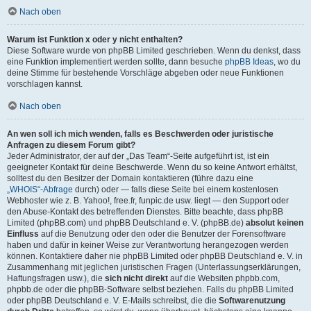
Nach oben
Warum ist Funktion x oder y nicht enthalten?
Diese Software wurde von phpBB Limited geschrieben. Wenn du denkst, dass
eine Funktion implementiert werden sollte, dann besuche
phpBB Ideas
, wo du
deine Stimme für bestehende Vorschläge abgeben oder neue Funktionen
vorschlagen kannst.
Nach oben
An wen soll ich mich wenden, falls es Beschwerden oder juristische
Anfragen zu diesem Forum gibt?
Jeder Administrator, der auf der „Das Team“-Seite aufgeführt ist, ist ein
geeigneter Kontakt für deine Beschwerde. Wenn du so keine Antwort erhältst,
solltest du den Besitzer der Domain kontaktieren (führe dazu eine
„WHOIS“-Abfrage
durch) oder — falls diese Seite bei einem kostenlosen
Webhoster wie z. B. Yahoo!, free.fr, funpic.de usw. liegt — den Support oder
den Abuse-Kontakt des betreffenden Dienstes. Bitte beachte, dass phpBB
Limited (phpBB.com) und phpBB Deutschland e. V. (phpBB.de)
absolut keinen
Einfluss
auf die Benutzung oder den oder die Benutzer der Forensoftware
haben und dafür in keiner Weise zur Verantwortung herangezogen werden
können. Kontaktiere daher nie phpBB Limited oder phpBB Deutschland e. V. in
Zusammenhang mit jeglichen juristischen Fragen (Unterlassungserklärungen,
Haftungsfragen usw.), die
sich nicht direkt
auf die Websiten phpbb.com,
phpbb.de oder die phpBB-Software selbst beziehen. Falls du phpBB Limited
oder phpBB Deutschland e. V. E-Mails schreibst, die die
Softwarenutzung