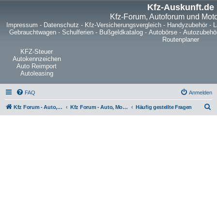
Kfz-Auskunft.de
Kfz-Forum, Autoforum und Mot
Impressum
-
Datenschutz
-
Kfz-Versicherungsvergleich
-
Handyzubehör
-
L
Gebrauchtwagen
-
Schulferien
-
Bußgeldkatalog
-
Autobörse
-
Autozubehö
Routenplaner
KFZ-Steuer
Autokennzeichen
Auto Reimport
Autoleasing
FAQ
Anmelden
S
Kfz Forum - Auto, Motorrad und LKW
Kfz Forum - Auto, Motorrad und LKW
Häufig gestellte Fragen
u
c
h
e