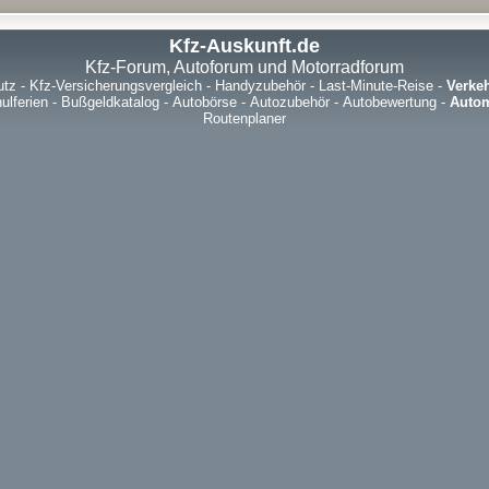
Kfz-Auskunft.de
Kfz-Forum, Autoforum und Motorradforum
utz
-
Kfz-Versicherungsvergleich
-
Handyzubehör
-
Last-Minute-Reise
-
Verke
ulferien
-
Bußgeldkatalog
-
Autobörse
-
Autozubehör
-
Autobewertung
-
Autom
Routenplaner