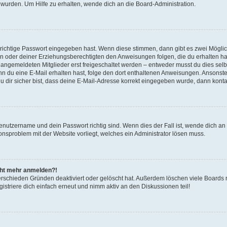
 wurden. Um Hilfe zu erhalten, wende dich an die Board-Administration.
 richtige Passwort eingegeben hast. Wenn diese stimmen, dann gibt es zwei Mögl
tern oder deiner Erziehungsberechtigten den Anweisungen folgen, die du erhalten ha
u angemeldeten Mitglieder erst freigeschaltet werden – entweder musst du dies selbs
. Wenn du eine E-Mail erhalten hast, folge den dort enthaltenen Anweisungen. Ansons
 dir sicher bist, dass deine E-Mail-Adresse korrekt eingegeben wurde, dann kontak
Benutzername und dein Passwort richtig sind. Wenn dies der Fall ist, wende dich a
ionsproblem mit der Website vorliegt, welches ein Administrator lösen muss.
icht mehr anmelden?!
erschieden Gründen deaktiviert oder gelöscht hat. Außerdem löschen viele Boards r
triere dich einfach erneut und nimm aktiv an den Diskussionen teil!