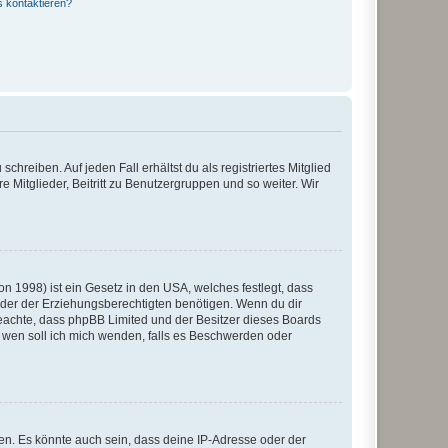
s kontaktieren?
chreiben. Auf jeden Fall erhältst du als registriertes Mitglied
e Mitglieder, Beitritt zu Benutzergruppen und so weiter. Wir
n 1998) ist ein Gesetz in den USA, welches festlegt, dass
der der Erziehungsberechtigten benötigen. Wenn du dir
te beachte, dass phpBB Limited und der Besitzer dieses Boards
An wen soll ich mich wenden, falls es Beschwerden oder
en. Es könnte auch sein, dass deine IP-Adresse oder der