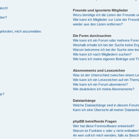
alsch!
Freunde und ignorierte Mitglieder
Wozu benötige ich die Listen der Freunde un
rden?
Wie kann ich Mitglieder zur Liste der Freund
wieder aus den Listen entfernen?
fgefordert, mich anzumelden.
Die Foren durchsuchen
Wie kann ich ein Forum oder mehrere For
Weshalb erhalte ich bei der Suche keine Er
Warum bekomme ich bei der Suche eine lee
Wie kann ich nach Mitgliedern suchen?
Wie kann ich meine eigenen Beiträge und T
Abonnements und Lesezeichen
Was ist der Unterschied zwischen einem L
Wie kann ich ein Lesezeichen auf ein Them
Wie kann ich ein Forum abonnieren?
Wie deaktiviere ich meine Abonnements?
gs?
Dateianhänge
Welche Dateianhänge sind in diesem Forum
Kann ich eine Übersicht all meiner Dateian
phpBB betreffende Fragen
Wer hat diese Forensoftware entwickelt?
Warum ist Funktion x oder y nicht enthalten
An wen soll ich mich wenden, falls es Besc