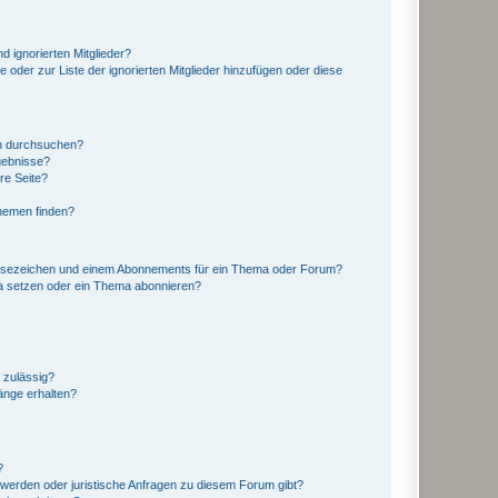
d ignorierten Mitglieder?
e oder zur Liste der ignorierten Mitglieder hinzufügen oder diese
en durchsuchen?
gebnisse?
re Seite?
hemen finden?
esezeichen und einem Abonnements für ein Thema oder Forum?
a setzen oder ein Thema abonnieren?
 zulässig?
hänge erhalten?
?
hwerden oder juristische Anfragen zu diesem Forum gibt?