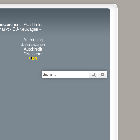
hrszeichen
-
Pda-Halter
arkt
-
EU-Neuwagen
-
Autotuning
Jahreswagen
Autokredit
Disclaimer
Suche
Erweiterte Suche