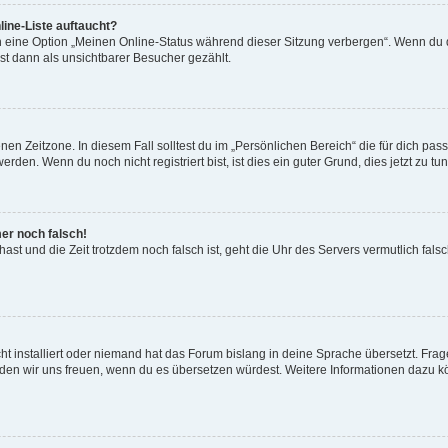
ine-Liste auftaucht?
n eine Option „Meinen Online-Status während dieser Sitzung verbergen“. Wenn du d
st dann als unsichtbarer Besucher gezählt.
en Zeitzone. In diesem Fall solltest du im „Persönlichen Bereich“ die für dich passe
den. Wenn du noch nicht registriert bist, ist dies ein guter Grund, dies jetzt zu tun
mer noch falsch!
t hast und die Zeit trotzdem noch falsch ist, geht die Uhr des Servers vermutlich fal
t installiert oder niemand hat das Forum bislang in deine Sprache übersetzt. Frag
, würden wir uns freuen, wenn du es übersetzen würdest. Weitere Informationen dazu