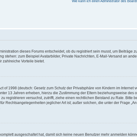
Wie kann ich einen Administrator des Board
istration dieses Forums entscheidet, ob du registriert sein musst, um Beiträge zu s
ung stehen: zum Beispiel Avatarbilder, Private Nachrichten, E-Mail-Versand an ander
 zahlreiche Vorteile bietet.
t of 1998 (deutsch: Gesetz zum Schutz der Privatsphäre von Kindern im Internet vo
unter 13 Jahren erheben, hierzu die Zustimmung der Eltern beziehungsweise des o
h zu registrieren versuchst, zutrifft, ziehe einen rechtlichen Beistand zu Rate. Bit
für Rechtsangelegenheiten jeglicher Art ist; außer solchen, die unter der Frage „
.
g komplett ausgeschaltet hat, damit sich keine neuen Benutzer mehr anmelden könn