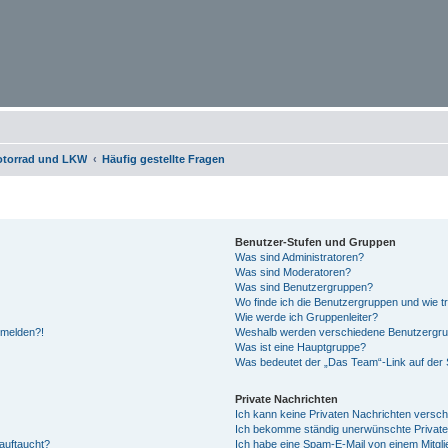
otorrad und LKW
Häufig gestellte Fragen
Benutzer-Stufen und Gruppen
Was sind Administratoren?
Was sind Moderatoren?
Was sind Benutzergruppen?
Wo finde ich die Benutzergruppen und wie tr
Wie werde ich Gruppenleiter?
anmelden?!
Weshalb werden verschiedene Benutzergrupp
Was ist eine Hauptgruppe?
Was bedeutet der „Das Team“-Link auf der S
Private Nachrichten
Ich kann keine Privaten Nachrichten versch
Ich bekomme ständig unerwünschte Private
auftaucht?
Ich habe eine Spam-E-Mail von einem Mitgli