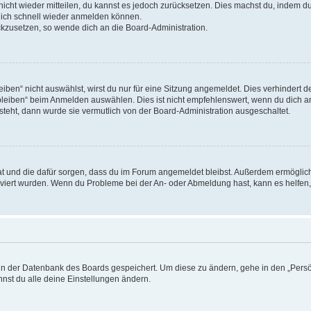
 nicht wieder mitteilen, du kannst es jedoch zurücksetzen. Dies machst du, indem 
 dich schnell wieder anmelden können.
ückzusetzen, so wende dich an die Board-Administration.
en“ nicht auswählst, wirst du nur für eine Sitzung angemeldet. Dies verhindert 
leiben“ beim Anmelden auswählen. Dies ist nicht empfehlenswert, wenn du dich an
 steht, dann wurde sie vermutlich von der Board-Administration ausgeschaltet.
 hat und die dafür sorgen, dass du im Forum angemeldet bleibst. Außerdem ermögli
tiviert wurden. Wenn du Probleme bei der An- oder Abmeldung hast, kann es helfen
n in der Datenbank des Boards gespeichert. Um diese zu ändern, gehe in den „Persö
nst du alle deine Einstellungen ändern.