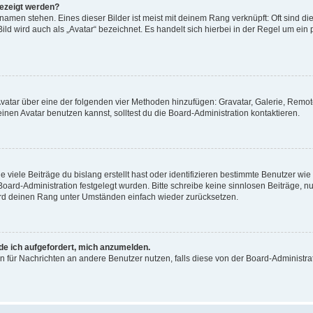
gezeigt werden?
amen stehen. Eines dieser Bilder ist meist mit deinem Rang verknüpft: Oft sind di
ld wird auch als „Avatar“ bezeichnet. Es handelt sich hierbei in der Regel um ein
 Avatar über eine der folgenden vier Methoden hinzufügen: Gravatar, Galerie, Rem
en Avatar benutzen kannst, solltest du die Board-Administration kontaktieren.
viele Beiträge du bislang erstellt hast oder identifizieren bestimmte Benutzer w
 Board-Administration festgelegt wurden. Bitte schreibe keine sinnlosen Beiträge
wird deinen Rang unter Umständen einfach wieder zurücksetzen.
rde ich aufgefordert, mich anzumelden.
ion für Nachrichten an andere Benutzer nutzen, falls diese von der Board-Administ