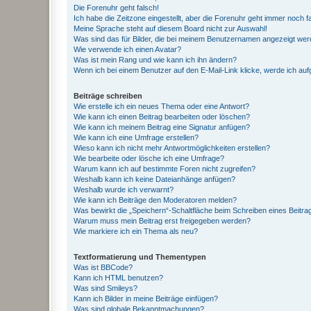
Die Forenuhr geht falsch!
Ich habe die Zeitzone eingestellt, aber die Forenuhr geht immer noch f
Meine Sprache steht auf diesem Board nicht zur Auswahl!
Was sind das für Bilder, die bei meinem Benutzernamen angezeigt we
Wie verwende ich einen Avatar?
Was ist mein Rang und wie kann ich ihn ändern?
Wenn ich bei einem Benutzer auf den E-Mail-Link klicke, werde ich au
Beiträge schreiben
Wie erstelle ich ein neues Thema oder eine Antwort?
Wie kann ich einen Beitrag bearbeiten oder löschen?
Wie kann ich meinem Beitrag eine Signatur anfügen?
Wie kann ich eine Umfrage erstellen?
Wieso kann ich nicht mehr Antwortmöglichkeiten erstellen?
Wie bearbeite oder lösche ich eine Umfrage?
Warum kann ich auf bestimmte Foren nicht zugreifen?
Weshalb kann ich keine Dateianhänge anfügen?
Weshalb wurde ich verwarnt?
Wie kann ich Beiträge den Moderatoren melden?
Was bewirkt die „Speichern“-Schaltfläche beim Schreiben eines Beitra
Warum muss mein Beitrag erst freigegeben werden?
Wie markiere ich ein Thema als neu?
Textformatierung und Thementypen
Was ist BBCode?
Kann ich HTML benutzen?
Was sind Smileys?
Kann ich Bilder in meine Beiträge einfügen?
Was sind globale Bekanntmachungen?