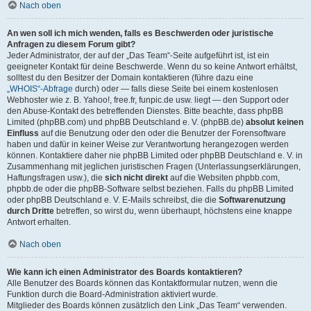
Nach oben
An wen soll ich mich wenden, falls es Beschwerden oder juristische
Anfragen zu diesem Forum gibt?
Jeder Administrator, der auf der „Das Team“-Seite aufgeführt ist, ist ein
geeigneter Kontakt für deine Beschwerde. Wenn du so keine Antwort erhältst,
solltest du den Besitzer der Domain kontaktieren (führe dazu eine
„WHOIS“-Abfrage
durch) oder — falls diese Seite bei einem kostenlosen
Webhoster wie z. B. Yahoo!, free.fr, funpic.de usw. liegt — den Support oder
den Abuse-Kontakt des betreffenden Dienstes. Bitte beachte, dass phpBB
Limited (phpBB.com) und phpBB Deutschland e. V. (phpBB.de)
absolut keinen
Einfluss
auf die Benutzung oder den oder die Benutzer der Forensoftware
haben und dafür in keiner Weise zur Verantwortung herangezogen werden
können. Kontaktiere daher nie phpBB Limited oder phpBB Deutschland e. V. in
Zusammenhang mit jeglichen juristischen Fragen (Unterlassungserklärungen,
Haftungsfragen usw.), die
sich nicht direkt
auf die Websiten phpbb.com,
phpbb.de oder die phpBB-Software selbst beziehen. Falls du phpBB Limited
oder phpBB Deutschland e. V. E-Mails schreibst, die die
Softwarenutzung
durch Dritte
betreffen, so wirst du, wenn überhaupt, höchstens eine knappe
Antwort erhalten.
Nach oben
Wie kann ich einen Administrator des Boards kontaktieren?
Alle Benutzer des Boards können das Kontaktformular nutzen, wenn die
Funktion durch die Board-Administration aktiviert wurde.
Mitglieder des Boards können zusätzlich den Link „Das Team“ verwenden.