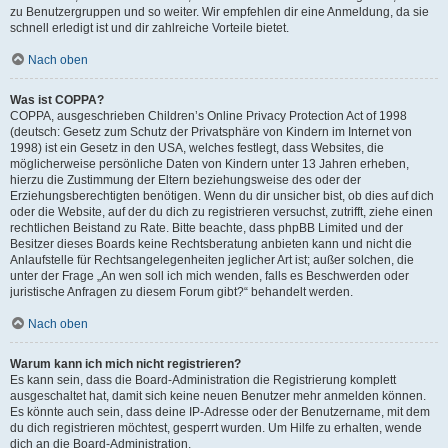
zu Benutzergruppen und so weiter. Wir empfehlen dir eine Anmeldung, da sie
schnell erledigt ist und dir zahlreiche Vorteile bietet.
Nach oben
Was ist COPPA?
COPPA, ausgeschrieben Children’s Online Privacy Protection Act of 1998
(deutsch: Gesetz zum Schutz der Privatsphäre von Kindern im Internet von
1998) ist ein Gesetz in den USA, welches festlegt, dass Websites, die
möglicherweise persönliche Daten von Kindern unter 13 Jahren erheben,
hierzu die Zustimmung der Eltern beziehungsweise des oder der
Erziehungsberechtigten benötigen. Wenn du dir unsicher bist, ob dies auf dich
oder die Website, auf der du dich zu registrieren versuchst, zutrifft, ziehe einen
rechtlichen Beistand zu Rate. Bitte beachte, dass phpBB Limited und der
Besitzer dieses Boards keine Rechtsberatung anbieten kann und nicht die
Anlaufstelle für Rechtsangelegenheiten jeglicher Art ist; außer solchen, die
unter der Frage „An wen soll ich mich wenden, falls es Beschwerden oder
juristische Anfragen zu diesem Forum gibt?“ behandelt werden.
Nach oben
Warum kann ich mich nicht registrieren?
Es kann sein, dass die Board-Administration die Registrierung komplett
ausgeschaltet hat, damit sich keine neuen Benutzer mehr anmelden können.
Es könnte auch sein, dass deine IP-Adresse oder der Benutzername, mit dem
du dich registrieren möchtest, gesperrt wurden. Um Hilfe zu erhalten, wende
dich an die Board-Administration.