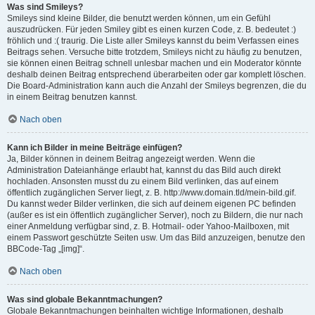
Was sind Smileys?
Smileys sind kleine Bilder, die benutzt werden können, um ein Gefühl
auszudrücken. Für jeden Smiley gibt es einen kurzen Code, z. B. bedeutet :)
fröhlich und :( traurig. Die Liste aller Smileys kannst du beim Verfassen eines
Beitrags sehen. Versuche bitte trotzdem, Smileys nicht zu häufig zu benutzen,
sie können einen Beitrag schnell unlesbar machen und ein Moderator könnte
deshalb deinen Beitrag entsprechend überarbeiten oder gar komplett löschen.
Die Board-Administration kann auch die Anzahl der Smileys begrenzen, die du
in einem Beitrag benutzen kannst.
Nach oben
Kann ich Bilder in meine Beiträge einfügen?
Ja, Bilder können in deinem Beitrag angezeigt werden. Wenn die
Administration Dateianhänge erlaubt hat, kannst du das Bild auch direkt
hochladen. Ansonsten musst du zu einem Bild verlinken, das auf einem
öffentlich zugänglichen Server liegt, z. B. http://www.domain.tld/mein-bild.gif.
Du kannst weder Bilder verlinken, die sich auf deinem eigenen PC befinden
(außer es ist ein öffentlich zugänglicher Server), noch zu Bildern, die nur nach
einer Anmeldung verfügbar sind, z. B. Hotmail- oder Yahoo-Mailboxen, mit
einem Passwort geschützte Seiten usw. Um das Bild anzuzeigen, benutze den
BBCode-Tag „[img]“.
Nach oben
Was sind globale Bekanntmachungen?
Globale Bekanntmachungen beinhalten wichtige Informationen, deshalb