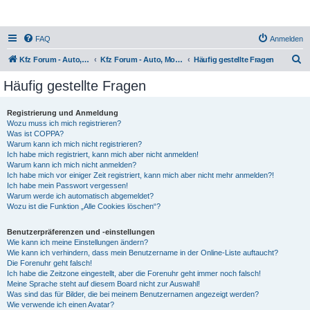
FAQ
Anmelden
S
Kfz Forum - Auto, Motorrad und LKW
Kfz Forum - Auto, Motorrad und LKW
Häufig gestellte Fragen
u
Häufig gestellte Fragen
c
h
Registrierung und Anmeldung
Wozu muss ich mich registrieren?
e
Was ist COPPA?
Warum kann ich mich nicht registrieren?
Ich habe mich registriert, kann mich aber nicht anmelden!
Warum kann ich mich nicht anmelden?
Ich habe mich vor einiger Zeit registriert, kann mich aber nicht mehr anmelden?!
Ich habe mein Passwort vergessen!
Warum werde ich automatisch abgemeldet?
Wozu ist die Funktion „Alle Cookies löschen“?
Benutzerpräferenzen und -einstellungen
Wie kann ich meine Einstellungen ändern?
Wie kann ich verhindern, dass mein Benutzername in der Online-Liste auftaucht?
Die Forenuhr geht falsch!
Ich habe die Zeitzone eingestellt, aber die Forenuhr geht immer noch falsch!
Meine Sprache steht auf diesem Board nicht zur Auswahl!
Was sind das für Bilder, die bei meinem Benutzernamen angezeigt werden?
Wie verwende ich einen Avatar?