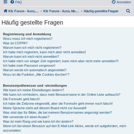
FAQ
Anmelden
S
Kfz Forum - Auto, Motorrad und LKW
Kfz Forum - Auto, Motorrad und LKW
Häufig gestellte Fragen
u
Häufig gestellte Fragen
c
h
Registrierung und Anmeldung
Wozu muss ich mich registrieren?
e
Was ist COPPA?
Warum kann ich mich nicht registrieren?
Ich habe mich registriert, kann mich aber nicht anmelden!
Warum kann ich mich nicht anmelden?
Ich habe mich vor einiger Zeit registriert, kann mich aber nicht mehr anmelden?!
Ich habe mein Passwort vergessen!
Warum werde ich automatisch abgemeldet?
Wozu ist die Funktion „Alle Cookies löschen“?
Benutzerpräferenzen und -einstellungen
Wie kann ich meine Einstellungen ändern?
Wie kann ich verhindern, dass mein Benutzername in der Online-Liste auftaucht?
Die Forenuhr geht falsch!
Ich habe die Zeitzone eingestellt, aber die Forenuhr geht immer noch falsch!
Meine Sprache steht auf diesem Board nicht zur Auswahl!
Was sind das für Bilder, die bei meinem Benutzernamen angezeigt werden?
Wie verwende ich einen Avatar?
Was ist mein Rang und wie kann ich ihn ändern?
Wenn ich bei einem Benutzer auf den E-Mail-Link klicke, werde ich aufgefordert, mich
anzumelden.