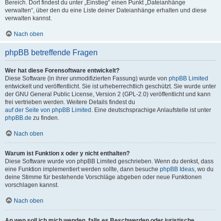
Bereich. Dort findest du unter „Einstieg“ einen Punkt „Dateianhänge
verwalten“, über den du eine Liste deiner Dateianhänge erhalten und diese
verwalten kannst.
Nach oben
phpBB betreffende Fragen
Wer hat diese Forensoftware entwickelt?
Diese Software (in ihrer unmodifizierten Fassung) wurde von
phpBB Limited
entwickelt und veröffentlicht. Sie ist urheberrechtlich geschützt. Sie wurde unter
der GNU General Public License, Version 2 (GPL-2.0) veröffentlicht und kann
frei vertrieben werden. Weitere Details findest du
auf der Seite von phpBB Limited
. Eine deutschsprachige Anlaufstelle ist unter
phpBB.de
zu finden.
Nach oben
Warum ist Funktion x oder y nicht enthalten?
Diese Software wurde von phpBB Limited geschrieben. Wenn du denkst, dass
eine Funktion implementiert werden sollte, dann besuche
phpBB Ideas
, wo du
deine Stimme für bestehende Vorschläge abgeben oder neue Funktionen
vorschlagen kannst.
Nach oben
An wen soll ich mich wenden, falls es Beschwerden oder juristische