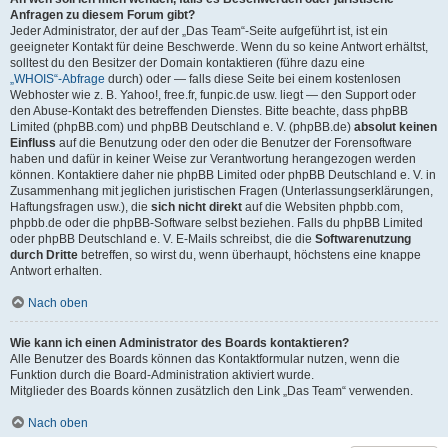
Anfragen zu diesem Forum gibt?
Jeder Administrator, der auf der „Das Team“-Seite aufgeführt ist, ist ein
geeigneter Kontakt für deine Beschwerde. Wenn du so keine Antwort erhältst,
solltest du den Besitzer der Domain kontaktieren (führe dazu eine
„WHOIS“-Abfrage
durch) oder — falls diese Seite bei einem kostenlosen
Webhoster wie z. B. Yahoo!, free.fr, funpic.de usw. liegt — den Support oder
den Abuse-Kontakt des betreffenden Dienstes. Bitte beachte, dass phpBB
Limited (phpBB.com) und phpBB Deutschland e. V. (phpBB.de)
absolut keinen
Einfluss
auf die Benutzung oder den oder die Benutzer der Forensoftware
haben und dafür in keiner Weise zur Verantwortung herangezogen werden
können. Kontaktiere daher nie phpBB Limited oder phpBB Deutschland e. V. in
Zusammenhang mit jeglichen juristischen Fragen (Unterlassungserklärungen,
Haftungsfragen usw.), die
sich nicht direkt
auf die Websiten phpbb.com,
phpbb.de oder die phpBB-Software selbst beziehen. Falls du phpBB Limited
oder phpBB Deutschland e. V. E-Mails schreibst, die die
Softwarenutzung
durch Dritte
betreffen, so wirst du, wenn überhaupt, höchstens eine knappe
Antwort erhalten.
Nach oben
Wie kann ich einen Administrator des Boards kontaktieren?
Alle Benutzer des Boards können das Kontaktformular nutzen, wenn die
Funktion durch die Board-Administration aktiviert wurde.
Mitglieder des Boards können zusätzlich den Link „Das Team“ verwenden.
Nach oben