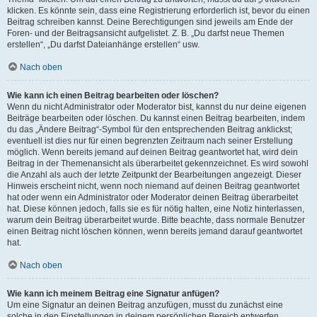
klicken. Es könnte sein, dass eine Registrierung erforderlich ist, bevor du einen
Beitrag schreiben kannst. Deine Berechtigungen sind jeweils am Ende der
Foren- und der Beitragsansicht aufgelistet. Z. B. „Du darfst neue Themen
erstellen“, „Du darfst Dateianhänge erstellen“ usw.
Nach oben
Wie kann ich einen Beitrag bearbeiten oder löschen?
Wenn du nicht Administrator oder Moderator bist, kannst du nur deine eigenen
Beiträge bearbeiten oder löschen. Du kannst einen Beitrag bearbeiten, indem
du das „Ändere Beitrag“-Symbol für den entsprechenden Beitrag anklickst;
eventuell ist dies nur für einen begrenzten Zeitraum nach seiner Erstellung
möglich. Wenn bereits jemand auf deinen Beitrag geantwortet hat, wird dein
Beitrag in der Themenansicht als überarbeitet gekennzeichnet. Es wird sowohl
die Anzahl als auch der letzte Zeitpunkt der Bearbeitungen angezeigt. Dieser
Hinweis erscheint nicht, wenn noch niemand auf deinen Beitrag geantwortet
hat oder wenn ein Administrator oder Moderator deinen Beitrag überarbeitet
hat. Diese können jedoch, falls sie es für nötig halten, eine Notiz hinterlassen,
warum dein Beitrag überarbeitet wurde. Bitte beachte, dass normale Benutzer
einen Beitrag nicht löschen können, wenn bereits jemand darauf geantwortet
hat.
Nach oben
Wie kann ich meinem Beitrag eine Signatur anfügen?
Um eine Signatur an deinen Beitrag anzufügen, musst du zunächst eine
solche in den Einstellungen in deinem persönlichen Bereich entwerfen.