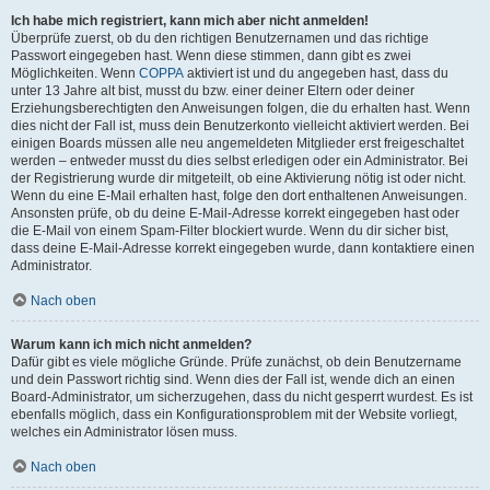
Ich habe mich registriert, kann mich aber nicht anmelden!
Überprüfe zuerst, ob du den richtigen Benutzernamen und das richtige
Passwort eingegeben hast. Wenn diese stimmen, dann gibt es zwei
Möglichkeiten. Wenn
COPPA
aktiviert ist und du angegeben hast, dass du
unter 13 Jahre alt bist, musst du bzw. einer deiner Eltern oder deiner
Erziehungsberechtigten den Anweisungen folgen, die du erhalten hast. Wenn
dies nicht der Fall ist, muss dein Benutzerkonto vielleicht aktiviert werden. Bei
einigen Boards müssen alle neu angemeldeten Mitglieder erst freigeschaltet
werden – entweder musst du dies selbst erledigen oder ein Administrator. Bei
der Registrierung wurde dir mitgeteilt, ob eine Aktivierung nötig ist oder nicht.
Wenn du eine E-Mail erhalten hast, folge den dort enthaltenen Anweisungen.
Ansonsten prüfe, ob du deine E-Mail-Adresse korrekt eingegeben hast oder
die E-Mail von einem Spam-Filter blockiert wurde. Wenn du dir sicher bist,
dass deine E-Mail-Adresse korrekt eingegeben wurde, dann kontaktiere einen
Administrator.
Nach oben
Warum kann ich mich nicht anmelden?
Dafür gibt es viele mögliche Gründe. Prüfe zunächst, ob dein Benutzername
und dein Passwort richtig sind. Wenn dies der Fall ist, wende dich an einen
Board-Administrator, um sicherzugehen, dass du nicht gesperrt wurdest. Es ist
ebenfalls möglich, dass ein Konfigurationsproblem mit der Website vorliegt,
welches ein Administrator lösen muss.
Nach oben