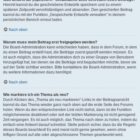
Hiermit kannst du die geschriebene Entwürfe speichern und zu einem
späteren Zeitpunkt vervollständigen und absenden. Den gesicherten Beitrag
kannst du mit der Funktion „Gespeicherte Entwürfe verwalten“ in deinem
persönlichen Bereich erneut laden.
Nach oben
Warum muss mein Beitrag erst freigegeben werden?
Die Board-Administration kann entschieden haben, dass in dem Forum, in dem
du einen Beitrag erstellt hast, die Beiträge zuerst geprüft werden müssen. Es
ist auch möglich, dass die Administration dich zu einer Gruppe von Benutzern
hinzugefügt hat, bei denen sie die Beiträge erst begutachten möchte, bevor sie
auf der Seite sichtbar werden. Bitte kontaktiere die Board-Administration, wenn
du weitere Informationen dazu benötigst.
Nach oben
Wie markiere ich ein Thema als neu?
Durch Klicken des „Thema als neu markieren“-Links in der Beitragsansicht
kannst du das Thema wieder ganz nach oben auf die erste Seite des Forums
holen. Wenn du den entsprechenden Link nicht siehst, dann ist die Funktion
möglicherweise deaktiviert oder seit der letzten Markierung ist nicht genügend
Zeit vergangen. Es ist auch möglich, das Thema nach oben zu holen, indem du
einfach eine Antwort darauf schreibst. Stelle jedoch sicher, dass du die Regeln
dieses Boards beachtest! Es wird meist nicht gerne gesehen, wenn ohne
triftigen Grund auf alte oder abgeschlossene Themen geantwortet wird.