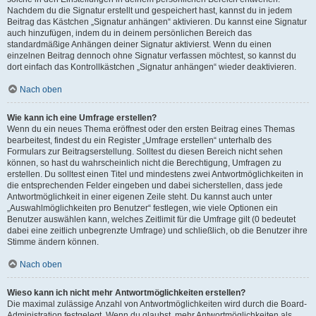
Nachdem du die Signatur erstellt und gespeichert hast, kannst du in jedem
Beitrag das Kästchen „Signatur anhängen“ aktivieren. Du kannst eine Signatur
auch hinzufügen, indem du in deinem persönlichen Bereich das
standardmäßige Anhängen deiner Signatur aktivierst. Wenn du einen
einzelnen Beitrag dennoch ohne Signatur verfassen möchtest, so kannst du
dort einfach das Kontrollkästchen „Signatur anhängen“ wieder deaktivieren.
Nach oben
Wie kann ich eine Umfrage erstellen?
Wenn du ein neues Thema eröffnest oder den ersten Beitrag eines Themas
bearbeitest, findest du ein Register „Umfrage erstellen“ unterhalb des
Formulars zur Beitragserstellung. Solltest du diesen Bereich nicht sehen
können, so hast du wahrscheinlich nicht die Berechtigung, Umfragen zu
erstellen. Du solltest einen Titel und mindestens zwei Antwortmöglichkeiten in
die entsprechenden Felder eingeben und dabei sicherstellen, dass jede
Antwortmöglichkeit in einer eigenen Zeile steht. Du kannst auch unter
„Auswahlmöglichkeiten pro Benutzer“ festlegen, wie viele Optionen ein
Benutzer auswählen kann, welches Zeitlimit für die Umfrage gilt (0 bedeutet
dabei eine zeitlich unbegrenzte Umfrage) und schließlich, ob die Benutzer ihre
Stimme ändern können.
Nach oben
Wieso kann ich nicht mehr Antwortmöglichkeiten erstellen?
Die maximal zulässige Anzahl von Antwortmöglichkeiten wird durch die Board-
Administration festgelegt. Wenn du glaubst, mehr Antwortmöglichkeiten als