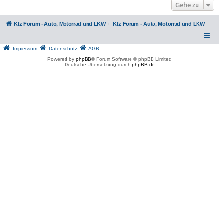
Gehe zu
Kfz Forum - Auto, Motorrad und LKW
Kfz Forum - Auto, Motorrad und LKW
Impressum
Datenschutz
AGB
Powered by
phpBB
® Forum Software © phpBB Limited
Deutsche Übersetzung durch
phpBB.de