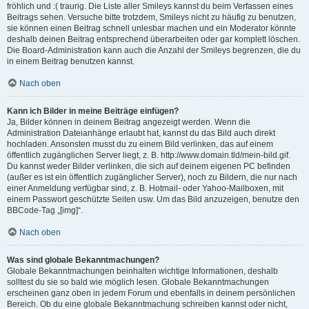
fröhlich und :( traurig. Die Liste aller Smileys kannst du beim Verfassen eines
Beitrags sehen. Versuche bitte trotzdem, Smileys nicht zu häufig zu benutzen,
sie können einen Beitrag schnell unlesbar machen und ein Moderator könnte
deshalb deinen Beitrag entsprechend überarbeiten oder gar komplett löschen.
Die Board-Administration kann auch die Anzahl der Smileys begrenzen, die du
in einem Beitrag benutzen kannst.
Nach oben
Kann ich Bilder in meine Beiträge einfügen?
Ja, Bilder können in deinem Beitrag angezeigt werden. Wenn die
Administration Dateianhänge erlaubt hat, kannst du das Bild auch direkt
hochladen. Ansonsten musst du zu einem Bild verlinken, das auf einem
öffentlich zugänglichen Server liegt, z. B. http://www.domain.tld/mein-bild.gif.
Du kannst weder Bilder verlinken, die sich auf deinem eigenen PC befinden
(außer es ist ein öffentlich zugänglicher Server), noch zu Bildern, die nur nach
einer Anmeldung verfügbar sind, z. B. Hotmail- oder Yahoo-Mailboxen, mit
einem Passwort geschützte Seiten usw. Um das Bild anzuzeigen, benutze den
BBCode-Tag „[img]“.
Nach oben
Was sind globale Bekanntmachungen?
Globale Bekanntmachungen beinhalten wichtige Informationen, deshalb
solltest du sie so bald wie möglich lesen. Globale Bekanntmachungen
erscheinen ganz oben in jedem Forum und ebenfalls in deinem persönlichen
Bereich. Ob du eine globale Bekanntmachung schreiben kannst oder nicht,