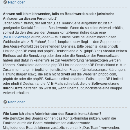
Nach oben
An wen soll ich mich wenden, falls es Beschwerden oder juristische
Anfragen zu diesem Forum gibt?
Jeder Administrator, der auf der „Das Team“-Seite aufgeführt ist, ist ein
geeigneter Kontakt für deine Beschwerde. Wenn du so keine Antwort erhältst,
solltest du den Besitzer der Domain kontaktieren (führe dazu eine
„WHOIS“-Abfrage
durch) oder — falls diese Seite bei einem kostenlosen
Webhoster wie z. B. Yahoo!, free.fr, funpic.de usw. liegt — den Support oder
den Abuse-Kontakt des betreffenden Dienstes. Bitte beachte, dass phpBB
Limited (phpBB.com) und phpBB Deutschland e. V. (phpBB.de)
absolut keinen
Einfluss
auf die Benutzung oder den oder die Benutzer der Forensoftware
haben und dafür in keiner Weise zur Verantwortung herangezogen werden
können. Kontaktiere daher nie phpBB Limited oder phpBB Deutschland e. V. in
Zusammenhang mit jeglichen juristischen Fragen (Unterlassungserklärungen,
Haftungsfragen usw.), die
sich nicht direkt
auf die Websiten phpbb.com,
phpbb.de oder die phpBB-Software selbst beziehen. Falls du phpBB Limited
oder phpBB Deutschland e. V. E-Mails schreibst, die die
Softwarenutzung
durch Dritte
betreffen, so wirst du, wenn überhaupt, höchstens eine knappe
Antwort erhalten.
Nach oben
Wie kann ich einen Administrator des Boards kontaktieren?
Alle Benutzer des Boards können das Kontaktformular nutzen, wenn die
Funktion durch die Board-Administration aktiviert wurde.
Mitglieder des Boards können zusätzlich den Link „Das Team“ verwenden.