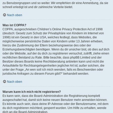
zu Benutzergruppen und so weiter. Wir empfehlen dir eine Anmeldung, da sie
schnell erledigt ist und dir zahlreiche Vorteile bietet.
Nach oben
Was ist COPPA?
COPPA, ausgeschrieben Children’s Online Privacy Protection Act of 1998
(deutsch: Gesetz zum Schutz der Privatsphäre von Kindern im Internet von
1998) ist ein Gesetz in den USA, welches festlegt, dass Websites, die
möglicherweise persönliche Daten von Kindern unter 13 Jahren erheben,
hierzu die Zustimmung der Eltern beziehungsweise des oder der
Erziehungsberechtigten benötigen. Wenn du dir unsicher bist, ob dies auf dich
oder die Website, auf der du dich zu registrieren versuchst, zutrifft, ziehe einen
rechtlichen Beistand zu Rate. Bitte beachte, dass phpBB Limited und der
Besitzer dieses Boards keine Rechtsberatung anbieten kann und nicht die
Anlaufstelle für Rechtsangelegenheiten jeglicher Art ist; außer solchen, die
unter der Frage „An wen soll ich mich wenden, falls es Beschwerden oder
juristische Anfragen zu diesem Forum gibt?“ behandelt werden.
Nach oben
Warum kann ich mich nicht registrieren?
Es kann sein, dass die Board-Administration die Registrierung komplett
ausgeschaltet hat, damit sich keine neuen Benutzer mehr anmelden können.
Es könnte auch sein, dass deine IP-Adresse oder der Benutzername, mit dem
du dich registrieren möchtest, gesperrt wurden. Um Hilfe zu erhalten, wende
dich an die Board-Administration.