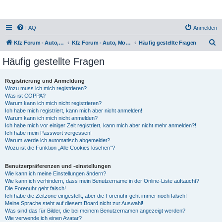
FAQ
Anmelden
S
Kfz Forum - Auto, Motorrad und LKW
Kfz Forum - Auto, Motorrad und LKW
Häufig gestellte Fragen
u
Häufig gestellte Fragen
c
h
Registrierung und Anmeldung
Wozu muss ich mich registrieren?
e
Was ist COPPA?
Warum kann ich mich nicht registrieren?
Ich habe mich registriert, kann mich aber nicht anmelden!
Warum kann ich mich nicht anmelden?
Ich habe mich vor einiger Zeit registriert, kann mich aber nicht mehr anmelden?!
Ich habe mein Passwort vergessen!
Warum werde ich automatisch abgemeldet?
Wozu ist die Funktion „Alle Cookies löschen“?
Benutzerpräferenzen und -einstellungen
Wie kann ich meine Einstellungen ändern?
Wie kann ich verhindern, dass mein Benutzername in der Online-Liste auftaucht?
Die Forenuhr geht falsch!
Ich habe die Zeitzone eingestellt, aber die Forenuhr geht immer noch falsch!
Meine Sprache steht auf diesem Board nicht zur Auswahl!
Was sind das für Bilder, die bei meinem Benutzernamen angezeigt werden?
Wie verwende ich einen Avatar?