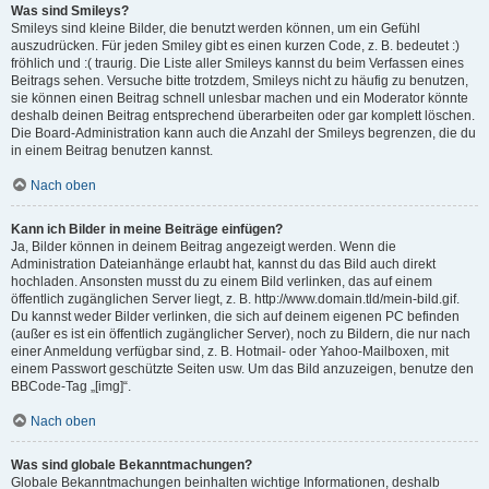
Was sind Smileys?
Smileys sind kleine Bilder, die benutzt werden können, um ein Gefühl
auszudrücken. Für jeden Smiley gibt es einen kurzen Code, z. B. bedeutet :)
fröhlich und :( traurig. Die Liste aller Smileys kannst du beim Verfassen eines
Beitrags sehen. Versuche bitte trotzdem, Smileys nicht zu häufig zu benutzen,
sie können einen Beitrag schnell unlesbar machen und ein Moderator könnte
deshalb deinen Beitrag entsprechend überarbeiten oder gar komplett löschen.
Die Board-Administration kann auch die Anzahl der Smileys begrenzen, die du
in einem Beitrag benutzen kannst.
Nach oben
Kann ich Bilder in meine Beiträge einfügen?
Ja, Bilder können in deinem Beitrag angezeigt werden. Wenn die
Administration Dateianhänge erlaubt hat, kannst du das Bild auch direkt
hochladen. Ansonsten musst du zu einem Bild verlinken, das auf einem
öffentlich zugänglichen Server liegt, z. B. http://www.domain.tld/mein-bild.gif.
Du kannst weder Bilder verlinken, die sich auf deinem eigenen PC befinden
(außer es ist ein öffentlich zugänglicher Server), noch zu Bildern, die nur nach
einer Anmeldung verfügbar sind, z. B. Hotmail- oder Yahoo-Mailboxen, mit
einem Passwort geschützte Seiten usw. Um das Bild anzuzeigen, benutze den
BBCode-Tag „[img]“.
Nach oben
Was sind globale Bekanntmachungen?
Globale Bekanntmachungen beinhalten wichtige Informationen, deshalb