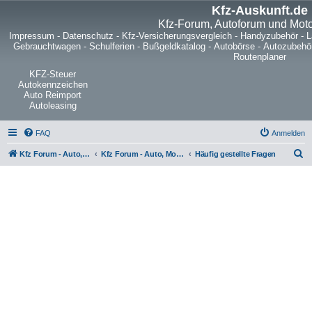
Kfz-Auskunft.de
Kfz-Forum, Autoforum und Mot
Impressum
-
Datenschutz
-
Kfz-Versicherungsvergleich
-
Handyzubehör
-
L
Gebrauchtwagen
-
Schulferien
-
Bußgeldkatalog
-
Autobörse
-
Autozubehö
Routenplaner
KFZ-Steuer
Autokennzeichen
Auto Reimport
Autoleasing
FAQ
Anmelden
S
Kfz Forum - Auto, Motorrad und LKW
Kfz Forum - Auto, Motorrad und LKW
Häufig gestellte Fragen
u
c
h
e