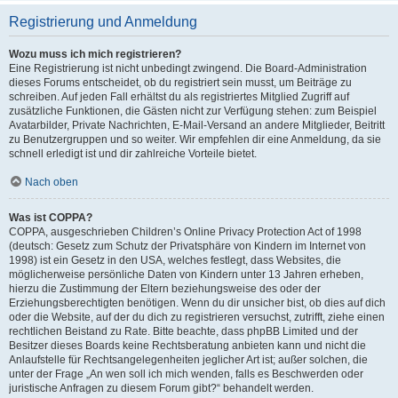
Registrierung und Anmeldung
Wozu muss ich mich registrieren?
Eine Registrierung ist nicht unbedingt zwingend. Die Board-Administration
dieses Forums entscheidet, ob du registriert sein musst, um Beiträge zu
schreiben. Auf jeden Fall erhältst du als registriertes Mitglied Zugriff auf
zusätzliche Funktionen, die Gästen nicht zur Verfügung stehen: zum Beispiel
Avatarbilder, Private Nachrichten, E-Mail-Versand an andere Mitglieder, Beitritt
zu Benutzergruppen und so weiter. Wir empfehlen dir eine Anmeldung, da sie
schnell erledigt ist und dir zahlreiche Vorteile bietet.
Nach oben
Was ist COPPA?
COPPA, ausgeschrieben Children’s Online Privacy Protection Act of 1998
(deutsch: Gesetz zum Schutz der Privatsphäre von Kindern im Internet von
1998) ist ein Gesetz in den USA, welches festlegt, dass Websites, die
möglicherweise persönliche Daten von Kindern unter 13 Jahren erheben,
hierzu die Zustimmung der Eltern beziehungsweise des oder der
Erziehungsberechtigten benötigen. Wenn du dir unsicher bist, ob dies auf dich
oder die Website, auf der du dich zu registrieren versuchst, zutrifft, ziehe einen
rechtlichen Beistand zu Rate. Bitte beachte, dass phpBB Limited und der
Besitzer dieses Boards keine Rechtsberatung anbieten kann und nicht die
Anlaufstelle für Rechtsangelegenheiten jeglicher Art ist; außer solchen, die
unter der Frage „An wen soll ich mich wenden, falls es Beschwerden oder
juristische Anfragen zu diesem Forum gibt?“ behandelt werden.