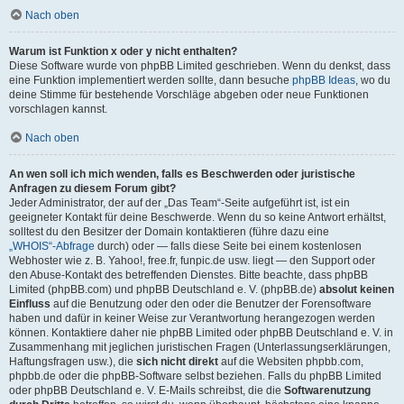
Nach oben
Warum ist Funktion x oder y nicht enthalten?
Diese Software wurde von phpBB Limited geschrieben. Wenn du denkst, dass
eine Funktion implementiert werden sollte, dann besuche
phpBB Ideas
, wo du
deine Stimme für bestehende Vorschläge abgeben oder neue Funktionen
vorschlagen kannst.
Nach oben
An wen soll ich mich wenden, falls es Beschwerden oder juristische
Anfragen zu diesem Forum gibt?
Jeder Administrator, der auf der „Das Team“-Seite aufgeführt ist, ist ein
geeigneter Kontakt für deine Beschwerde. Wenn du so keine Antwort erhältst,
solltest du den Besitzer der Domain kontaktieren (führe dazu eine
„WHOIS“-Abfrage
durch) oder — falls diese Seite bei einem kostenlosen
Webhoster wie z. B. Yahoo!, free.fr, funpic.de usw. liegt — den Support oder
den Abuse-Kontakt des betreffenden Dienstes. Bitte beachte, dass phpBB
Limited (phpBB.com) und phpBB Deutschland e. V. (phpBB.de)
absolut keinen
Einfluss
auf die Benutzung oder den oder die Benutzer der Forensoftware
haben und dafür in keiner Weise zur Verantwortung herangezogen werden
können. Kontaktiere daher nie phpBB Limited oder phpBB Deutschland e. V. in
Zusammenhang mit jeglichen juristischen Fragen (Unterlassungserklärungen,
Haftungsfragen usw.), die
sich nicht direkt
auf die Websiten phpbb.com,
phpbb.de oder die phpBB-Software selbst beziehen. Falls du phpBB Limited
oder phpBB Deutschland e. V. E-Mails schreibst, die die
Softwarenutzung