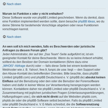
Nach oben
Warum ist Funktion x oder y nicht enthalten?
Diese Software wurde von phpBB Limited geschrieben. Wenn du denkst, dass
eine Funktion implementiert werden sollte, dann besuche
phpBB Ideas
, wo du
deine Stimme für bestehende Vorschläge abgeben oder neue Funktionen
vorschlagen kannst.
Nach oben
An wen soll ich mich wenden, falls es Beschwerden oder juristische
Anfragen zu diesem Forum gibt?
Jeder Administrator, der auf der „Das Team“-Seite aufgeführt ist, ist ein
geeigneter Kontakt für deine Beschwerde. Wenn du so keine Antwort erhältst,
solltest du den Besitzer der Domain kontaktieren (führe dazu eine
„WHOIS“-Abfrage
durch) oder — falls diese Seite bei einem kostenlosen
Webhoster wie z. B. Yahoo!, free.fr, funpic.de usw. liegt — den Support oder
den Abuse-Kontakt des betreffenden Dienstes. Bitte beachte, dass phpBB
Limited (phpBB.com) und phpBB Deutschland e. V. (phpBB.de)
absolut keinen
Einfluss
auf die Benutzung oder den oder die Benutzer der Forensoftware
haben und dafür in keiner Weise zur Verantwortung herangezogen werden
können. Kontaktiere daher nie phpBB Limited oder phpBB Deutschland e. V. in
Zusammenhang mit jeglichen juristischen Fragen (Unterlassungserklärungen,
Haftungsfragen usw.), die
sich nicht direkt
auf die Websiten phpbb.com,
phpbb.de oder die phpBB-Software selbst beziehen. Falls du phpBB Limited
oder phpBB Deutschland e. V. E-Mails schreibst, die die
Softwarenutzung