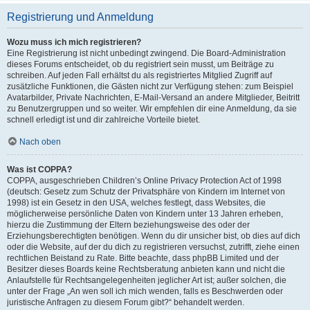
Registrierung und Anmeldung
Wozu muss ich mich registrieren?
Eine Registrierung ist nicht unbedingt zwingend. Die Board-Administration
dieses Forums entscheidet, ob du registriert sein musst, um Beiträge zu
schreiben. Auf jeden Fall erhältst du als registriertes Mitglied Zugriff auf
zusätzliche Funktionen, die Gästen nicht zur Verfügung stehen: zum Beispiel
Avatarbilder, Private Nachrichten, E-Mail-Versand an andere Mitglieder, Beitritt
zu Benutzergruppen und so weiter. Wir empfehlen dir eine Anmeldung, da sie
schnell erledigt ist und dir zahlreiche Vorteile bietet.
Nach oben
Was ist COPPA?
COPPA, ausgeschrieben Children’s Online Privacy Protection Act of 1998
(deutsch: Gesetz zum Schutz der Privatsphäre von Kindern im Internet von
1998) ist ein Gesetz in den USA, welches festlegt, dass Websites, die
möglicherweise persönliche Daten von Kindern unter 13 Jahren erheben,
hierzu die Zustimmung der Eltern beziehungsweise des oder der
Erziehungsberechtigten benötigen. Wenn du dir unsicher bist, ob dies auf dich
oder die Website, auf der du dich zu registrieren versuchst, zutrifft, ziehe einen
rechtlichen Beistand zu Rate. Bitte beachte, dass phpBB Limited und der
Besitzer dieses Boards keine Rechtsberatung anbieten kann und nicht die
Anlaufstelle für Rechtsangelegenheiten jeglicher Art ist; außer solchen, die
unter der Frage „An wen soll ich mich wenden, falls es Beschwerden oder
juristische Anfragen zu diesem Forum gibt?“ behandelt werden.