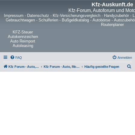
Kfz-Auskunft.de
Kfz-Forum, Autoforum und Mot
Impressum
-
Datenschutz
-
Kfz-Versicherungsvergleich
-
Handyzubehör
-
L
Gebrauchtwagen
-
Schulferien
-
Bußgeldkatalog
-
Autobörse
-
Autozubehö
Routenplaner
KFZ-Steuer
Autokennzeichen
Auto Reimport
Autoleasing
FAQ
Anmelden
S
Kfz Forum - Auto, Motorrad und LKW
Kfz Forum - Auto, Motorrad und LKW
Häufig gestellte Fragen
u
c
h
e