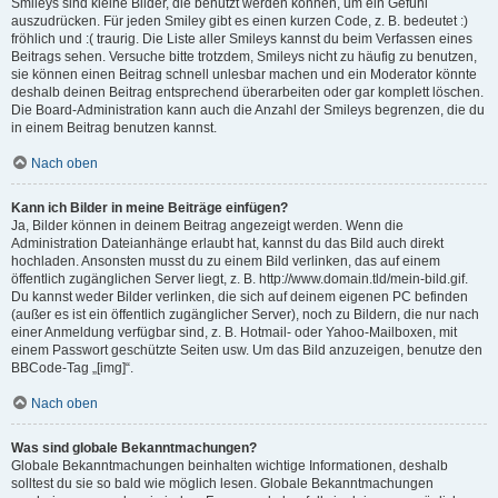
Smileys sind kleine Bilder, die benutzt werden können, um ein Gefühl
auszudrücken. Für jeden Smiley gibt es einen kurzen Code, z. B. bedeutet :)
fröhlich und :( traurig. Die Liste aller Smileys kannst du beim Verfassen eines
Beitrags sehen. Versuche bitte trotzdem, Smileys nicht zu häufig zu benutzen,
sie können einen Beitrag schnell unlesbar machen und ein Moderator könnte
deshalb deinen Beitrag entsprechend überarbeiten oder gar komplett löschen.
Die Board-Administration kann auch die Anzahl der Smileys begrenzen, die du
in einem Beitrag benutzen kannst.
Nach oben
Kann ich Bilder in meine Beiträge einfügen?
Ja, Bilder können in deinem Beitrag angezeigt werden. Wenn die
Administration Dateianhänge erlaubt hat, kannst du das Bild auch direkt
hochladen. Ansonsten musst du zu einem Bild verlinken, das auf einem
öffentlich zugänglichen Server liegt, z. B. http://www.domain.tld/mein-bild.gif.
Du kannst weder Bilder verlinken, die sich auf deinem eigenen PC befinden
(außer es ist ein öffentlich zugänglicher Server), noch zu Bildern, die nur nach
einer Anmeldung verfügbar sind, z. B. Hotmail- oder Yahoo-Mailboxen, mit
einem Passwort geschützte Seiten usw. Um das Bild anzuzeigen, benutze den
BBCode-Tag „[img]“.
Nach oben
Was sind globale Bekanntmachungen?
Globale Bekanntmachungen beinhalten wichtige Informationen, deshalb
solltest du sie so bald wie möglich lesen. Globale Bekanntmachungen