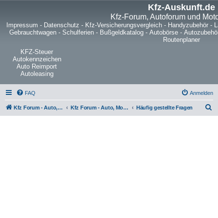
Kfz-Auskunft.de
Kfz-Forum, Autoforum und Mot
Impressum
-
Datenschutz
-
Kfz-Versicherungsvergleich
-
Handyzubehör
-
L
Gebrauchtwagen
-
Schulferien
-
Bußgeldkatalog
-
Autobörse
-
Autozubehö
Routenplaner
KFZ-Steuer
Autokennzeichen
Auto Reimport
Autoleasing
FAQ
Anmelden
S
Kfz Forum - Auto, Motorrad und LKW
Kfz Forum - Auto, Motorrad und LKW
Häufig gestellte Fragen
u
c
h
e