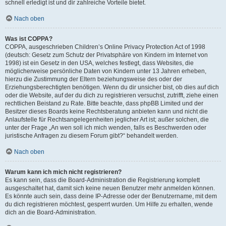
schnell erledigt ist und dir zahlreiche Vorteile bietet.
Nach oben
Was ist COPPA?
COPPA, ausgeschrieben Children’s Online Privacy Protection Act of 1998
(deutsch: Gesetz zum Schutz der Privatsphäre von Kindern im Internet von
1998) ist ein Gesetz in den USA, welches festlegt, dass Websites, die
möglicherweise persönliche Daten von Kindern unter 13 Jahren erheben,
hierzu die Zustimmung der Eltern beziehungsweise des oder der
Erziehungsberechtigten benötigen. Wenn du dir unsicher bist, ob dies auf dich
oder die Website, auf der du dich zu registrieren versuchst, zutrifft, ziehe einen
rechtlichen Beistand zu Rate. Bitte beachte, dass phpBB Limited und der
Besitzer dieses Boards keine Rechtsberatung anbieten kann und nicht die
Anlaufstelle für Rechtsangelegenheiten jeglicher Art ist; außer solchen, die
unter der Frage „An wen soll ich mich wenden, falls es Beschwerden oder
juristische Anfragen zu diesem Forum gibt?“ behandelt werden.
Nach oben
Warum kann ich mich nicht registrieren?
Es kann sein, dass die Board-Administration die Registrierung komplett
ausgeschaltet hat, damit sich keine neuen Benutzer mehr anmelden können.
Es könnte auch sein, dass deine IP-Adresse oder der Benutzername, mit dem
du dich registrieren möchtest, gesperrt wurden. Um Hilfe zu erhalten, wende
dich an die Board-Administration.