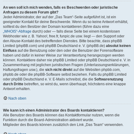
An wen soll ich mich wenden, falls es Beschwerden oder juristische
Anfragen zu diesem Forum gibt?
Jeder Administrator, der auf der „Das Team“-Seite aufgeführt ist, ist ein
geeigneter Kontakt für deine Beschwerde. Wenn du so keine Antwort erhältst,
solltest du den Besitzer der Domain kontaktieren (führe dazu eine
„WHOIS“-Abfrage
durch) oder — falls diese Seite bei einem kostenlosen
Webhoster wie z. B. Yahoo!, free.fr, funpic.de usw. liegt — den Support oder
den Abuse-Kontakt des betreffenden Dienstes. Bitte beachte, dass phpBB
Limited (phpBB.com) und phpBB Deutschland e. V. (phpBB.de)
absolut keinen
Einfluss
auf die Benutzung oder den oder die Benutzer der Forensoftware
haben und dafür in keiner Weise zur Verantwortung herangezogen werden
können. Kontaktiere daher nie phpBB Limited oder phpBB Deutschland e. V. in
Zusammenhang mit jeglichen juristischen Fragen (Unterlassungserklärungen,
Haftungsfragen usw.), die
sich nicht direkt
auf die Websiten phpbb.com,
phpbb.de oder die phpBB-Software selbst beziehen. Falls du phpBB Limited
oder phpBB Deutschland e. V. E-Mails schreibst, die die
Softwarenutzung
durch Dritte
betreffen, so wirst du, wenn überhaupt, höchstens eine knappe
Antwort erhalten.
Nach oben
Wie kann ich einen Administrator des Boards kontaktieren?
Alle Benutzer des Boards können das Kontaktformular nutzen, wenn die
Funktion durch die Board-Administration aktiviert wurde.
Mitglieder des Boards können zusätzlich den Link „Das Team“ verwenden.