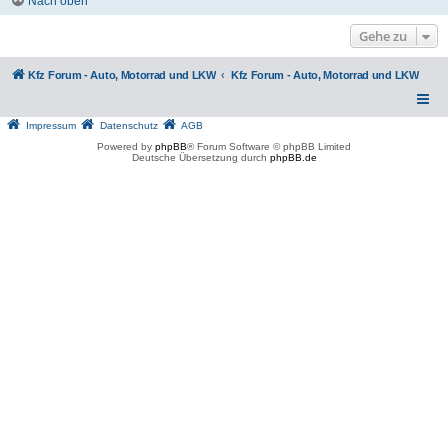
Nach oben
Gehe zu
Kfz Forum - Auto, Motorrad und LKW
Kfz Forum - Auto, Motorrad und LKW
Impressum
Datenschutz
AGB
Powered by
phpBB
® Forum Software © phpBB Limited
Deutsche Übersetzung durch
phpBB.de