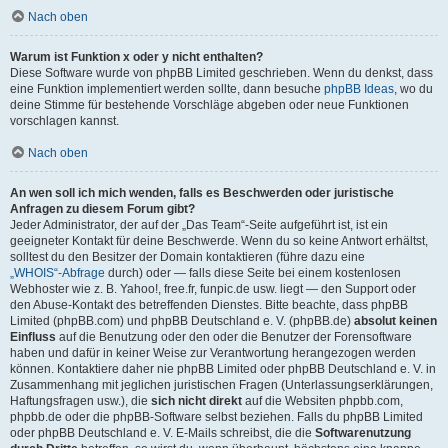
Nach oben
Warum ist Funktion x oder y nicht enthalten?
Diese Software wurde von phpBB Limited geschrieben. Wenn du denkst, dass
eine Funktion implementiert werden sollte, dann besuche
phpBB Ideas
, wo du
deine Stimme für bestehende Vorschläge abgeben oder neue Funktionen
vorschlagen kannst.
Nach oben
An wen soll ich mich wenden, falls es Beschwerden oder juristische
Anfragen zu diesem Forum gibt?
Jeder Administrator, der auf der „Das Team“-Seite aufgeführt ist, ist ein
geeigneter Kontakt für deine Beschwerde. Wenn du so keine Antwort erhältst,
solltest du den Besitzer der Domain kontaktieren (führe dazu eine
„WHOIS“-Abfrage
durch) oder — falls diese Seite bei einem kostenlosen
Webhoster wie z. B. Yahoo!, free.fr, funpic.de usw. liegt — den Support oder
den Abuse-Kontakt des betreffenden Dienstes. Bitte beachte, dass phpBB
Limited (phpBB.com) und phpBB Deutschland e. V. (phpBB.de)
absolut keinen
Einfluss
auf die Benutzung oder den oder die Benutzer der Forensoftware
haben und dafür in keiner Weise zur Verantwortung herangezogen werden
können. Kontaktiere daher nie phpBB Limited oder phpBB Deutschland e. V. in
Zusammenhang mit jeglichen juristischen Fragen (Unterlassungserklärungen,
Haftungsfragen usw.), die
sich nicht direkt
auf die Websiten phpbb.com,
phpbb.de oder die phpBB-Software selbst beziehen. Falls du phpBB Limited
oder phpBB Deutschland e. V. E-Mails schreibst, die die
Softwarenutzung