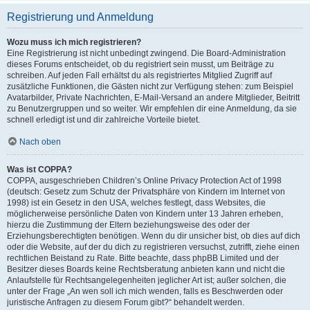
Registrierung und Anmeldung
Wozu muss ich mich registrieren?
Eine Registrierung ist nicht unbedingt zwingend. Die Board-Administration
dieses Forums entscheidet, ob du registriert sein musst, um Beiträge zu
schreiben. Auf jeden Fall erhältst du als registriertes Mitglied Zugriff auf
zusätzliche Funktionen, die Gästen nicht zur Verfügung stehen: zum Beispiel
Avatarbilder, Private Nachrichten, E-Mail-Versand an andere Mitglieder, Beitritt
zu Benutzergruppen und so weiter. Wir empfehlen dir eine Anmeldung, da sie
schnell erledigt ist und dir zahlreiche Vorteile bietet.
Nach oben
Was ist COPPA?
COPPA, ausgeschrieben Children’s Online Privacy Protection Act of 1998
(deutsch: Gesetz zum Schutz der Privatsphäre von Kindern im Internet von
1998) ist ein Gesetz in den USA, welches festlegt, dass Websites, die
möglicherweise persönliche Daten von Kindern unter 13 Jahren erheben,
hierzu die Zustimmung der Eltern beziehungsweise des oder der
Erziehungsberechtigten benötigen. Wenn du dir unsicher bist, ob dies auf dich
oder die Website, auf der du dich zu registrieren versuchst, zutrifft, ziehe einen
rechtlichen Beistand zu Rate. Bitte beachte, dass phpBB Limited und der
Besitzer dieses Boards keine Rechtsberatung anbieten kann und nicht die
Anlaufstelle für Rechtsangelegenheiten jeglicher Art ist; außer solchen, die
unter der Frage „An wen soll ich mich wenden, falls es Beschwerden oder
juristische Anfragen zu diesem Forum gibt?“ behandelt werden.