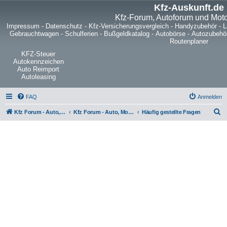
Kfz-Auskunft.de
Kfz-Forum, Autoforum und Mot
Impressum
-
Datenschutz
-
Kfz-Versicherungsvergleich
-
Handyzubehör
-
L
Gebrauchtwagen
-
Schulferien
-
Bußgeldkatalog
-
Autobörse
-
Autozubehö
Routenplaner
KFZ-Steuer
Autokennzeichen
Auto Reimport
Autoleasing
FAQ
Anmelden
S
Kfz Forum - Auto, Motorrad und LKW
Kfz Forum - Auto, Motorrad und LKW
Häufig gestellte Fragen
u
c
h
e